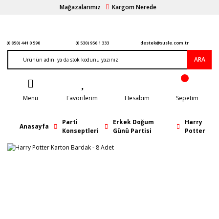
Mağazalarımız
Kargom Nerede
(0 850) 441 0 590
(0 530) 956 1 333
destek@susle.com.tr
ARA
Menü
Favorilerim
Hesabım
Sepetim
Parti
Erkek Doğum
Harry
Anasayfa
Konseptleri
Günü Partisi
Potter