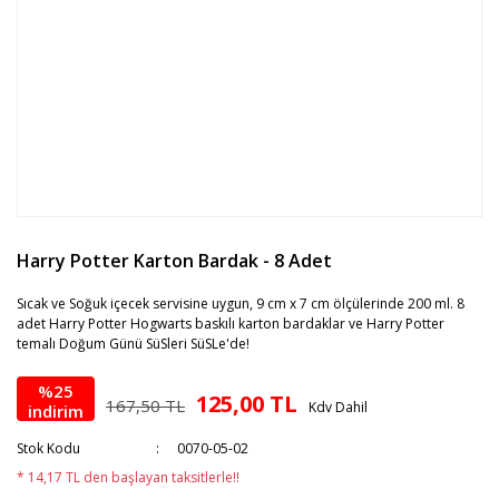
Harry Potter Karton Bardak - 8 Adet
Sıcak ve Soğuk içecek servisine uygun, 9 cm x 7 cm ölçülerinde 200 ml. 8
adet Harry Potter Hogwarts baskılı karton bardaklar ve Harry Potter
temalı Doğum Günü SüSleri SüSLe'de!
%25
125,00 TL
167,50 TL
Kdv Dahil
indirim
Stok Kodu
0070-05-02
* 14,17 TL den başlayan taksitlerle!!