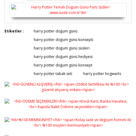
Bu ürünün fiyat bilgisi, resim, ürün açıklamalarında ve
Etiketler :
harry potter doğum günü
diğer konularda yetersiz gördüğünüz noktaları öneri
Bu ürüne ilk yorumu siz yapın!
harry potter doğum günü konsepti
formunu kullanarak tarafımıza iletebilirsiniz.
Görüş ve önerileriniz için teşekkür ederiz.
harry potter doğum günü süsleri
harry potter doğum günü hediyesi
Yorum Yaz
Ürün resmi kalitesiz, bozuk veya görüntülenemiyor.
harry potter doğum günü konsept
Ürün açıklamasında eksik bilgiler bulunuyor.
harry potter tabak seti
harry potter hogwarts
Ürün bilgilerinde hatalar bulunuyor.
Ürün fiyatı diğer sitelerden daha pahalı.
Bu ürüne benzer farklı alternatifler olmalı.