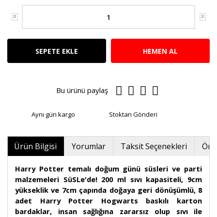
SEPETE EKLE
HEMEN AL
Bu ürünü paylaş
Aynı gün kargo
Stoktan Gönderi
Ürün Bilgisi
Yorumlar
Taksit Seçenekleri
Öner
Harry Potter temalı doğum günü süsleri ve parti
malzemeleri SüSLe'de! 200 ml sıvı kapasiteli, 9cm
yükseklik ve 7cm çapında doğaya geri dönüşümlü, 8
adet Harry Potter Hogwarts baskılı karton
bardaklar, insan sağlığına zararsız olup sıvı ile