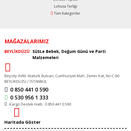
Lohusa Terliği
Tüm Kategoriler
MAĞAZALARIMIZ
BEYLİKDÜZÜ
SüSLe Bebek, Doğum Günü ve Parti
Malzemeleri
Beycity AVM. Atatürk Bulvarı, Cumhuriyet Mah. Zemin Kat, No:C-60
BEYLİKDÜZÜ / İSTANBUL
0 850 441 0 590
0 530 956 1 333
Kargo Destek Hattı : 0 850 441 0 590
Haritada Göster