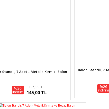
Ürün açıklamasında eksik bilgiler bulunuyor.
Ürün bilgilerinde hatalar bulunuyor.
Ürün fiyatı diğer sitelerden daha pahalı.
Bu ürüne benzer farklı alternatifler olmalı.
Gönder
Balon Standlı, 7 A
 Standlı, 7 Adet - Metalik Kırmızı Balon
%26
195,00 TL
%26
indirim
indirim
145,00 TL