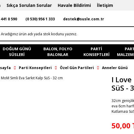
a
Sıkça Sorulan Sorular
Havale Bildirimi
İletişim
 441 0 590
(0 530) 956 1 333
destek@susle.com.tr
DOĞUM GÜNÜ
BALON, FOLYO
PARTI
PART
SÜSLERI
BALONLAR
KONSEPTLERI
MALZEME
sayfa
Parti Konseptleri
Özel Gün Partileri
Anneler Günü
I Love
SüS - 
32cm genişlik
eva 6cm harfl
Kutlaması Sü
50,00 