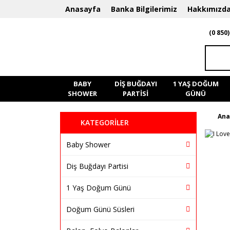
Anasayfa
Banka Bilgilerimiz
Hakkımızd
(0 850)
BABY
DIŞ BUĞDAYI
1 YAŞ DOĞUM
SHOWER
PARTISI
GÜNÜ
Ana
KATEGORİLER
Baby Shower
Diş Buğdayı Partisi
1 Yaş Doğum Günü
Doğum Günü Süsleri