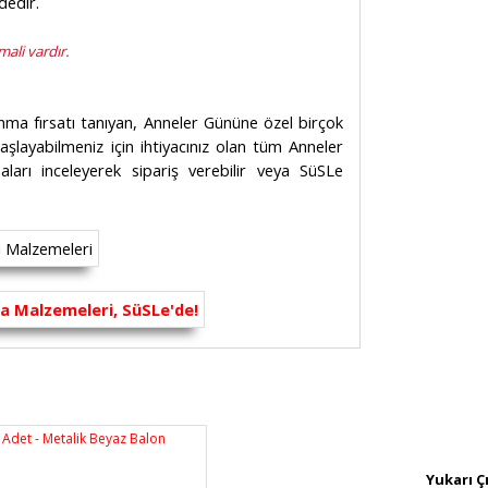
dedir.
ali vardır.
unma fırsatı tanıyan, Anneler Gününe özel birçok
aşlayabilmeniz için ihtiyacınız olan tüm Anneler
ları inceleyerek sipariş verebilir veya SüSLe
rsiz gördüğünüz noktaları öneri formunu
n!
Yukarı Ç