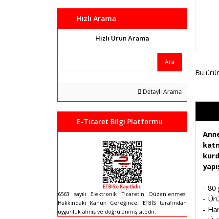
Hızlı Arama
Hızlı Ürün Arama
Ara
Bu ürü
Detaylı Arama
E-Ticaret Bilgi Platformu
Ann
katm
kurd
yapı
- 80 
6563 sayılı Elektronik Ticaretin Düzenlenmesi
- Ürü
Hakkındaki Kanun Gereğince, ETBİS tarafından
- Har
uygunluk almış ve doğrulanmış sitedir.