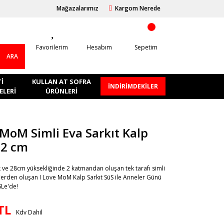
Mağazalarımız
Kargom Nerede
Favorilerim
Hesabım
Sepetim
ARA
I
KULLAN AT SOFRA
İNDİRİMDEKİLER
LERI
ÜRÜNLERI
 MoM Simli Eva Sarkıt Kalp
32 cm
 ve 28cm yüksekliğinde 2 katmandan oluşan tek tarafı simli
erden oluşan I Love MoM Kalp Sarkıt SüS ile Anneler Günü
SLe'de!
TL
Kdv Dahil