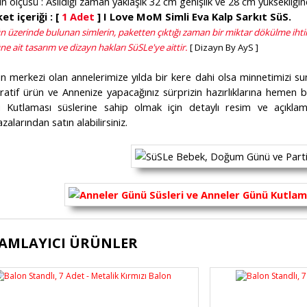
n ölçüsü : Asıldığı zaman yaklaşık 32 cm genişlik ve 28 cm yüksekliğin
et içeriği : [
1 Adet
] I Love MoM Simli Eva Kalp Sarkıt SüS.
n üzerinde bulunan simlerin, paketten çıktığı zaman bir miktar dökülme ihtim
e ait tasarım ve dizayn hakları SüSLe'ye aittir.
[ Dizayn By AyS ]
in merkezi olan annelerimize yılda bir kere dahi olsa minnetimizi s
atif ürün ve Annenize yapacağınız sürprizin hazırlıklarına hemen b
 Kutlaması süslerine sahip olmak için detaylı resim ve açıklama
alarından satın alabilirsiniz.
ürünün fiyat bilgisi, resim, ürün açıklamalarında ve diğer konularda yete
AMLAYICI ÜRÜNLER
lanarak tarafımıza iletebilirsiniz.
Bu ürüne ilk yorumu siz yapı
üş ve önerileriniz için teşekkür ederiz.
Ürün resmi kalitesiz, bozuk veya görüntülenemiyor.
Yorum Yaz