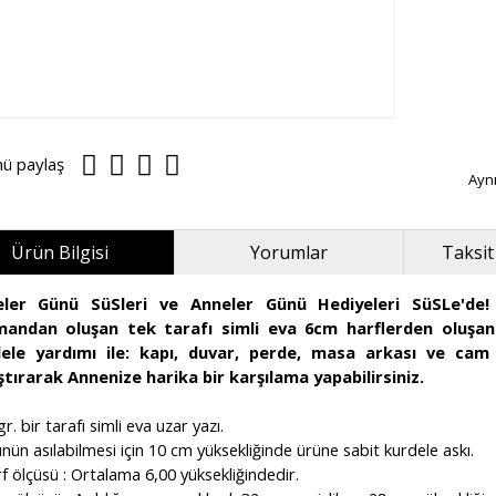
nü paylaş
Ayn
Ürün Bilgisi
Yorumlar
Taksit
eler Günü SüSleri ve Anneler Günü Hediyeleri SüSLe'de!
andan oluşan tek tarafı simli eva 6cm harflerden oluşa
ele yardımı ile: kapı, duvar, perde, masa arkası ve cam 
ştırarak Annenize harika bir karşılama yapabilirsiniz.
gr. bir tarafı simli eva uzar yazı.
nün asılabilmesi için 10 cm yüksekliğinde ürüne sabit kurdele askı.
f ölçüsü : Ortalama 6,00 yüksekliğindedir.