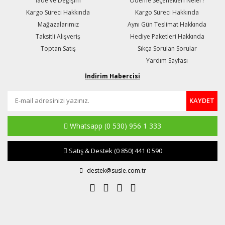
İade ve Değişim
Ödeme Seçenekleri Neler?
Kargo Süreci Hakkında
Kargo Süreci Hakkında
Mağazalarımız
Aynı Gün Teslimat Hakkında
Taksitli Alışveriş
Hediye Paketleri Hakkında
Toptan Satış
Sıkça Sorulan Sorular
Yardım Sayfası
İndirim Habercisi
KAYDET
Whatsapp
(0 530) 956 1 333
Satış & Destek
(0 850) 441 0 590
destek@susle.com.tr