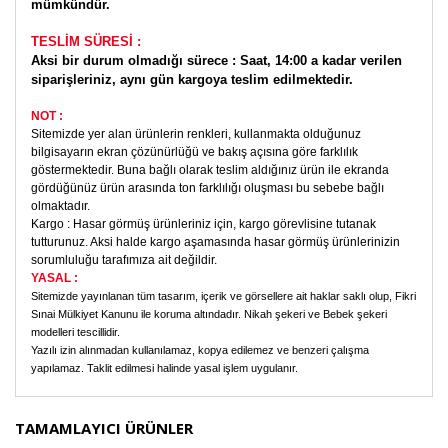
mümkündür.
TESLİM SÜRESİ :
Aksi bir durum olmadığı sürece : Saat, 14:00 a kadar verilen
siparişleriniz, aynı gün kargoya teslim edilmektedir.
NOT :
Sitemizde yer alan ürünlerin renkleri, kullanmakta olduğunuz
bilgisayarın ekran çözünürlüğü ve bakış açısına göre farklılık
göstermektedir. Buna bağlı olarak teslim aldığınız ürün ile ekranda
gördüğünüz ürün arasında ton farklılığı oluşması bu sebebe bağlı
olmaktadır.
Kargo : Hasar görmüş ürünleriniz için, kargo görevlisine tutanak
tutturunuz. Aksi halde kargo aşamasında hasar görmüş ürünlerinizin
sorumluluğu
tarafımıza ait değildir.
YASAL :
Sitemizde yayınlanan tüm tasarım, içerik ve görsellere ait haklar saklı olup, Fikri
Sınai Mülkiyet Kanunu ile koruma altındadır. Nikah şekeri ve Bebek
şekeri
modelleri tescillidir.
Yazılı izin alınmadan kullanılamaz, kopya edilemez ve benzeri çalışma
yapılamaz. Taklit edilmesi halinde yasal işlem uygulanır.
Bu ürünün fiyat bilgisi, resim, ürün açıklamalarında ve
Özel günlerinize Uzman dokunuşu, Süs ve Süsleme
TAMAMLAYICI ÜRÜNLER
diğer konularda yetersiz gördüğünüz noktaları öneri
Malzemeleri, Bebek Şekeri Süsleme Malzemeleri, Süsleme Sarf