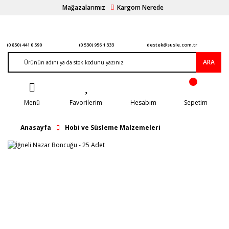
Mağazalarımız
Kargom Nerede
(0 850) 441 0 590
(0 530) 956 1 333
destek@susle.com.tr
ARA
Menü
Favorilerim
Hesabım
Sepetim
Anasayfa
Hobi ve Süsleme Malzemeleri