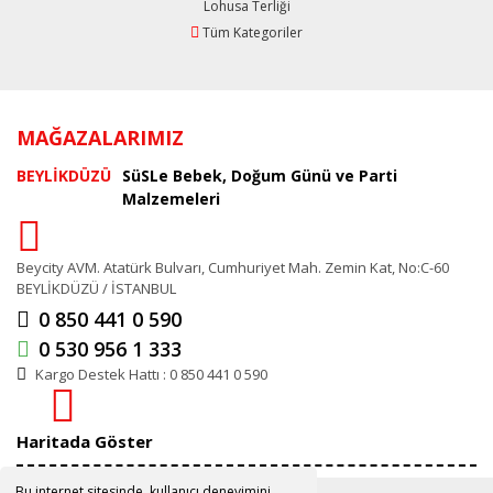
Lohusa Terliği
Tüm Kategoriler
MAĞAZALARIMIZ
BEYLİKDÜZÜ
SüSLe Bebek, Doğum Günü ve Parti
Malzemeleri
Beycity AVM. Atatürk Bulvarı, Cumhuriyet Mah. Zemin Kat, No:C-60
BEYLİKDÜZÜ / İSTANBUL
0 850 441 0 590
0 530 956 1 333
Kargo Destek Hattı : 0 850 441 0 590
Haritada Göster
Bu internet sitesinde, kullanıcı deneyimini