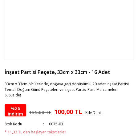
İnşaat Partisi Peçete, 33cm x 33cm - 16 Adet
33cm x 33cm ölçülerinde, doğaya geri dönüşümlü 20 adet İnşaat Partisi
Temalı Doğum Günü Peçeteleri ve İnşaat Partisi Parti Malzemeleri
SüSLe'de!
%26
100,00 TL
135,00 TL
Kdv Dahil
indirim
Stok Kodu
0075-03
* 11,33 TL den başlayan taksitlerle!!