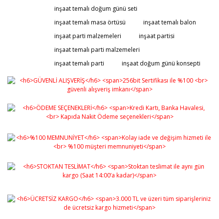
Görüş ve önerileriniz için teşekkür ederiz.
inşaat temalı doğum günü seti
inşaat temalı masa örtüsü
inşaat temalı balon
Yorum Yaz
Ürün resmi kalitesiz, bozuk veya görüntülenemiyor.
inşaat parti malzemeleri
inşaat partisi
Ürün açıklamasında eksik bilgiler bulunuyor.
inşaat temalı parti malzemeleri
Ürün bilgilerinde hatalar bulunuyor.
inşaat temalı parti
inşaat doğum günü konsepti
Ürün fiyatı diğer sitelerden daha pahalı.
Bu ürüne benzer farklı alternatifler olmalı.
Gönder