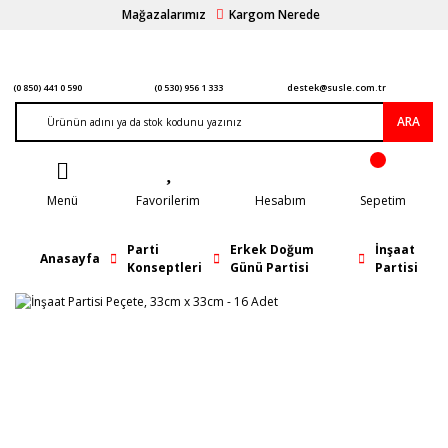
Mağazalarımız
Kargom Nerede
(0 850) 441 0 590
(0 530) 956 1 333
destek@susle.com.tr
ARA
Menü
Favorilerim
Hesabım
Sepetim
Parti
Erkek Doğum
İnşaat
Anasayfa
Konseptleri
Günü Partisi
Partisi