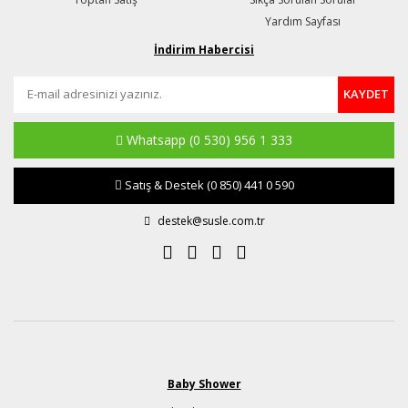
Yardım Sayfası
İndirim Habercisi
KAYDET
Whatsapp
(0 530) 956 1 333
Satış & Destek
(0 850) 441 0 590
destek@susle.com.tr
Baby Shower