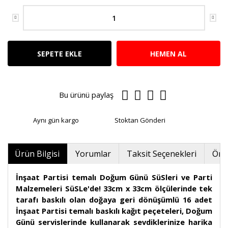
SEPETE EKLE
HEMEN AL
Bu ürünü paylaş
Aynı gün kargo
Stoktan Gönderi
Ürün Bilgisi
Yorumlar
Taksit Seçenekleri
Öner
İnşaat Partisi temalı Doğum Günü SüSleri ve Parti
Malzemeleri SüSLe'de! 33cm x 33cm ölçülerinde tek
tarafı baskılı olan doğaya geri dönüşümlü 16 adet
İnşaat Partisi temalı baskılı kağıt peçeteleri, Doğum
Günü servislerinde kullanarak sevdiklerinize harika