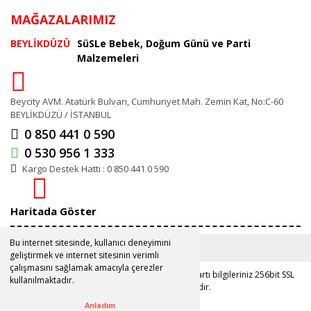
MAĞAZALARIMIZ
BEYLİKDÜZÜ
SüSLe Bebek, Doğum Günü ve Parti
Malzemeleri
Beycity AVM. Atatürk Bulvarı, Cumhuriyet Mah. Zemin Kat, No:C-60
BEYLİKDÜZÜ / İSTANBUL
0 850 441 0 590
0 530 956 1 333
Kargo Destek Hattı : 0 850 441 0 590
Haritada Göster
Bu internet sitesinde, kullanıcı deneyimini
geliştirmek ve internet sitesinin verimli
çalışmasını sağlamak amacıyla çerezler
Copyright 2019 ©
www.susle.com.tr
Kredi kartı bilgileriniz 256bit SSL
kullanılmaktadır.
sertifikası ile korunmaktadır.
Anladım