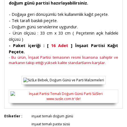
doğum günü partisi hazırlayabilirsiniz.
- Doğaya geri dönüşümlü tek kullanımlık kağıt peçete.
- Tek tarafı baskılı peçete.
- Doğum günü servislerine uygundur.
- Ürün ölçüsü : 33 cm x 33 cm ( Peçetenin açık haldeki
ölçüsü )
- Paket içeriği : [
16 Adet
] İnşaat Partisi Kağıt
Peçete.
- Bu ürün, İnşaat Partisi temasının resmi lisansına sahiptir ve
markanın takip ettiği yüksek kalite standartlarını karşılar.
Bu ürünün fiyat bilgisi, resim, ürün açıklamalarında ve
Etiketler :
inşaat temalı doğum günü
diğer konularda yetersiz gördüğünüz noktaları öneri
Bu ürüne ilk yorumu siz yapın!
inşaat temalı pasta süsü
formunu kullanarak tarafımıza iletebilirsiniz.