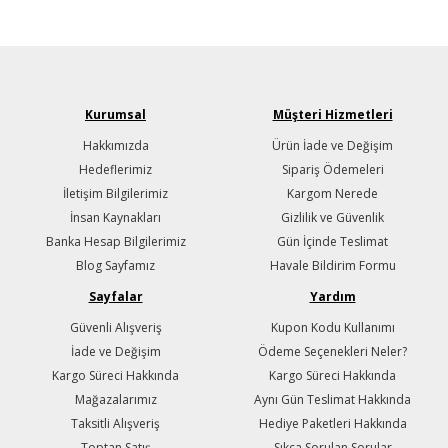
Kurumsal
Müşteri Hizmetleri
Hakkımızda
Ürün İade ve Değişim
Hedeflerimiz
Sipariş Ödemeleri
İletişim Bilgilerimiz
Kargom Nerede
İnsan Kaynakları
Gizlilik ve Güvenlik
Banka Hesap Bilgilerimiz
Gün İçinde Teslimat
Blog Sayfamız
Havale Bildirim Formu
Sayfalar
Yardım
Güvenli Alışveriş
Kupon Kodu Kullanımı
İade ve Değişim
Ödeme Seçenekleri Neler?
Kargo Süreci Hakkında
Kargo Süreci Hakkında
Mağazalarımız
Aynı Gün Teslimat Hakkında
Taksitli Alışveriş
Hediye Paketleri Hakkında
Toptan Satış
Sıkça Sorulan Sorular