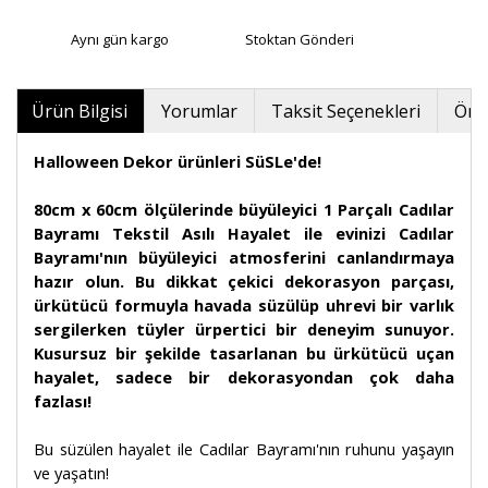
Aynı gün kargo
Stoktan Gönderi
Ürün Bilgisi
Yorumlar
Taksit Seçenekleri
Öner
Halloween Dekor ürünleri SüSLe'de!
80cm x 60cm ölçülerinde büyüleyici 1 Parçalı Cadılar
Bayramı Tekstil Asılı Hayalet ile evinizi Cadılar
Bayramı'nın büyüleyici atmosferini canlandırmaya
hazır olun. Bu dikkat çekici dekorasyon parçası,
ürkütücü formuyla havada süzülüp uhrevi bir varlık
sergilerken tüyler ürpertici bir deneyim sunuyor.
Kusursuz bir şekilde tasarlanan bu ürkütücü uçan
hayalet, sadece bir dekorasyondan çok daha
fazlası!
Bu süzülen hayalet ile Cadılar Bayramı'nın ruhunu yaşayın
ve yaşatın!