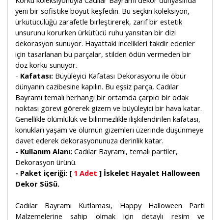
Korku koleksiyonuyla Cadılar Bayramı dekor dünyasında
yeni bir sofistike boyut keşfedin. Bu seçkin koleksiyon,
ürkütücülüğü zarafetle birleştirerek, zarif bir estetik
unsurunu korurken ürkütücü ruhu yansıtan bir dizi
dekorasyon sunuyor. Hayattaki incelikleri takdir edenler
için tasarlanan bu parçalar, stilden ödün vermeden bir
doz korku sunuyor.
-
Kafatası:
Büyüleyici Kafatası Dekorasyonu ile öbür
dünyanın cazibesine kapılın. Bu eşsiz parça, Cadılar
Bayramı temalı herhangi bir ortamda çarpıcı bir odak
noktası görevi görerek gizem ve büyüleyici bir hava katar.
Genellikle ölümlülük ve bilinmezlikle ilişkilendirilen kafatası,
konukları yaşam ve ölümün gizemleri üzerinde düşünmeye
davet ederek dekorasyonunuza derinlik katar.
-
Kullanım Alanı:
Cadılar Bayramı, temalı partiler,
Dekorasyon ürünü.
- Paket içeriği: [
1 Adet
] İskelet Hayalet Halloween
Dekor SüSü.
Cadılar Bayramı Kutlaması, Happy Halloween Parti
Malzemelerine sahip olmak için detaylı resim ve