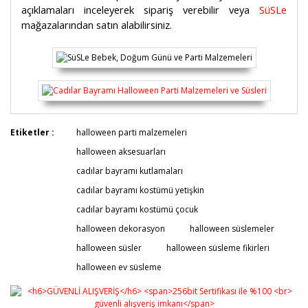
açıklamaları inceleyerek sipariş verebilir veya
SüSLe
mağazalarından satın alabilirsiniz.
Bu ürünün fiyat bilgisi, resim, ürün açıklamalarında ve
Etiketler :
halloween parti malzemeleri
diğer konularda yetersiz gördüğünüz noktaları öneri
Bu ürüne ilk yorumu siz yapın!
halloween aksesuarları
formunu kullanarak tarafımıza iletebilirsiniz.
Görüş ve önerileriniz için teşekkür ederiz.
cadılar bayramı kutlamaları
cadılar bayramı kostümü yetişkin
Yorum Yaz
Ürün resmi kalitesiz, bozuk veya görüntülenemiyor.
cadılar bayramı kostümü çocuk
Ürün açıklamasında eksik bilgiler bulunuyor.
halloween dekorasyon
halloween süslemeler
Ürün bilgilerinde hatalar bulunuyor.
halloween süsler
halloween süsleme fikirleri
Ürün fiyatı diğer sitelerden daha pahalı.
halloween ev süsleme
Bu ürüne benzer farklı alternatifler olmalı.