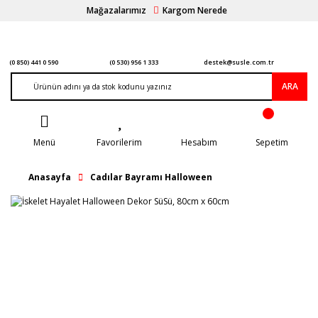
Mağazalarımız
Kargom Nerede
(0 850) 441 0 590
(0 530) 956 1 333
destek@susle.com.tr
ARA
Menü
Favorilerim
Hesabım
Sepetim
Anasayfa
Cadılar Bayramı Halloween