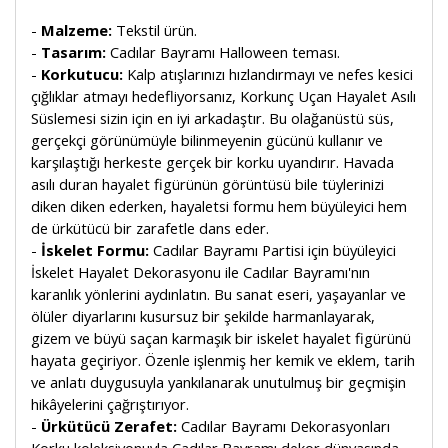
-
Malzeme:
Tekstil ürün.
-
Tasarım:
Cadılar Bayramı Halloween teması.
-
Korkutucu:
Kalp atışlarınızı hızlandırmayı ve nefes kesici
çığlıklar atmayı hedefliyorsanız, Korkunç Uçan Hayalet Asılı
Süslemesi sizin için en iyi arkadaştır. Bu olağanüstü süs,
gerçekçi görünümüyle bilinmeyenin gücünü kullanır ve
karşılaştığı herkeste gerçek bir korku uyandırır. Havada
asılı duran hayalet figürünün görüntüsü bile tüylerinizi
diken diken ederken, hayaletsi formu hem büyüleyici hem
de ürkütücü bir zarafetle dans eder.
-
İskelet Formu:
Cadılar Bayramı Partisi için büyüleyici
İskelet Hayalet Dekorasyonu ile Cadılar Bayramı'nın
karanlık yönlerini aydınlatın. Bu sanat eseri, yaşayanlar ve
ölüler diyarlarını kusursuz bir şekilde harmanlayarak,
gizem ve büyü saçan karmaşık bir iskelet hayalet figürünü
hayata geçiriyor. Özenle işlenmiş her kemik ve eklem, tarih
ve anlatı duygusuyla yankılanarak unutulmuş bir geçmişin
hikâyelerini çağrıştırıyor.
-
Ürkütücü Zerafet:
Cadılar Bayramı Dekorasyonları