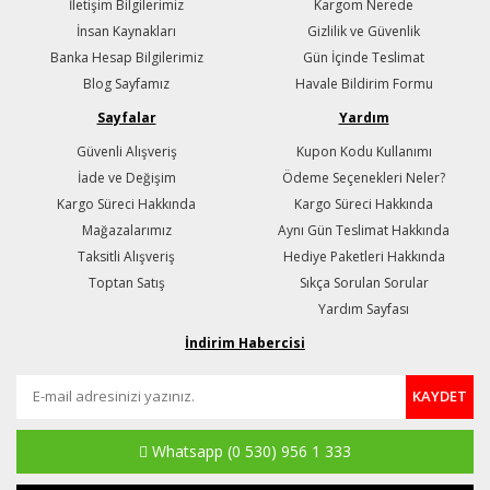
İletişim Bilgilerimiz
Kargom Nerede
İnsan Kaynakları
Gizlilik ve Güvenlik
Banka Hesap Bilgilerimiz
Gün İçinde Teslimat
Blog Sayfamız
Havale Bildirim Formu
Sayfalar
Yardım
Güvenli Alışveriş
Kupon Kodu Kullanımı
İade ve Değişim
Ödeme Seçenekleri Neler?
Kargo Süreci Hakkında
Kargo Süreci Hakkında
Mağazalarımız
Aynı Gün Teslimat Hakkında
Taksitli Alışveriş
Hediye Paketleri Hakkında
Toptan Satış
Sıkça Sorulan Sorular
Yardım Sayfası
İndirim Habercisi
KAYDET
Whatsapp
(0 530) 956 1 333