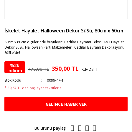
İskelet Hayalet Halloween Dekor SüSü, 80cm x 60cm
80cm x 60cm ölçülerinde büyüleyici Cadılar Bayramı Tekstil Asılı Hayalet
Dekor SüSü, Halloween Parti Malzemeleri, Cadılar Bayramı Dekorasyonu
SüSLe'de!
%26
350,00 TL
475,00 TL
Kdv Dahil
indirim
Stok Kodu
0099-47-1
* 39,67 TL den başlayan taksitlerle!!
GELİNCE HABER VER
Bu ürünü paylaş