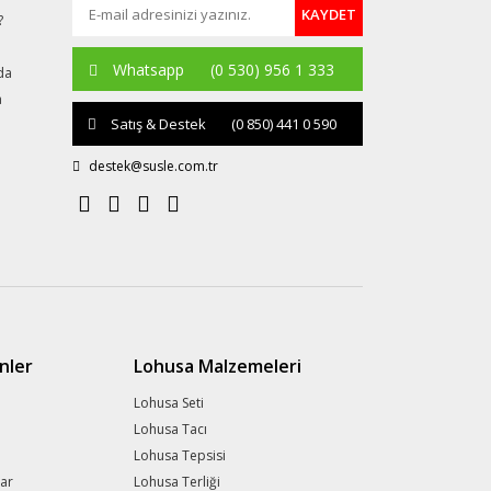
KAYDET
?
Whatsapp
(0 530) 956 1 333
da
a
Satış & Destek
(0 850) 441 0 590
destek@susle.com.tr
nler
Lohusa Malzemeleri
Lohusa Seti
Lohusa Tacı
Lohusa Tepsisi
lar
Lohusa Terliği