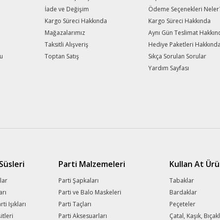
İade ve Değişim
Ödeme Seçenekleri Neler
Gönder
Kargo Süreci Hakkında
Kargo Süreci Hakkında
Mağazalarımız
Aynı Gün Teslimat Hakkın
Taksitli Alışveriş
Hediye Paketleri Hakkınd
mu
Toptan Satış
Sıkça Sorulan Sorular
Yardım Sayfası
üsleri
Parti Malzemeleri
Kullan At Ürü
lar
Parti Şapkaları
Tabaklar
arı
Parti ve Balo Maskeleri
Bardaklar
i Işıkları
Parti Taçları
Peçeteler
tleri
Parti Aksesuarları
Çatal, Kaşık, Bıçak