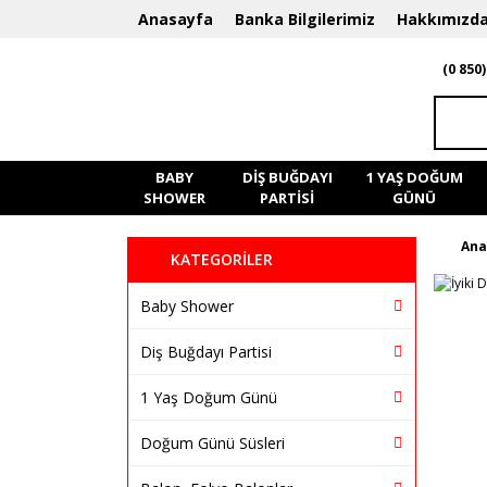
Anasayfa
Banka Bilgilerimiz
Hakkımızd
(0 850)
BABY
DIŞ BUĞDAYI
1 YAŞ DOĞUM
SHOWER
PARTISI
GÜNÜ
Ana
KATEGORİLER
Baby Shower
Diş Buğdayı Partisi
1 Yaş Doğum Günü
Doğum Günü Süsleri