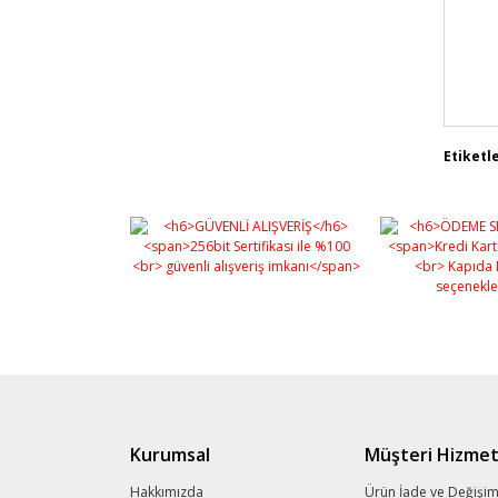
Bu 
Etiketle
kul
Gör
Kurumsal
Müşteri Hizmet
Hakkımızda
Ürün İade ve Değişi