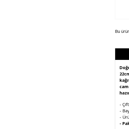
Bu ürü
Doğu
22cm
kağı
cam 
hazır
- Çif
- Bay
- Ürü
- Pak