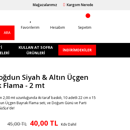
Mağazalarımız
Kargom Nerede
Favorilerim
Hesabım
Sepetim
ARA
I
KULLAN AT SOFRA
İNDİRİMDEKİLER
LERI
ÜRÜNLERI
Doğdun Siyah & Altın Üçgen
 Flama - 2 mt
n 2,00 mt uzunluğunda iki taraf baskılı, 10 adetli 22 cm x 15
dun Üçgen Bayrak Flama seti, ve Doğum Günü ve Parti
SüSLe'de!
40,00 TL
45,00 TL
Kdv Dahil