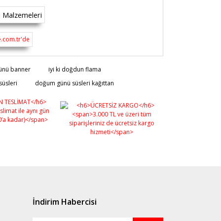
rsiz gördüğünüz noktaları öneri formunu
ünü banner
iyi ki doğdun flama
n!
üsleri
doğum günü süsleri kağıttan
İndirim Habercisi