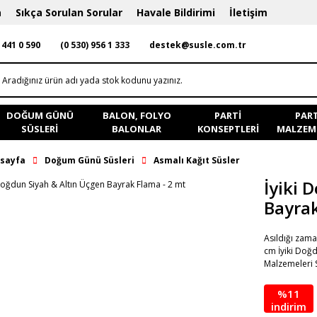
a
Sıkça Sorulan Sorular
Havale Bildirimi
İletişim
 441 0 590
(0 530) 956 1 333
destek@susle.com.tr
DOĞUM GÜNÜ
BALON, FOLYO
PARTI
PART
SÜSLERI
BALONLAR
KONSEPTLERI
MALZEME
sayfa
Doğum Günü Süsleri
Asmalı Kağıt Süsler
İyiki 
Bayrak
Asıldığı zama
cm İyiki Doğ
Malzemeleri 
%11
indirim