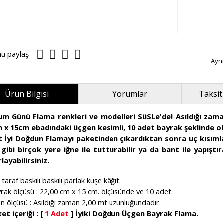
nü paylaş
Ayn
Ürün Bilgisi
Yorumlar
Taksit
m Günü Flama renkleri ve modelleri SüSLe'de! Asıldığı zaman
 x 15cm ebadındaki üçgen kesimli, 10 adet bayrak şeklinde ola
t İyi Doğdun Flamayı paketinden çıkardıktan sonra uç kısımla
gibi birçok yere iğne ile tutturabilir ya da bant ile yapışt
layabilirsiniz.
t taraf baskılı baskılı parlak kuşe kâğıt.
rak ölçüsü : 22,00 cm x 15 cm. ölçüsünde ve 10 adet.
n ölçüsü : Asıldığı zaman 2,00 mt uzunluğundadır.
et içeriği : [
1 Adet
] İyiki Doğdun Üçgen Bayrak Flama.