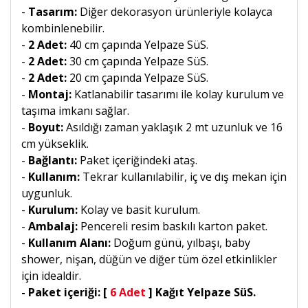
-
Tasarım:
Diğer dekorasyon ürünleriyle kolayca
kombinlenebilir.
-
2 Adet:
40 cm çapında Yelpaze SüS.
-
2 Adet:
30 cm çapında Yelpaze SüS.
-
2 Adet:
20 cm çapında Yelpaze SüS.
-
Montaj:
Katlanabilir tasarımı ile kolay kurulum ve
taşıma imkanı sağlar.
-
Boyut:
Asıldığı zaman yaklaşık 2 mt uzunluk ve 16
cm yükseklik.
-
Bağlantı:
Paket içeriğindeki ataş.
-
Kullanım:
Tekrar kullanılabilir, iç ve dış mekan için
uygunluk.
-
Kurulum:
Kolay ve basit kurulum.
-
Ambalaj:
Pencereli resim baskılı karton paket.
-
Kullanım Alanı:
Doğum günü, yılbaşı, baby
shower, nişan, düğün ve diğer tüm özel etkinlikler
için idealdir.
- Paket içeriği: [
6 Adet
] Kağıt Yelpaze SüS.