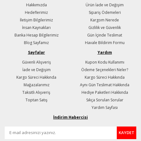
Hakkımızda
Ürün İade ve Değişim
Hedeflerimiz
Sipariş Ödemeleri
İletişim Bilgilerimiz
Kargom Nerede
İnsan Kaynakları
Gizlilik ve Güvenlik
Banka Hesap Bilgilerimiz
Gün İçinde Teslimat
Blog Sayfamız
Havale Bildirim Formu
Sayfalar
Yardım
Güvenli Alışveriş
Kupon Kodu Kullanımı
İade ve Değişim
Ödeme Seçenekleri Neler?
Kargo Süreci Hakkında
Kargo Süreci Hakkında
Mağazalarımız
Aynı Gün Teslimat Hakkında
Taksitli Alışveriş
Hediye Paketleri Hakkında
Toptan Satış
Sıkça Sorulan Sorular
Yardım Sayfası
İndirim Habercisi
KAYDET