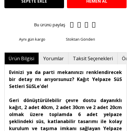
SEPETE EKLE
HEMEN AL
Bu ürünü paylaş
Aynı gün kargo
Stoktan Gönderi
Ürün Bilgisi
Yorumlar
Taksit Seçenekleri
Öner
Evinizi ya da parti mekanınızı renklendirecek
bir detay mı arıyorsunuz? Kağıt Yelpaze SüS
Setleri SüSLe'de!
Geri dönüştürülebilir çevre dostu dayanıklı
kağıt, 2 adet 40cm, 2 adet 30cm ve 2 adet 20cm
olmak üzere toplamda 6 adet yelpaze
şeklindeki süs, katlanabilir tasarımı ile kolay
kurulum ve taşıma imkanı sağlayan Yelpaze