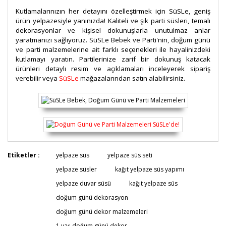
Kutlamalarınızın her detayını özelleştirmek için SüSLe, geniş
ürün yelpazesiyle yanınızda! Kaliteli ve şık parti süsleri, temalı
dekorasyonlar ve kişisel dokunuşlarla unutulmaz anlar
yaratmanızı sağlıyoruz. SüSLe Bebek ve Parti'nin, doğum günü
ve parti malzemelerine ait farklı seçenekleri ile hayalinizdeki
kutlamayı yaratın. Partilerinize zarif bir dokunuş katacak
ürünleri
detaylı resim ve açıklamaları inceleyerek sipariş
verebilir veya
SüSLe
mağazalarından satın alabilirsiniz.
Bu ürünün fiyat bilgisi, resim, ürün açıklamalarında ve
Etiketler :
yelpaze süs
yelpaze süs seti
diğer konularda yetersiz gördüğünüz noktaları öneri
Bu ürüne ilk yorumu siz yapın!
yelpaze süsler
kağıt yelpaze süs yapımı
formunu kullanarak tarafımıza iletebilirsiniz.
Görüş ve önerileriniz için teşekkür ederiz.
yelpaze duvar süsü
kağıt yelpaze süs
doğum günü dekorasyon
Yorum Yaz
Ürün resmi kalitesiz, bozuk veya görüntülenemiyor.
doğum günü dekor malzemeleri
Ürün açıklamasında eksik bilgiler bulunuyor.
1 yaş doğum günü dekor