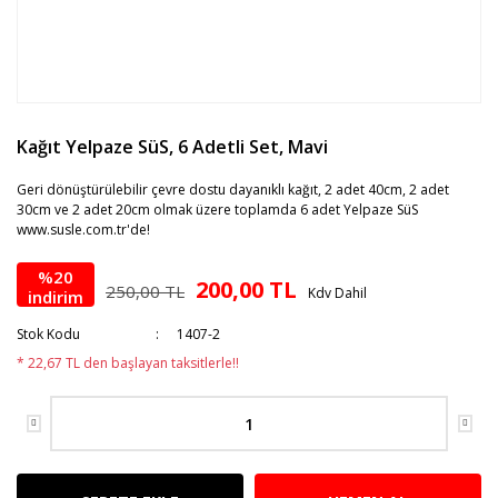
Kağıt Yelpaze SüS, 6 Adetli Set, Mavi
Geri dönüştürülebilir çevre dostu dayanıklı kağıt, 2 adet 40cm, 2 adet
30cm ve 2 adet 20cm olmak üzere toplamda 6 adet Yelpaze SüS
www.susle.com.tr'de!
%20
200,00 TL
250,00 TL
Kdv Dahil
indirim
Stok Kodu
1407-2
* 22,67 TL den başlayan taksitlerle!!