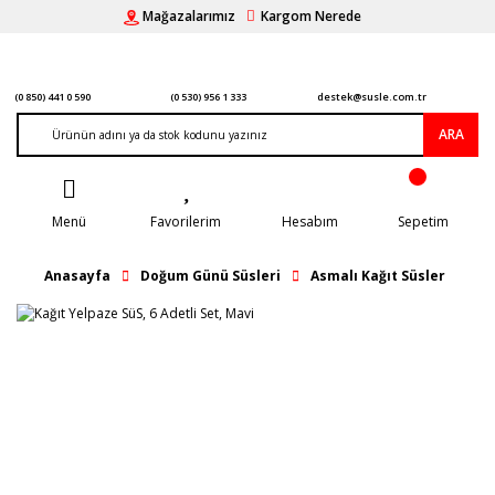
Mağazalarımız
Kargom Nerede
(0 850) 441 0 590
(0 530) 956 1 333
destek@susle.com.tr
ARA
Menü
Favorilerim
Hesabım
Sepetim
Anasayfa
Doğum Günü Süsleri
Asmalı Kağıt Süsler