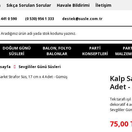
a
Sıkça Sorulan Sorular
Havale Bildirimi
İletişim
 441 0 590
(0 530) 956 1 333
destek@susle.com.tr
DOĞUM GÜNÜ
BALON, FOLYO
PARTI
PART
SÜSLERI
BALONLAR
KONSEPTLERI
MALZEME
sayfa
Sevgililer Günü Süsleri
Kalp S
Adet 
Tek tarafı ışı
dekoratif 4 a
Sevgililer Gü
75,00 