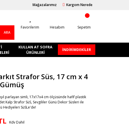
Mağazalarımız
Kargom Nerede
Favorilerim
Hesabım
Sepetim
ARA
I
KULLAN AT SOFRA
İNDİRİMDEKİLER
LERI
ÜRÜNLERI
arkıt Strafor Süs, 17 cm x 4
- Gümüş
l ışıl parlayan simli, 17x17x4 cm ölçüsünde hafif plastik
det Kalp Strafor SüS, Sevgililer Günü Dekor Süsleri ile
nü Hediyeleri SüSLe'de!
TL
Kdv Dahil