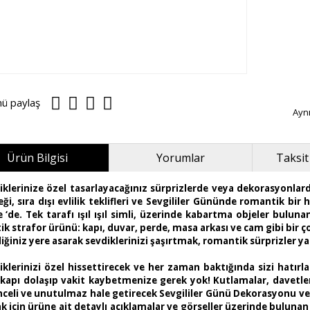
nü paylaş
Ayn
Ürün Bilgisi
Yorumlar
Taksit
iklerinize özel tasarlayacağınız sürprizlerde veya dekorasyonlar
ği, sıra dışı evlilik teklifleri ve Sevgililer Gününde romantik bi
e ‘de. Tek tarafı ışıl ışıl simli, üzerinde kabartma objeler bulun
ik strafor ürünü: kapı, duvar, perde, masa arkası ve cam gibi bir 
diğiniz yere asarak sevdiklerinizi şaşırtmak, romantik sürprizler 
iklerinizi özel hissettirecek ve her zaman baktığında sizi hatırl
 kapı dolaşıp vakit kaybetmenize gerek yok! Kutlamalar, davetler,
nceli ve unutulmaz hale getirecek Sevgililer Günü Dekorasyonu ve
 için ürüne ait detaylı açıklamalar ve görseller üzerinde bulunan ö