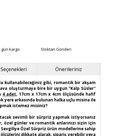
ı gün kargo
Stoktan Gönderi
 Seçenekleri
Önerileriniz
da kullanabileceğiniz gibi, romantik bir akşam
r hava oluşturmaya bire bir uygun "Kalp Süsler"
an
4 adet,
17cm x 17cm x 4cm ölçüsünde hafif
çok yere arkasında bulunan halka uçlu misina ile
yapmak istemez misiniz?
atacak sevimli bir sürpriz yapmak istiyorsanız
 özel günler ve romantik anlarınızı sizin için
 Sevgiliye Özel Sürpriz ürün modellerine sahip
lçülerini dikkate alarak, sipariş verebilir veya