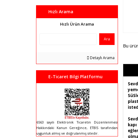
Hızlı Arama
Hızlı Ürün Arama
Ara
Bu ürü
Detaylı Arama
E-Ticaret Bilgi Platformu
Sevd
yeme
SüSl
plast
iste
Sevd
6563 sayılı Elektronik Ticaretin Düzenlenmesi
kapı
Hakkındaki Kanun Gereğince, ETBİS tarafından
eğle
uygunluk almış ve doğrulanmış sitedir.
olmak