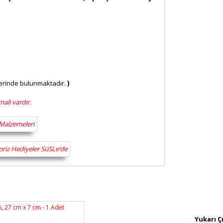
zerinde bulunmaktadır.
)
ali vardır.
rsiz gördüğünüz noktaları öneri formunu
n!
Yukarı Ç