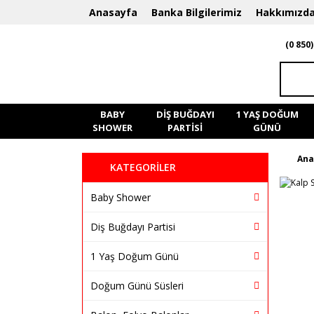
Anasayfa
Banka Bilgilerimiz
Hakkımızd
(0 850)
BABY
DIŞ BUĞDAYI
1 YAŞ DOĞUM
SHOWER
PARTISI
GÜNÜ
Ana
KATEGORİLER
Baby Shower
Diş Buğdayı Partisi
1 Yaş Doğum Günü
Doğum Günü Süsleri