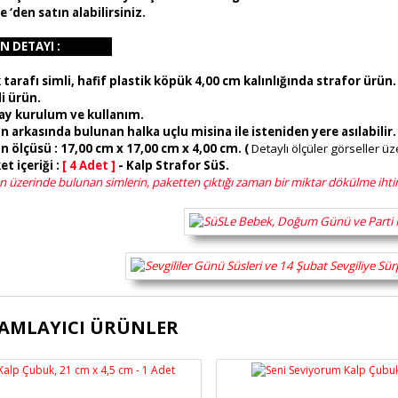
 ‘den satın alabilirsiniz.
N DETAYI :
 tarafı simli, hafif plastik köpük 4,00 cm kalınlığında strafor ürün.
li ürün.
lay kurulum ve kullanım.
n arkasında bulunan halka uçlu misina ile isteniden yere asılabilir.
n ölçüsü : 17,00 cm x 17,00 cm x 4,00 cm. (
Detaylı ölçüler görseller ü
et içeriği :
[ 4 Adet ]
- Kalp Strafor SüS.
 üzerinde bulunan simlerin, paketten çıktığı zaman bir miktar dökülme ihtim
ürünün fiyat bilgisi, resim, ürün açıklamalarında ve diğer konularda yete
AMLAYICI ÜRÜNLER
lanarak tarafımıza iletebilirsiniz.
Bu ürüne ilk yorumu siz yapı
üş ve önerileriniz için teşekkür ederiz.
Ürün resmi kalitesiz, bozuk veya görüntülenemiyor.
Yorum Yaz