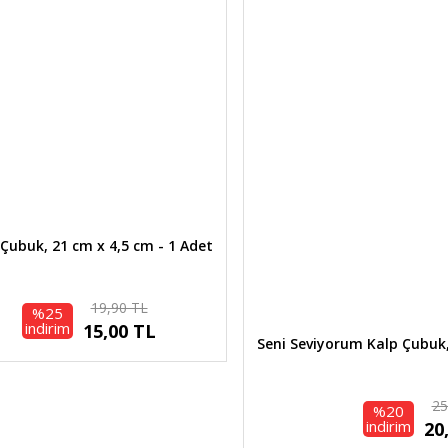
Ürün açıklamasında eksik bilgiler bulunuyor.
Ürün bilgilerinde hatalar bulunuyor.
Ürün fiyatı diğer sitelerden daha pahalı.
Bu ürüne benzer farklı alternatifler olmalı.
Gönder
Çubuk, 21 cm x 4,5 cm - 1 Adet
19,90 TL
%25
indirim
15,00 TL
Seni Seviyorum Kalp Çubuk,
25
%20
indirim
20