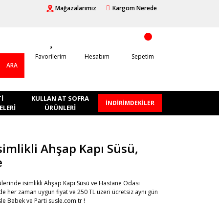
Mağazalarımız
Kargom Nerede
Favorilerim
Hesabım
Sepetim
ARA
I
KULLAN AT SOFRA
İNDİRİMDEKİLER
LERI
ÜRÜNLERI
İsimlikli Ahşap Kapı Süsü,
e
lerinde isimlikli Ahşap Kapı Süsü ve Hastane Odası
e her zaman uygun fiyat ve 250 TL üzeri ücretsiz aynı gün
sle Bebek ve Parti susle.com.tr !