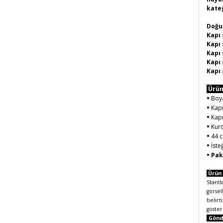
kate
Doğum
Kapı 
Kapı 
Kapı 
Kapı 
Kapı 
Ürün
•
Boy
•
Kapı
•
Kapı
•
Kur
•
44 c
•
İste
•
Pake
Ürün 
Stantl
görsel
belir
göster
Gönde