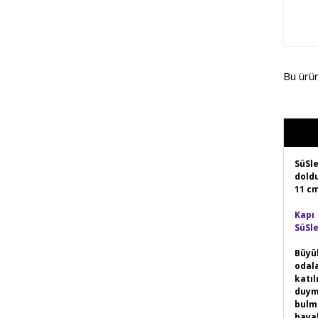
Bu ürü
SüSle
doldu
11 cm
Kapı 
SüSle
Büyük
odala
katıl
duym
bulma
hayal