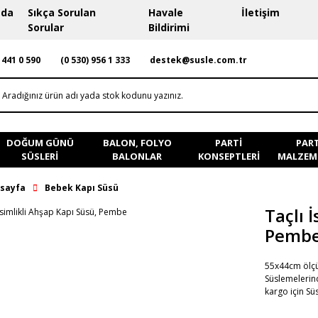
zda
Sıkça Sorulan
Havale
İletişim
Sorular
Bildirimi
 441 0 590
(0 530) 956 1 333
destek@susle.com.tr
DOĞUM GÜNÜ
BALON, FOLYO
PARTI
PART
SÜSLERI
BALONLAR
KONSEPTLERI
MALZEME
sayfa
Bebek Kapı Süsü
Taçlı 
Pemb
55x44cm ölçü
Süslemelerind
kargo için Sü