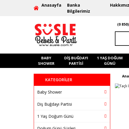
Anasayfa
Banka
Hakkımı
Bilgilerimiz
(0 850)
BABY
DIŞ BUĞDAYI
1 YAŞ DOĞUM
SHOWER
PARTISI
GÜNÜ
Ana
KATEGORİLER
Baby Shower
Diş Buğdayı Partisi
1 Yaş Doğum Günü
Doğum Günü Süsleri