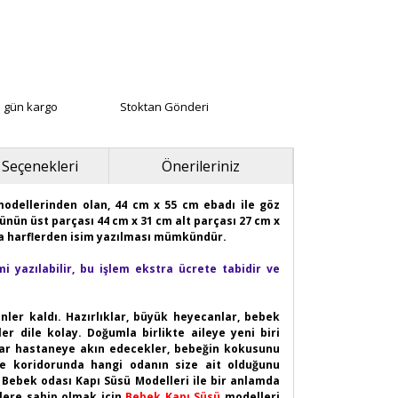
ı gün kargo
Stoktan Gönderi
 Seçenekleri
Önerileriniz
 modellerinden olan, 44 cm x 55 cm ebadı ile göz
ünün üst parçası 44 cm x 31 cm alt parçası 27 cm x
na harflerden isim yazılması mümkündür.
i yazılabilir, bu işlem ekstra ücrete tabidir ve
nler kaldı. Hazırlıklar, büyük heyecanlar, bebek
er dile kolay. Doğumla birlikte aileye yeni biri
ıklar hastaneye akın edecekler, bebeğin kokusunu
ne koridorunda hangi odanın size ait olduğunu
z. Bebek odası Kapı Süsü Modelleri ile bir anlamda
lere sahip olmak için
Bebek Kapı Süsü
modelleri