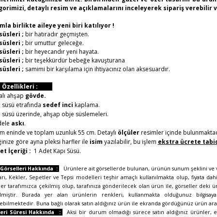
gorimizi,
detaylı resim ve açıklamalarını inceleyerek sipariş verebilir v
la birlikte aileye yeni biri katılıyor !
süsleri ;
bir hatıradır geçmişten.
süsleri ;
bir umuttur geleceğe.
süsleri ;
bir heyecandır yeni hayata.
süsleri ;
bir teşekkürdür bebeğe kavuşturana
süsleri ;
samimi bir karşılama için ihtiyacınız olan aksesuardır.
 Özellikleri :
alı ahşap
gövde.
 süsü etrafında
sedef inci
kaplama.
 süsü üzerinde, ahşap obje süslemeleri.
dele
askı
.
m eninde ve toplam uzunluk 55 cm. Detaylı
ölçüler
resimler içinde bulunmaktad
ğinize göre ayna pleksi harfler ile
isim
yazılabilir, bu işlem
ekstra ücrete tabi
t İçeriği :
1 Adet Kapı Süsü.
Görselleri Hakkında :
Ürünlere ait görsellerde bulunan, ürünün sunum şeklini ve vas
arı, Kekler, Sepetler ve Tepsi modelleri teşhir amaçlı kullanılmakta olup, fiyata dahil
ler tarafımızca çekilmiş olup, tarafınıza gönderilecek olan ürün ile, görseller deki ü
tilmiştir. Burada yer alan ürünlerin renkleri, kullanmakta olduğunuz bilgisay
ebilmektedir. Buna bağlı olarak satın aldığınız ürün ile ekranda gördüğünüz ürün aras
ri Süresi Hakkında :
Aksi bir durum olmadığı sürece satın aldığınız ürünler, e