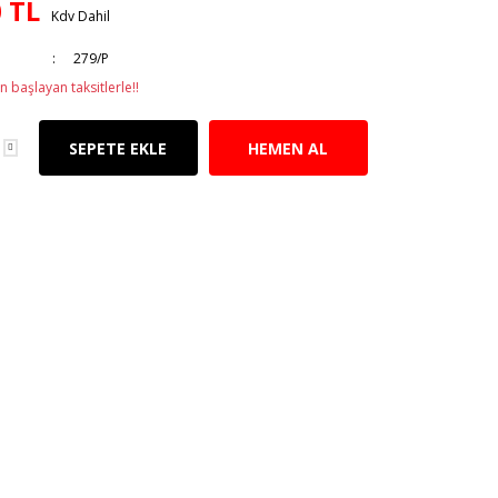
 TL
Kdv Dahil
279/P
n başlayan taksitlerle!!
SEPETE EKLE
HEMEN AL