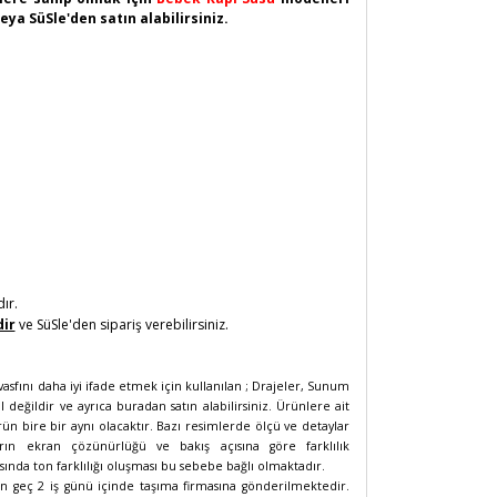
eya SüSle'den satın alabilirsiniz.
ır.
dir
ve SüSle'den sipariş verebilirsiniz.
fını daha iyi ifade etmek için kullanılan ; Drajeler, Sunum
 değildir ve ayrıca buradan satın alabilirsiniz. Ürünlere ait
rün bire bir aynı olacaktır. Bazı resimlerde ölçü ve detaylar
arın ekran çözünürlüğü ve bakış açısına göre farklılık
ında ton farklılığı oluşması bu sebebe bağlı olmaktadır.
n geç 2 iş günü içinde taşıma firmasına gönderilmektedir.