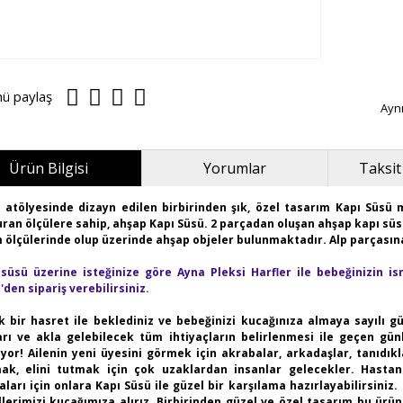
nü paylaş
Ayn
Ürün Bilgisi
Yorumlar
Taksit
 atölyesinde dizayn edilen birbirinden şık, özel tasarım Kapı Süsü
ran ölçülere sahip, ahşap Kapı Süsü. 2 parçadan oluşan ahşap kapı süs
 ölçülerinde olup üzerinde ahşap objeler bulunmaktadır. Alp parçası
süsü üzerine isteğinize göre Ayna Pleksi Harfler ile bebeğinizin ism
'den sipariş verebilirsiniz.
 bir hasret ile beklediniz ve bebeğinizi kucağınıza almaya sayılı gü
rı ve akla gelebilecek tüm ihtiyaçların belirlenmesi ile geçen günl
ıyor! Ailenin yeni üyesini görmek için akrabalar, arkadaşlar, tanıd
ak, elini tutmak için çok uzaklardan insanlar gelecekler. Hasta
ları için onlara Kapı Süsü ile güzel bir karşılama hazırlayabilirsini
lerimizi kucağımıza alırız.
Birbirinden güzel ve özel tasarım bu ürün