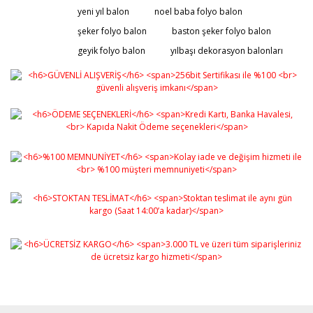
Görüş ve önerileriniz için teşekkür ederiz.
yeni yıl balon
noel baba folyo balon
şeker folyo balon
baston şeker folyo balon
Yorum Yaz
Ürün resmi kalitesiz, bozuk veya görüntülenemiyor.
geyik folyo balon
yılbaşı dekorasyon balonları
Ürün açıklamasında eksik bilgiler bulunuyor.
Ürün bilgilerinde hatalar bulunuyor.
Ürün fiyatı diğer sitelerden daha pahalı.
Bu ürüne benzer farklı alternatifler olmalı.
Gönder