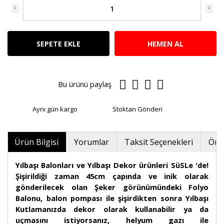
SEPETE EKLE
HEMEN AL
Bu ürünü paylaş
Aynı gün kargo
Stoktan Gönderi
Ürün Bilgisi
Yorumlar
Taksit Seçenekleri
Öner
Yılbaşı Balonları ve Yılbaşı Dekor ürünleri SüSLe 'de!
Şişirildiği zaman 45cm çapında ve inik olarak
gönderilecek olan Şeker görünümündeki Folyo
Balonu, balon pompası ile şişirdikten sonra Yılbaşı
Kutlamanızda dekor olarak kullanabilir ya da
uçmasını istiyorsanız, helyum gazı ile