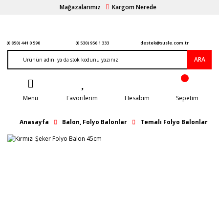
Mağazalarımız
Kargom Nerede
(0 850) 441 0 590
(0 530) 956 1 333
destek@susle.com.tr
ARA
Menü
Favorilerim
Hesabım
Sepetim
Anasayfa
Balon, Folyo Balonlar
Temalı Folyo Balonlar