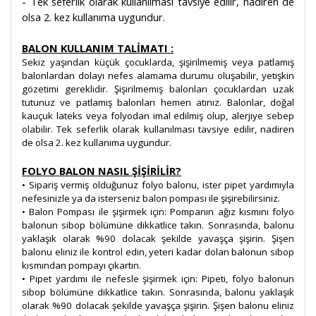
- Tek seferlik olarak kullanılması tavsiye edilir, nadiren de
olsa 2. kez kullanıma uygundur.
BALON KULLANIM TALİMATI :
Sekiz yaşından küçük çocuklarda, şişirilmemiş veya patlamış
balonlardan dolayı nefes alamama durumu oluşabilir, yetişkin
gözetimi gereklidir. Şişirilmemiş balonları çocuklardan uzak
tutunuz ve patlamış balonları hemen atınız. Balonlar, doğal
kauçuk lateks veya folyodan imal edilmiş olup, alerjiye sebep
olabilir. Tek seferlik olarak kullanılması tavsiye edilir, nadiren
de olsa 2. kez kullanıma uygundur.
FOLYO BALON NASIL ŞİŞİRİLİR?
• Sipariş vermiş olduğunuz folyo balonu, ister pipet yardımıyla
nefesinizle ya da isterseniz balon pompası ile şişirebilirsiniz.
• Balon Pompası ile şişirmek için: Pompanın ağız kısmını folyo
balonun sibop bölümüne dikkatlice takın. Sonrasında, balonu
yaklaşık olarak %90 dolacak şekilde yavaşça şişirin. Şişen
balonu eliniz ile kontrol edin, yeteri kadar dolan balonun sibop
kısmından pompayı çıkartın.
• Pipet yardımı ile nefesle şişirmek için: Pipeti, folyo balonun
sibop bölümüne dikkatlice takın. Sonrasında, balonu yaklaşık
olarak %90 dolacak şekilde yavaşça şişirin. Şişen balonu eliniz