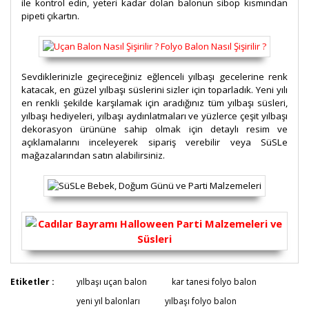
ile kontrol edin, yeteri kadar dolan balonun sibop kısmından
pipeti çıkartın.
Sevdiklerinizle geçireceğiniz eğlenceli yılbaşı gecelerine renk
katacak, en güzel yılbaşı süslerini sizler için toparladık. Yeni yılı
en renkli şekilde karşılamak için aradığınız tüm yılbaşı süsleri,
yılbaşı hediyeleri, yılbaşı aydınlatmaları ve yüzlerce çeşit yılbaşı
dekorasyon ürününe sahip olmak için detaylı resim ve
açıklamalarını inceleyerek sipariş verebilir veya SüSLe
mağazalarından satın alabilirsiniz.
Bu ürünün fiyat bilgisi, resim, ürün açıklamalarında ve
Etiketler :
yılbaşı uçan balon
kar tanesi folyo balon
diğer konularda yetersiz gördüğünüz noktaları öneri
Bu ürüne ilk yorumu siz yapın!
yeni yıl balonları
yılbaşı folyo balon
formunu kullanarak tarafımıza iletebilirsiniz.