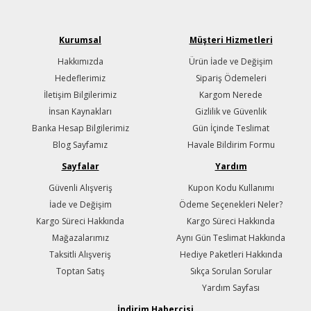
Kurumsal
Müşteri Hizmetleri
Hakkımızda
Ürün İade ve Değişim
Hedeflerimiz
Sipariş Ödemeleri
İletişim Bilgilerimiz
Kargom Nerede
İnsan Kaynakları
Gizlilik ve Güvenlik
Banka Hesap Bilgilerimiz
Gün İçinde Teslimat
Blog Sayfamız
Havale Bildirim Formu
Sayfalar
Yardım
Güvenli Alışveriş
Kupon Kodu Kullanımı
İade ve Değişim
Ödeme Seçenekleri Neler?
Kargo Süreci Hakkında
Kargo Süreci Hakkında
Mağazalarımız
Aynı Gün Teslimat Hakkında
Taksitli Alışveriş
Hediye Paketleri Hakkında
Toptan Satış
Sıkça Sorulan Sorular
Yardım Sayfası
İndirim Habercisi