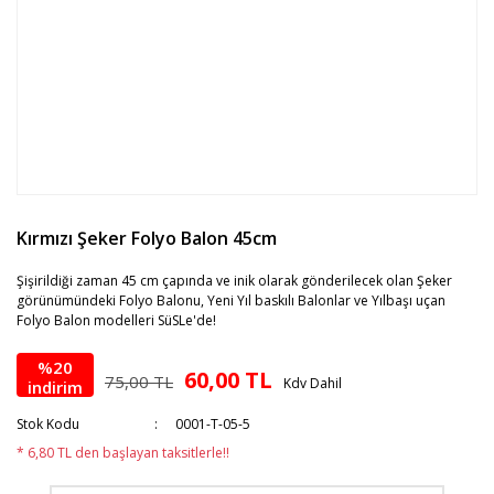
Kırmızı Şeker Folyo Balon 45cm
Şişirildiği zaman 45 cm çapında ve inik olarak gönderilecek olan Şeker
görünümündeki Folyo Balonu, Yeni Yıl baskılı Balonlar ve Yılbaşı uçan
Folyo Balon modelleri SüSLe'de!
%20
60,00 TL
75,00 TL
Kdv Dahil
indirim
Stok Kodu
0001-T-05-5
* 6,80 TL den başlayan taksitlerle!!