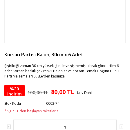
Korsan Partisi Balon, 30cm x 6 Adet
Şişirildiği zaman 30 cm yüksekliğinde ve şişmemiş olarak gönderilen 6
adet Korsan baskılı çok renkli Balonlar ve Korsan Temalı Doğum Günü
Parti Malzemeleri SüSLe'den kapınıza !
%20
80,00 TL
100,00 TL
Kdv Dahil
indirim
Stok Kodu
0003-74
* 9,07 TL den başlayan taksitlerle!!