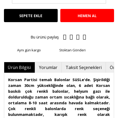
SEPETE EKLE
HEMEN AL
Bu ürünü paylaş
Aynı gün kargo
Stoktan Gönderi
Ürün Bilgisi
Yorumlar
Taksit Seçenekleri
Öner
Korsan Partisi temalı Balonlar SüSLe'de. Şişirildiği
zaman 30cm yüksekliğinde olan, 6 adet Korsan
baskılı çok renkli balonlar, helyum gazı ile
doldurulduğu zaman ortam sıcaklığına bağlı olarak,
ortalama 8-10 saat arasında havada kalmaktadır.
Çok renkli balonlarda renk seçeneği
bulunmamaktadır, karışık renk olarak