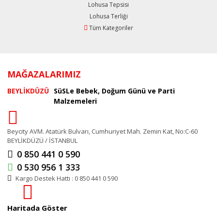
Lohusa Tepsisi
Lohusa Terliği
Tüm Kategoriler
MAĞAZALARIMIZ
BEYLİKDÜZÜ
SüSLe Bebek, Doğum Günü ve Parti
Malzemeleri
Beycity AVM. Atatürk Bulvarı, Cumhuriyet Mah. Zemin Kat, No:C-60
BEYLİKDÜZÜ / İSTANBUL
0 850 441 0 590
0 530 956 1 333
Kargo Destek Hattı : 0 850 441 0 590
Haritada Göster