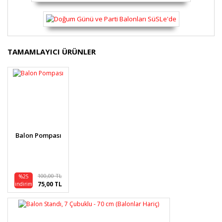
Bu ürünün fiyat bilgisi, resim, ürün açıklamalarında ve
TAMAMLAYICI ÜRÜNLER
diğer konularda yetersiz gördüğünüz noktaları öneri
Bu ürüne ilk yorumu siz yapın!
formunu kullanarak tarafımıza iletebilirsiniz.
Görüş ve önerileriniz için teşekkür ederiz.
Yorum Yaz
Ürün resmi kalitesiz, bozuk veya görüntülenemiyor.
Ürün açıklamasında eksik bilgiler bulunuyor.
Ürün bilgilerinde hatalar bulunuyor.
Balon Pompası
Ürün fiyatı diğer sitelerden daha pahalı.
Bu ürüne benzer farklı alternatifler olmalı.
100,00 TL
%25
75,00 TL
indirim
Gönder