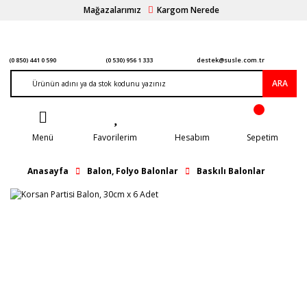
Mağazalarımız
Kargom Nerede
(0 850) 441 0 590
(0 530) 956 1 333
destek@susle.com.tr
ARA
Menü
Favorilerim
Hesabım
Sepetim
Anasayfa
Balon, Folyo Balonlar
Baskılı Balonlar