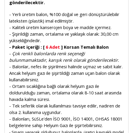
gönderilecektir.
- Yerli üretim balon, %100 doğal ve geri dönüştürülebilir
lateksten (plastik) imal edilmiştir.
- Kaliteli üretim kanserojen boya ve madde içermez.
- Şişirildiği zaman, ortalama ve yaklaşık olarak: 30,00 cm
yüksekliğindedir.
- Paket içeriği : [
6 Adet
] Korsan Temalı Balon
-
Çok renkli balonlarda renk seçeneği
bulunmamaktadır, karışık renk olarak gönderilecektir.
- Balonlar, nefes ile şişirilmesi halinde uçmaz ve sabit kalır.
Ancak helyum gazı ile şişirtildiği zaman uçan balon olarak
kullanabilirsiniz.
- Ortam sıcaklığına bağlı olarak helyum gazı ile
doldurulduğu zaman, ortalama olarak 8-10 saat arasında
havada kalma süresi.
- Tek seferlik olarak kullanılması tavsiye edilir, nadiren de
olsa 2. kullanıma uygundur.
- Balonları, SüSLe'den İSO 9001, İSO 14001, OHSAS 18001
belgelerine sahip Helyum Gazı ile şişirtebilirsiniz.
- Sipariş verecek olduğunuz balonlarda, üretici kaynaklı model