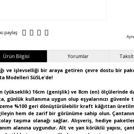
nü paylaş
Ayn
Ürün Bilgisi
Yorumlar
Taksit
ığı ve işlevselliği bir araya getiren çevre dostu bir 
ta Modelleri SüSLe'de!
m (yükseklik) 16cm (genişlik) ve 8cm (en) ölçülerinde 
ta, günlük kullanıma uygun olup eşyalarınızı güvenle t
zeme %100 geri dönüştürülebilir kraft kâğıttan üretilm
gileyin hem de zarif bir görünüme sahip olun. Çantanı
kolay taşıma olanağı sağlar. Alışveriş, hediye paketle
anım alanına uygundur. Alt ve yan körüklü yapısı, çanta