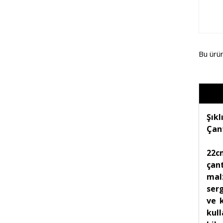
Bu ürü
Şıkl
Çan
22c
çan
mal
ser
ve 
kull