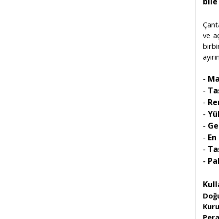
bile
Çanta
ve a
birbi
ayırı
-
Ma
-
Ta
-
Re
-
Yü
-
Gen
-
En 
-
Ta
- Pa
Kull
Doğu
Kuru
Pera