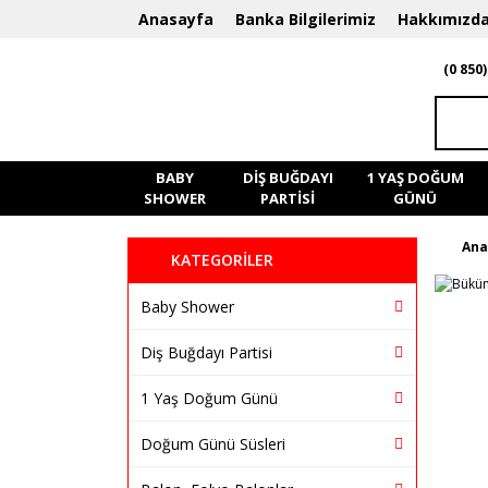
Anasayfa
Banka Bilgilerimiz
Hakkımızd
(0 850)
BABY
DIŞ BUĞDAYI
1 YAŞ DOĞUM
SHOWER
PARTISI
GÜNÜ
Ana
KATEGORİLER
Baby Shower
Diş Buğdayı Partisi
1 Yaş Doğum Günü
Doğum Günü Süsleri