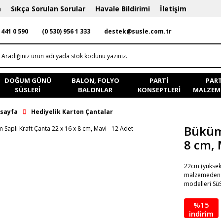
a
Sıkça Sorulan Sorular
Havale Bildirimi
İletişim
 441 0 590
(0 530) 956 1 333
destek@susle.com.tr
DOĞUM GÜNÜ
BALON, FOLYO
PARTI
PART
SÜSLERI
BALONLAR
KONSEPTLERI
MALZEME
sayfa
Hediyelik Karton Çantalar
Büküm 
8 cm, 
22cm (yüksekl
malzemeden ü
modelleri Sü
%15
indirim