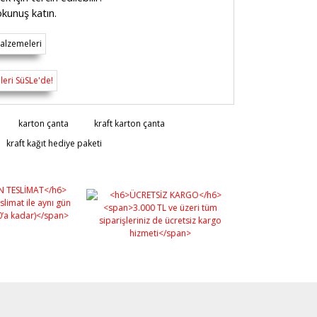
okunuş katın.
rsiz gördüğünüz noktaları öneri formunu
karton çanta
kraft karton çanta
n!
kraft kağıt hediye paketi