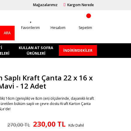
Mağazalarımız
Kargom Nerede
Favorilerim
Hesabım
Sepetim
ARA
I
KULLAN AT SOFRA
İNDİRİMDEKİLER
LERI
ÜRÜNLERI
Saplı Kraft Çanta 22 x 16 x
Mavi - 12 Adet
ik) 16cm (genişlik) ve 8cm (en) ölçülerinde, dayanıklı kraft
retilen büküm saplı ve çevre dostu Kraft Karton Çanta
SLe'de!
230,00 TL
270,00 TL
Kdv Dahil