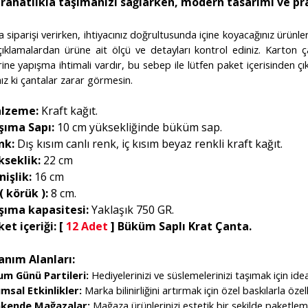
 rahatlıkla taşımanızı sağlarken, modern tasarımı ve pra
 siparişi verirken, ihtiyacınız doğrultusunda içine koyacağınız ürünler
çıklamalardan ürüne ait ölçü ve detayları kontrol ediniz. Karton ç
rine yapışma ihtimali vardır, bu sebep ile lütfen paket içerisinden 
nız ki çantalar zarar görmesin.
lzeme:
Kraft kağıt.
şıma Sapı:
10 cm yüksekliğinde büküm sap.
nk:
Dış kısım canlı renk, iç kısım beyaz renkli kraft kağıt.
kseklik:
22 cm
işlik:
16 cm
( körük ):
8 cm.
şıma kapasitesi:
Yaklaşık 750 GR.
ket içeriği: [
12 Adet
] Büküm Saplı Krat Çanta.
anım Alanları:
m Günü Partileri:
Hediyelerinizi ve süslemelerinizi taşımak için ide
msal Etkinlikler:
Marka bilinirliğini artırmak için özel baskılarla özelle
kende Mağazalar:
Mağaza ürünlerinizi estetik bir şekilde paketlemek