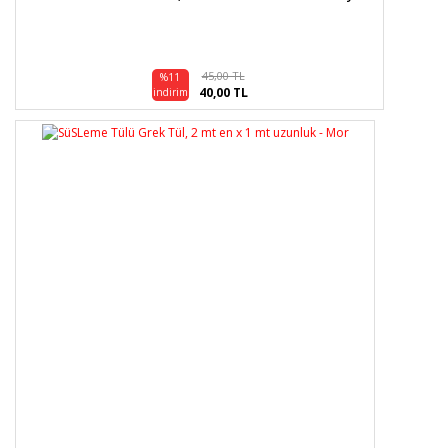
45,00 TL
%11
40,00 TL
indirim