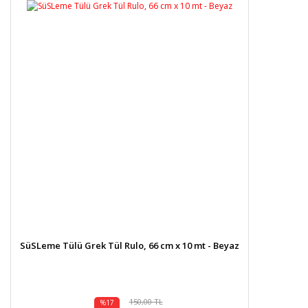
Görüş ve önerileriniz için teşekkür ederiz.
Yorum Yaz
Ürün resmi kalitesiz, bozuk veya görüntülenemiyor.
Ürün açıklamasında eksik bilgiler bulunuyor.
Ürün bilgilerinde hatalar bulunuyor.
Ürün fiyatı diğer sitelerden daha pahalı.
Bu ürüne benzer farklı alternatifler olmalı.
Gönder
SüSLeme Tülü Grek Tül Rulo, 66 cm x 10 mt - Beyaz
150,00 TL
%17