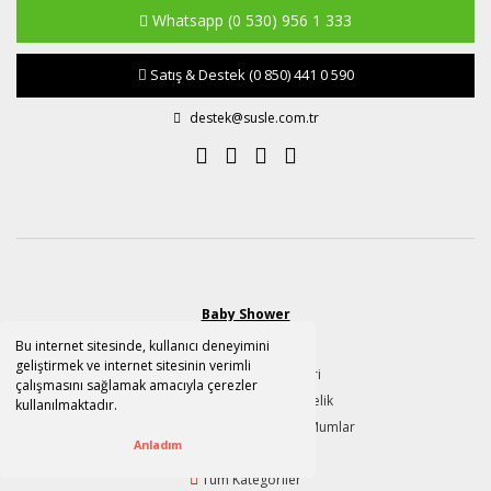
Whatsapp
(0 530) 956 1 333
Satış & Destek
(0 850) 441 0 590
destek@susle.com.tr
Baby Shower
Bu internet sitesinde, kullanıcı deneyimini
Baby Shower Parti
geliştirmek ve internet sitesinin verimli
Hoşgeldin Bebek Süsleri
çalışmasını sağlamak amacıyla çerezler
Yeni Doğan Bebek Hediyelik
kullanılmaktadır.
Hoşgeldin Bebek SüSleri ve Mumlar
Anladım
Mevlid Hediyelik
Tüm Kategoriler