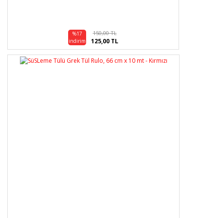
150,00 TL
%17
125,00 TL
indirim