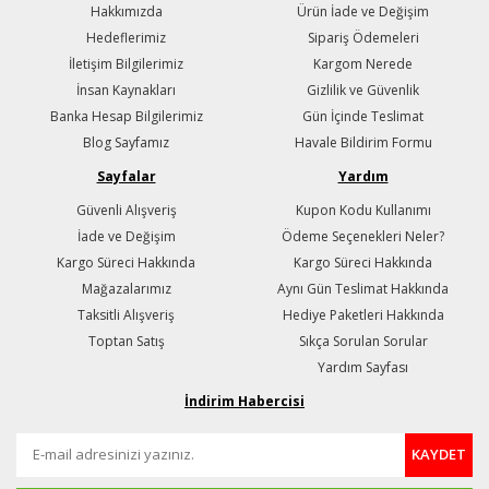
Hakkımızda
Ürün İade ve Değişim
Hedeflerimiz
Sipariş Ödemeleri
İletişim Bilgilerimiz
Kargom Nerede
İnsan Kaynakları
Gizlilik ve Güvenlik
Banka Hesap Bilgilerimiz
Gün İçinde Teslimat
Blog Sayfamız
Havale Bildirim Formu
Sayfalar
Yardım
Güvenli Alışveriş
Kupon Kodu Kullanımı
İade ve Değişim
Ödeme Seçenekleri Neler?
Kargo Süreci Hakkında
Kargo Süreci Hakkında
Mağazalarımız
Aynı Gün Teslimat Hakkında
Taksitli Alışveriş
Hediye Paketleri Hakkında
Toptan Satış
Sıkça Sorulan Sorular
Yardım Sayfası
İndirim Habercisi
KAYDET