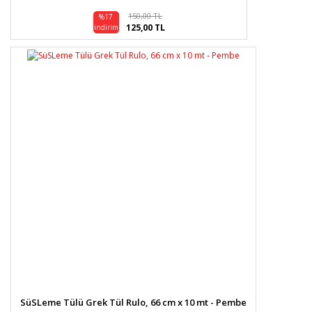
150,00 TL
%17
125,00 TL
indirim
SüSLeme Tülü Grek Tül Rulo, 66 cm x 10 mt - Pembe