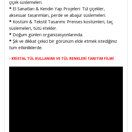
çiçek süslemeleri.
*
El Sanatları & Kendin Yap Projeleri: Tül çiçekler,
aksesuar tasarımları, perde ve abajur süslemeleri.
*
Kostüm & Tekstil Tasarımı: Prenses kostümleri, taç
süslemeleri, tütü etekler.
*
Doğum günleri organizasyonlarında.
*
Şık ve dikkat çekici bir görünüm elde etmek istediğiniz
tüm etkinliklerde.
- KRİSTAL TÜL KULLANIMI VE TÜL RENKLERİ TANITIM FİLMİ