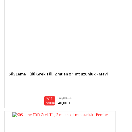
SüSLeme Tülü Grek Tül, 2 mt en x 1 mt uzunluk - Mavi
45,00 TL
%11
40,00 TL
indirim