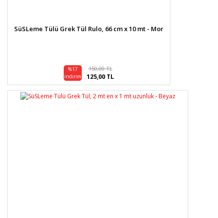
SüSLeme Tülü Grek Tül Rulo, 66 cm x 10 mt - Mor
150,00 TL
%17
125,00 TL
indirim