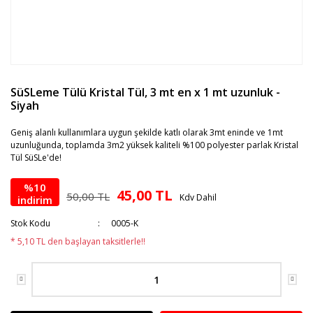
SüSLeme Tülü Kristal Tül, 3 mt en x 1 mt uzunluk -
Siyah
Geniş alanlı kullanımlara uygun şekilde katlı olarak 3mt eninde ve 1mt
uzunluğunda, toplamda 3m2 yüksek kaliteli %100 polyester parlak Kristal
Tül SüSLe'de!
%10
45,00 TL
50,00 TL
Kdv Dahil
indirim
Stok Kodu
0005-K
* 5,10 TL den başlayan taksitlerle!!