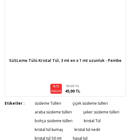
SüSLeme Tülü Kristal Tül, 3 mt en x 1 mt uzunluk - Pembe
50,00 TL
%10
45,00 TL
indirim
Etiketler :
süsleme Tülleri
çiçek süsleme tülleri
araba süsleme tülleri
şeker süsleme tülleri
bohça süsleme tülleri
kristal Tül
kristal tül kumaş
kristal tül nedir
kristal tül 50 mt
hayal tül