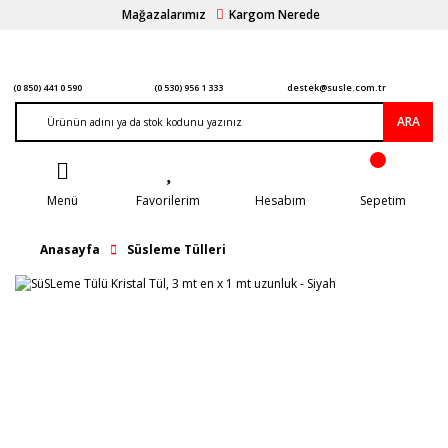
Mağazalarımız
Kargom Nerede
(0 850) 441 0 590
(0 530) 956 1 333
destek@susle.com.tr
ARA
Menü
Favorilerim
Hesabım
Sepetim
Anasayfa
Süsleme Tülleri