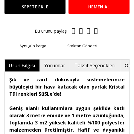
SEPETE EKLE
HEMEN AL
Bu ürünü paylaş
Aynı gün kargo
Stoktan Gönderi
Ürün Bilgisi
Yorumlar
Taksit Seçenekleri
Öner
Şık ve zarif dokusuyla süslemelerinize
büyüleyici bir hava katacak olan parlak Kristal
Tül renkleri SüSLe'de!
Geniş alanlı kullanımlara uygun şekilde katlı
olarak 3 metre eninde ve 1 metre uzunluğunda,
toplamda 3 m2 yüksek kaliteli %100 polyester
malzemeden üretilmiştir. Hafif ve dayanıklı