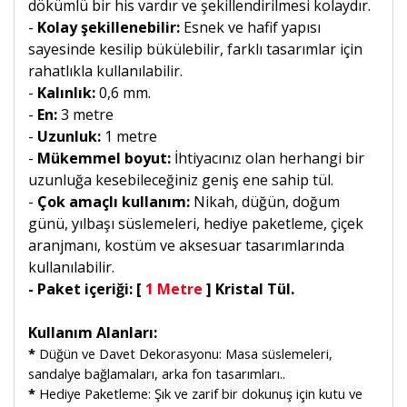
dökümlü bir his vardır ve şekillendirilmesi kolaydır.
-
Kolay şekillenebilir:
Esnek ve hafif yapısı
sayesinde kesilip bükülebilir, farklı tasarımlar için
rahatlıkla kullanılabilir.
-
Kalınlık:
0,6 mm.
-
En:
3 metre
-
Uzunluk:
1 metre
-
Mükemmel boyut:
İhtiyacınız olan herhangi bir
uzunluğa kesebileceğiniz geniş ene sahip tül.
-
Çok amaçlı kullanım:
Nikah, düğün, doğum
günü, yılbaşı süslemeleri, hediye paketleme, çiçek
aranjmanı, kostüm ve aksesuar tasarımlarında
kullanılabilir.
- Paket içeriği: [
1 Metre
] Kristal Tül.
Kullanım Alanları:
*
Düğün ve Davet Dekorasyonu: Masa süslemeleri,
sandalye bağlamaları, arka fon tasarımları..
*
Hediye Paketleme: Şık ve zarif bir dokunuş için kutu ve