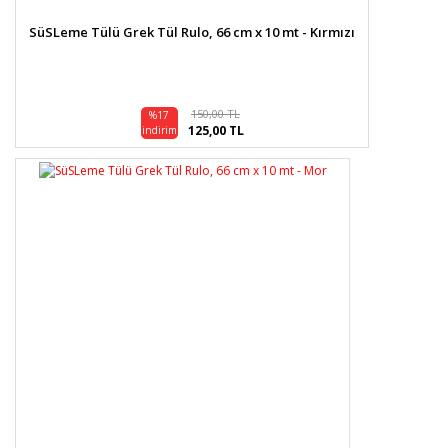
SüSLeme Tülü Grek Tül Rulo, 66 cm x 10 mt - Kırmızı
150,00 TL
%17
125,00 TL
indirim