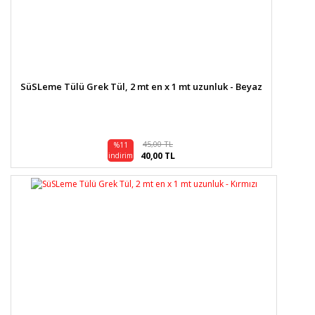
SüSLeme Tülü Grek Tül, 2 mt en x 1 mt uzunluk - Beyaz
45,00 TL
%11
40,00 TL
indirim