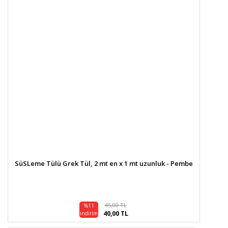
SüSLeme Tülü Grek Tül, 2 mt en x 1 mt uzunluk - Pembe
45,00 TL
%11
40,00 TL
indirim