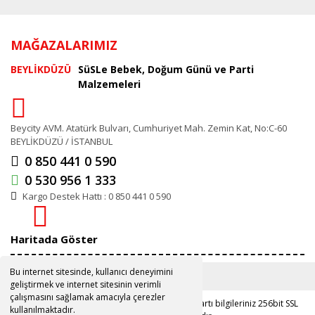
MAĞAZALARIMIZ
BEYLİKDÜZÜ
SüSLe Bebek, Doğum Günü ve Parti
Malzemeleri
Beycity AVM. Atatürk Bulvarı, Cumhuriyet Mah. Zemin Kat, No:C-60
BEYLİKDÜZÜ / İSTANBUL
0 850 441 0 590
0 530 956 1 333
Kargo Destek Hattı : 0 850 441 0 590
Haritada Göster
Bu internet sitesinde, kullanıcı deneyimini
geliştirmek ve internet sitesinin verimli
çalışmasını sağlamak amacıyla çerezler
Copyright 2019 ©
www.susle.com.tr
Kredi kartı bilgileriniz 256bit SSL
kullanılmaktadır.