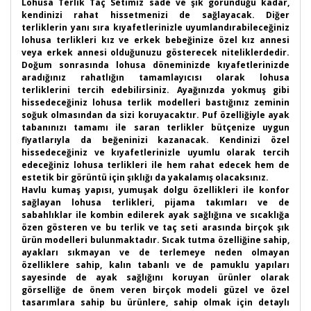
Lohusa Terlik Taç Setimiz sade ve şık göründüğü kadar,
kendinizi rahat hissetmenizi de sağlayacak. Diğer
terliklerin yanı sıra kıyafetlerinizle uyumlandırabileceğiniz
lohusa terlikleri kız ve erkek bebeğinize özel kız annesi
veya erkek annesi olduğunuzu gösterecek niteliklerdedir.
Doğum sonrasında lohusa döneminizde kıyafetlerinizde
aradığınız rahatlığın tamamlayıcısı olarak lohusa
terliklerini tercih edebilirsiniz. Ayağınızda yokmuş gibi
hissedeceğiniz lohusa terlik modelleri bastığınız zeminin
soğuk olmasından da sizi koruyacaktır. Puf özelliğiyle ayak
tabanınızı tamamı ile saran terlikler bütçenize uygun
fiyatlarıyla da beğeninizi kazanacak. Kendinizi özel
hissedeceğiniz ve kıyafetlerinizle uyumlu olarak tercih
edeceğiniz lohusa terlikleri ile hem rahat edecek hem de
estetik bir görüntü için şıklığı da yakalamış olacaksınız.
Havlu kumaş yapısı, yumuşak dolgu özellikleri ile konfor
sağlayan lohusa terlikleri, pijama takımları ve de
sabahlıklar ile kombin edilerek ayak sağlığına ve sıcaklığa
özen gösteren ve bu terlik ve taç seti arasında birçok şık
ürün modelleri bulunmaktadır. Sıcak tutma özelliğine sahip,
ayakları sıkmayan ve de terlemeye neden olmayan
özelliklere sahip, kalın tabanlı ve de pamuklu yapıları
sayesinde de ayak sağlığını koruyan ürünler olarak
görselliğe de önem veren birçok modeli güzel ve özel
tasarımlara sahip bu ürünlere, sahip olmak için detaylı