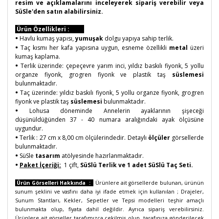
resim ve açıklamalarını inceleyerek sipariş verebilir veya
SüSle'den satın alabilirsiniz.
Ürün Özellikleri :
•
Havlu kumaş yapısı,
yumuşak
dolgu yapıya sahip terlik.
•
Taç kısmı her kafa yapısına uygun, esneme özellikli
metal
üzeri
kumaş kaplama.
•
Terlik üzerinde: çepeçevre yarım inci, yıldız baskılı fiyonk, 5 yollu
organze fiyonk, grogren fiyonk ve plastik taş
süslemesi
bulunmaktadır.
•
Taç üzerinde:
yıldız baskılı fiyonk, 5 yollu organze fiyonk, grogren
fiyonk ve plastik taş
süslemesi
bulunmaktadır.
•
Lohusa döneminde Annelerin ayaklarının şişeceği
düşünüldüğünden 37 - 40 numara
aralığındaki
ayak ölçüsüne
uygundur.
•
Terlik : 27 cm x 8,00 cm ölçülerindedir. Detaylı
ölçüler
görsellerde
bulunmaktadır.
•
SüSle
tasarım
atölyesinde hazırlanmaktadır.
•
Paket İçeriği:
1 çift,
SüSlü Terlik ve 1 adet SüSlü Taç Seti.
Ürün Görselleri Hakkında :
Ürünlere ait görsellerde bulunan, ürünün
sunum şeklini ve vasfını daha iyi ifade etmek için kullanılan ; Drajeler,
Sunum Stantları, Kekler, Sepetler ve Tepsi modelleri teşhir amaçlı
bulunmakta olup, fiyata dahil değildir. Ayrıca sipariş verebilirsiniz.
Ürünlere ait görseller tarafımızca çekilmiş olup, tarafınıza gönderilecek