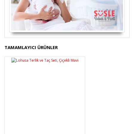
Bu ürünün fiyat bilgisi, resim, ürün açıklamalarında ve
TAMAMLAYICI ÜRÜNLER
diğer konularda yetersiz gördüğünüz noktaları öneri
Bu ürüne ilk yorumu siz yapın!
formunu kullanarak tarafımıza iletebilirsiniz.
Görüş ve önerileriniz için teşekkür ederiz.
Yorum Yaz
Ürün resmi kalitesiz, bozuk veya görüntülenemiyor.
Ürün açıklamasında eksik bilgiler bulunuyor.
Ürün bilgilerinde hatalar bulunuyor.
Ürün fiyatı diğer sitelerden daha pahalı.
Bu ürüne benzer farklı alternatifler olmalı.