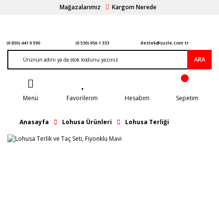
Mağazalarımız
Kargom Nerede
(0 850) 441 0 590
(0 530) 956 1 333
destek@susle.com.tr
ARA
Menü
Favorilerim
Hesabım
Sepetim
Anasayfa
Lohusa Ürünleri
Lohusa Terliği