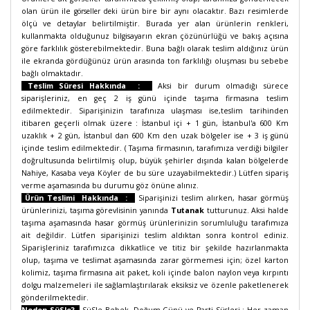
olan ürün ile
görseller deki
ürün bire bir aynı olacaktır. Bazı resimlerde
ölçü ve detaylar belirtilmiştir. Burada yer alan ürünlerin renkleri,
kullanmakta olduğunuz bilgisayarın ekran çözünürlüğü ve bakış açısına
göre farklılık gösterebilmektedir. Buna bağlı olarak teslim aldığınız ürün
ile ekranda gördüğünüz ürün arasında ton farklılığı oluşması bu sebebe
bağlı olmaktadır.
Teslim Süresi Hakkında :
Aksi bir durum olmadığı sürece
siparişleriniz, en geç 2 iş günü içinde taşıma firmasına teslim
edilmektedir. Siparişinizin tarafınıza ulaşması ise,teslim tarihinden
itibaren geçerli olmak üzere : İstanbul içi + 1 gün, İstanbul'a 600 Km
uzaklık + 2 gün, İstanbul dan 600 Km den uzak bölgeler ise + 3 iş günü
içinde teslim edilmektedir. ( Taşıma firmasının, tarafımıza verdiği bilgiler
doğrultusunda belirtilmiş olup, büyük şehirler dışında kalan bölgelerde
Nahiye, Kasaba veya Köyler de bu süre uzayabilmektedir.) Lütfen sipariş
verme aşamasında bu durumu göz önüne alınız.
Ürün Teslimi Hakkında :
Siparişinizi teslim alırken, hasar görmüş
ürünlerinizi, taşıma görevlisinin yanında
Tutanak
tutturunuz. Aksi halde
taşıma aşamasında hasar görmüş ürünlerinizin sorumluluğu tarafımıza
ait değildir. Lütfen siparişinizi teslim aldıktan sonra kontrol ediniz.
Siparişleriniz tarafımızca dikkatlice ve titiz bir şekilde hazırlanmakta
olup, taşıma ve teslimat aşamasında zarar görmemesi için; özel karton
kolimiz, taşıma firmasına ait paket, koli içinde balon naylon veya kırpıntı
dolgu malzemeleri ile sağlamlaştırılarak eksiksiz ve özenle paketlenerek
gönderilmektedir.