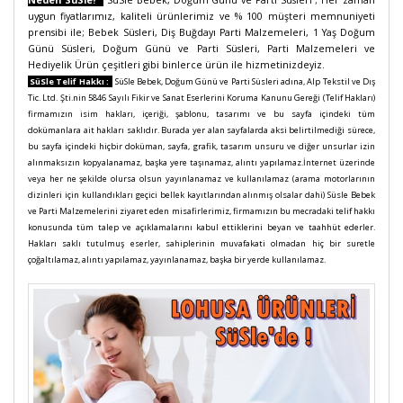
Neden SüSle?
SüSle Bebek, Doğum Günü ve Parti Süsleri ;
Her zaman
uygun fiyatlarımız, kaliteli ürünlerimiz ve % 100 müşteri memnuniyeti
prensibi ile; Bebek Süsleri, Diş Buğdayı Parti Malzemeleri, 1 Yaş Doğum
Günü Süsleri, Doğum Günü ve Parti Süsleri, Parti Malzemeleri ve
Hediyelik Ürün çeşitleri gibi binlerce ürün ile hizmetinizdeyiz.
SüSle Telif Hakkı :
SüSle Bebek, Doğum Günü ve Parti Süsleri adına, Alp Tekstil ve Dış
Tic. Ltd. Şti.nin 5846 Sayılı Fikir ve Sanat Eserlerini Koruma Kanunu Gereği (Telif Hakları)
firmamızın isim hakları, içeriği, şablonu, tasarımı ve bu sayfa içindeki tüm
dokümanlara ait hakları saklıdır. Burada yer alan sayfalarda aksi belirtilmediği sürece,
bu sayfa içindeki hiçbir doküman, sayfa, grafik, tasarım unsuru ve diğer unsurlar izin
alınmaksızın kopyalanamaz, başka yere taşınamaz, alıntı yapılamaz.İnternet üzerinde
veya her ne şekilde olursa olsun yayınlanamaz ve kullanılamaz (arama motorlarının
dizinleri için kullandıkları geçici bellek kayıtlarından alınmış olsalar dahi) Süsle Bebek
ve Parti Malzemelerini ziyaret eden misafirlerimiz, firmamızın bu mecradaki telif hakkı
konusunda tüm talep ve açıklamalarını kabul ettiklerini beyan ve taahhüt ederler.
Hakları saklı tutulmuş eserler, sahiplerinin muvafakati olmadan hiç bir suretle
çoğaltılamaz, alıntı yapılamaz, yayınlanamaz, başka bir yerde kullanılamaz.