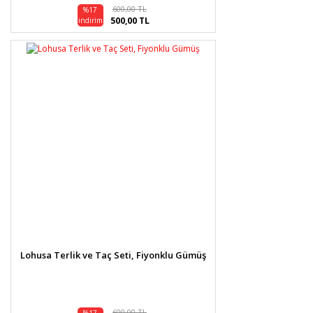
600,00 TL
%17
500,00 TL
indirim
Lohusa Terlik ve Taç Seti, Fiyonklu Gümüş
600,00 TL
%17