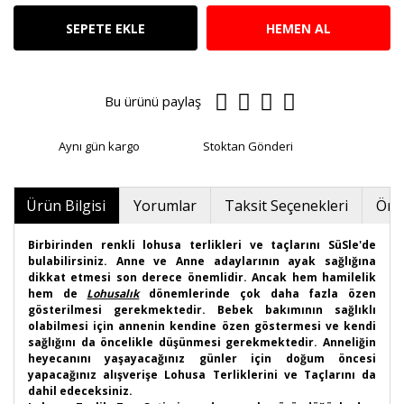
SEPETE EKLE
HEMEN AL
Bu ürünü paylaş
Aynı gün kargo
Stoktan Gönderi
Ürün Bilgisi
Yorumlar
Taksit Seçenekleri
Öner
Birbirinden renkli lohusa terlikleri ve taçlarını SüSle'de
bulabilirsiniz. Anne ve Anne adaylarının ayak sağlığına
dikkat etmesi son derece önemlidir. Ancak hem hamilelik
hem de
Lohusalık
dönemlerinde çok daha fazla özen
gösterilmesi gerekmektedir. Bebek bakımının sağlıklı
olabilmesi için annenin kendine özen göstermesi ve kendi
sağlığını da öncelikle düşünmesi gerekmektedir. Anneliğin
heyecanını yaşayacağınız günler için doğum öncesi
yapacağınız alışverişe Lohusa Terliklerini ve Taçlarını da
dahil edeceksiniz.