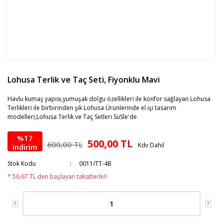
Lohusa Terlik ve Taç Seti, Fiyonklu Mavi
Havlu kumaş yapısı,yumuşak dolgu özellikleri ile konfor sağlayan Lohusa
Terlikleri ile birbirinden şık Lohusa Ürünlerinde el işi tasarım
modelleri,Lohusa Terlik ve Taç Setleri SüSle'de
%17
500,00 TL
600,00 TL
Kdv Dahil
indirim
Stok Kodu
0011/TT-4B
* 56,67 TL den başlayan taksitlerle!!