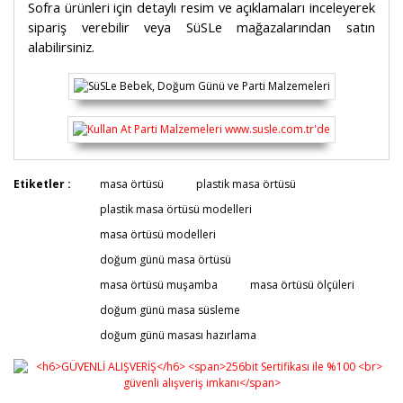
Sofra ürünleri için detaylı resim ve açıklamaları inceleyerek
sipariş verebilir veya SüSLe mağazalarından satın
alabilirsiniz.
Bu ürünün fiyat bilgisi, resim, ürün açıklamalarında ve
Etiketler :
masa örtüsü
plastik masa örtüsü
diğer konularda yetersiz gördüğünüz noktaları öneri
Bu ürüne ilk yorumu siz yapın!
plastik masa örtüsü modelleri
formunu kullanarak tarafımıza iletebilirsiniz.
Görüş ve önerileriniz için teşekkür ederiz.
masa örtüsü modelleri
doğum günü masa örtüsü
Yorum Yaz
Ürün resmi kalitesiz, bozuk veya görüntülenemiyor.
masa örtüsü muşamba
masa örtüsü ölçüleri
Ürün açıklamasında eksik bilgiler bulunuyor.
doğum günü masa süsleme
Ürün bilgilerinde hatalar bulunuyor.
doğum günü masası hazırlama
Ürün fiyatı diğer sitelerden daha pahalı.
Bu ürüne benzer farklı alternatifler olmalı.