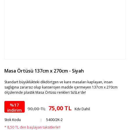
Masa Örtüsü 137cm x 270cm - Siyah
Standart büyüklükteki dikdörtgen ve kare masaları kaplayan, insan
sağlığına zararsız olup kanserojen madde içermeyen 137cm x 270cm
ölçülerinde plastik Masa Örtüsü renkleri SüSLe'de!
%17
75,00 TL
90,00 TL
Kdv Dahil
indirim
Stok Kodu
5400/2K-2
* 8,50 TL den başlayan taksitlerle!!