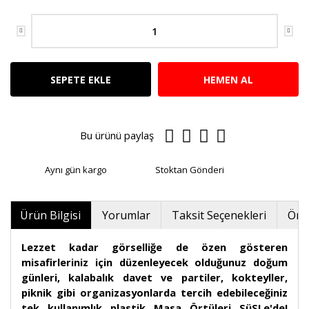
SEPETE EKLE
HEMEN AL
Bu ürünü paylaş
Aynı gün kargo
Stoktan Gönderi
Ürün Bilgisi
Yorumlar
Taksit Seçenekleri
Öner
Lezzet kadar görselliğe de özen gösteren
misafirleriniz için düzenleyecek olduğunuz doğum
günleri, kalabalık davet ve partiler, kokteyller,
piknik gibi organizasyonlarda tercih edebileceğiniz
tek kullanımlık plastik Masa Örtüleri SüSLe'de!