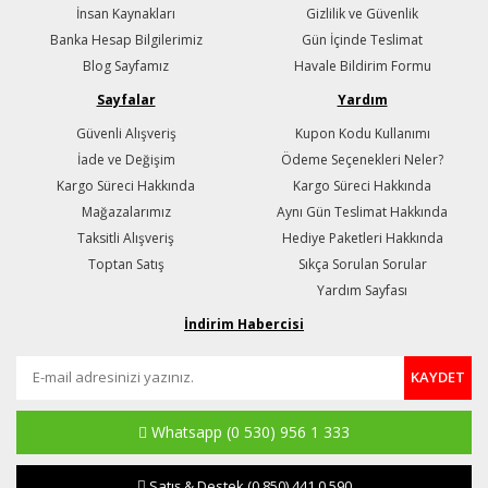
İnsan Kaynakları
Gizlilik ve Güvenlik
Banka Hesap Bilgilerimiz
Gün İçinde Teslimat
Blog Sayfamız
Havale Bildirim Formu
Sayfalar
Yardım
Güvenli Alışveriş
Kupon Kodu Kullanımı
İade ve Değişim
Ödeme Seçenekleri Neler?
Kargo Süreci Hakkında
Kargo Süreci Hakkında
Mağazalarımız
Aynı Gün Teslimat Hakkında
Taksitli Alışveriş
Hediye Paketleri Hakkında
Toptan Satış
Sıkça Sorulan Sorular
Yardım Sayfası
İndirim Habercisi
KAYDET
Whatsapp
(0 530) 956 1 333
Satış & Destek
(0 850) 441 0 590