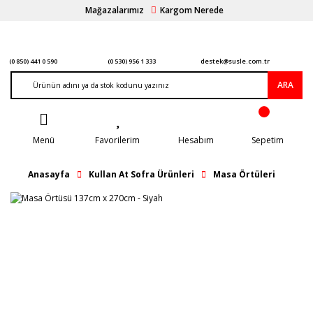
Mağazalarımız
Kargom Nerede
(0 850) 441 0 590
(0 530) 956 1 333
destek@susle.com.tr
ARA
Menü
Favorilerim
Hesabım
Sepetim
Anasayfa
Kullan At Sofra Ürünleri
Masa Örtüleri