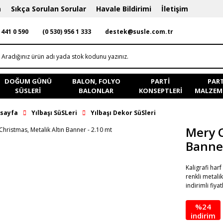
a
Sıkça Sorulan Sorular
Havale Bildirimi
İletişim
 441 0 590
(0 530) 956 1 333
destek@susle.com.tr
DOĞUM GÜNÜ
BALON, FOLYO
PARTI
PART
SÜSLERI
BALONLAR
KONSEPTLERI
MALZEME
sayfa
Yılbaşı SüSLeri
Yılbaşı Dekor SüSleri
Mery C
Banner
Kaligrafi har
renkli metali
indirimli fiya
%24
indirim