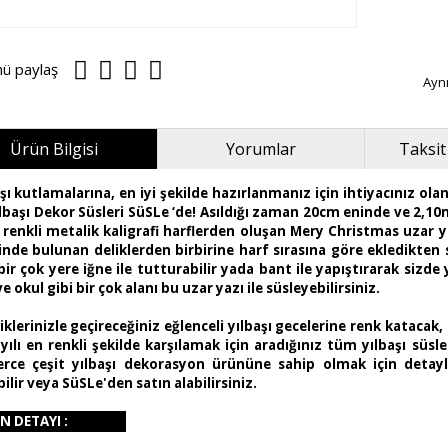
nü paylaş
Ayn
Ürün Bilgisi
Yorumlar
Taksit
aşı kutlamalarına, en iyi şekilde hazırlanmanız için ihtiyacınız o
Yılbaşı Dekor Süsleri SüSLe ‘de! Asıldığı zaman 20cm eninde ve 2,10
 renkli metalik kaligrafi harflerden oluşan Mery Christmas uzar yaz
inde bulunan deliklerden birbirine harf sırasına göre ekledikten
bir çok yere iğne ile tutturabilir yada bant ile yapıştırarak sizde 
ve okul gibi bir çok alanı bu uzar yazı ile süsleyebilirsiniz.
klerinizle geçireceğiniz eğlenceli yılbaşı gecelerine renk katacak, e
yılı en renkli şekilde karşılamak için aradığınız tüm yılbaşı süsler
erce çeşit yılbaşı dekorasyon ürününe sahip olmak için detaylı
ilir veya SüSLe'den satın alabilirsiniz.
N DETAYI :