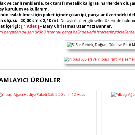
lak ve canlı renklerde, tek tarafı metalik kaligrafi harflerden oluş
lay kurulum ve kullanım.
nün asılabilmesi için paket içinde çıkan ipi, parçalar üzerindeki del
n ölçüsü : 20,00 cm x 2,10 mt.
Detaylı ölçüler görseller üzerinde bulun
et içeriği :
[ 1 Adet ]
- Mery Christmas Uzar Yazı Banner.
rı parçadan oluşan ürünü ister tek parça halinde yada isterseniz görsellerdeki 
ürünün fiyat bilgisi, resim, ürün açıklamalarında ve diğer konularda yete
AMLAYICI ÜRÜNLER
lanarak tarafımıza iletebilirsiniz.
Bu ürüne ilk yorumu siz yapı
üş ve önerileriniz için teşekkür ederiz.
Ürün resmi kalitesiz, bozuk veya görüntülenemiyor.
Yorum Yaz
Ürün açıklamasında eksik bilgiler bulunuyor.
Ürün bilgilerinde hatalar bulunuyor.
Ürün fiyatı diğer sitelerden daha pahalı.