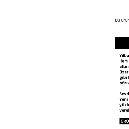
Bu ürü
Yılb
ile 
altın
üzer
gibi 
ofis 
Sevdi
Yeni 
yüzl
vereb
ÜRÜ