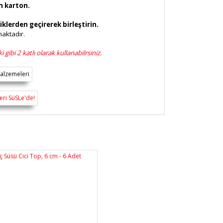
an karton.
iklerden geçirerek birleştirin.
maktadır.
gibi 2 katlı olarak kullanabilrsiniz.
rsiz gördüğünüz noktaları öneri formunu
n!