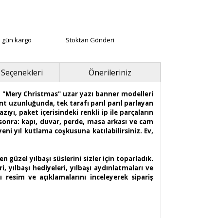
ı gün kargo
Stoktan Gönderi
 Seçenekleri
Önerileriniz
lan "Mery Christmas" uzar yazı banner modelleri
mt uzunluğunda, tek tarafı parıl parıl parlayan
ıyı, paket içerisindeki renkli ip ile parçaların
 sonra: kapı, duvar, perde, masa arkası ve cam
yeni yıl kutlama coşkusuna katılabilirsiniz. Ev,
n güzel yılbaşı süslerini sizler için toparladık.
i, yılbaşı hediyeleri, yılbaşı aydınlatmaları ve
 resim ve açıklamalarını inceleyerek sipariş