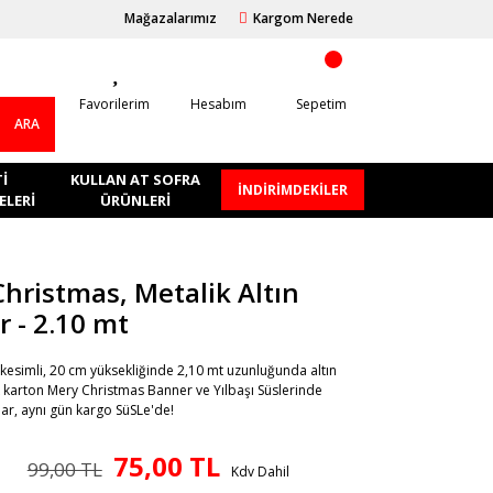
Mağazalarımız
Kargom Nerede
Favorilerim
Hesabım
Sepetim
ARA
I
KULLAN AT SOFRA
İNDİRİMDEKİLER
LERI
ÜRÜNLERI
hristmas, Metalik Altın
 - 2.10 mt
f kesimli, 20 cm yüksekliğinde 2,10 mt uzunluğunda altın
k karton Mery Christmas Banner ve Yılbaşı Süslerinde
tlar, aynı gün kargo SüSLe'de!
75,00 TL
99,00 TL
Kdv Dahil