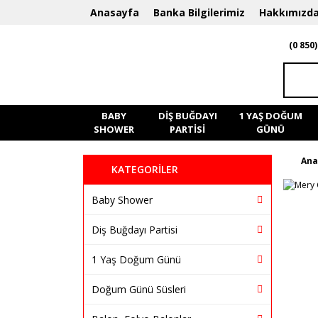
Anasayfa
Banka Bilgilerimiz
Hakkımızd
(0 850)
BABY
DIŞ BUĞDAYI
1 YAŞ DOĞUM
SHOWER
PARTISI
GÜNÜ
Ana
KATEGORİLER
Baby Shower
Diş Buğdayı Partisi
1 Yaş Doğum Günü
Doğum Günü Süsleri