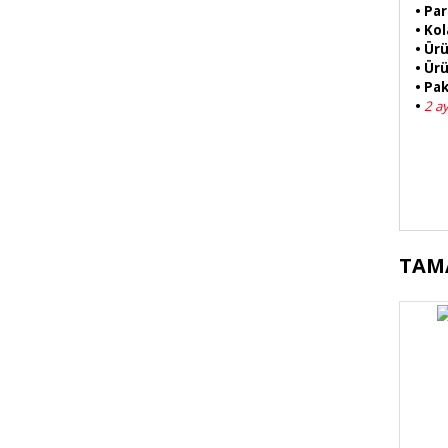
•
Par
• Ko
• Ürü
• Ürü
• Pak
•
2 ay
Bu 
TAM
kul
Gör