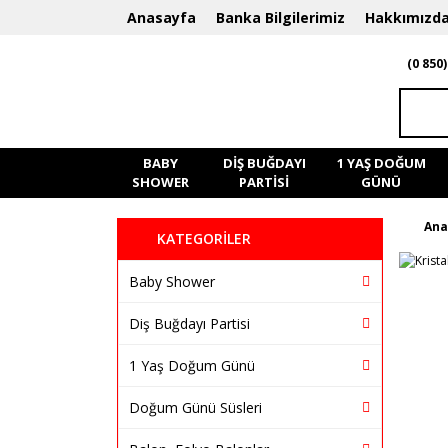
Anasayfa
Banka Bilgilerimiz
Hakkımızd
(0 850)
BABY
DIŞ BUĞDAYI
1 YAŞ DOĞUM
SHOWER
PARTISI
GÜNÜ
Ana
KATEGORİLER
Baby Shower
Diş Buğdayı Partisi
1 Yaş Doğum Günü
Doğum Günü Süsleri