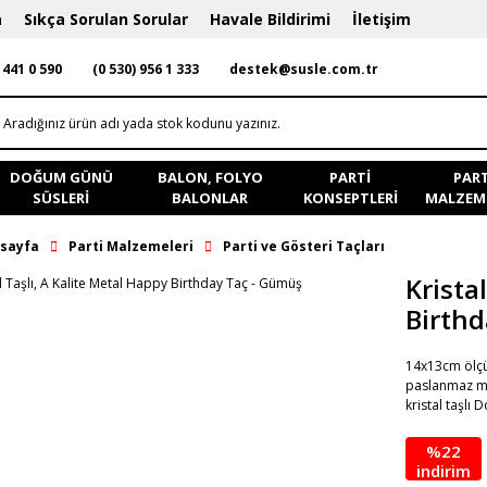
a
Sıkça Sorulan Sorular
Havale Bildirimi
İletişim
 441 0 590
(0 530) 956 1 333
destek@susle.com.tr
DOĞUM GÜNÜ
BALON, FOLYO
PARTI
PART
SÜSLERI
BALONLAR
KONSEPTLERI
MALZEME
sayfa
Parti Malzemeleri
Parti ve Gösteri Taçları
Krista
Birth
14x13cm ölçül
paslanmaz met
kristal taşlı
%22
indirim