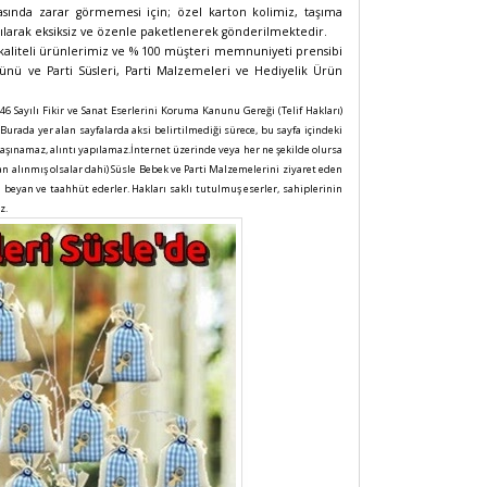
masında zarar görmemesi için; özel karton kolimiz, taşıma
ırılarak eksiksiz ve özenle paketlenerek gönderilmektedir.
kaliteli ürünlerimiz ve % 100 müşteri memnuniyeti prensibi
nü ve Parti Süsleri, Parti Malzemeleri ve Hediyelik Ürün
846 Sayılı Fikir ve Sanat Eserlerini Koruma Kanunu Gereği (Telif Hakları)
 Burada yer alan sayfalarda aksi belirtilmediği sürece, bu sayfa içindeki
aşınamaz, alıntı yapılamaz.İnternet üzerinde veya her ne şekilde olursa
an alınmış olsalar dahi) Süsle Bebek ve Parti Malzemelerini ziyaret eden
 beyan ve taahhüt ederler. Hakları saklı tutulmuş eserler, sahiplerinin
z.