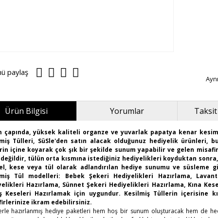
nü paylaş
Ayn
Ürün Bilgisi
Yorumlar
Taksit
m çapında, yüksek kaliteli organze ve yuvarlak papatya kenar kesiml
miş Tülleri, SüSle'den satın alacak olduğunuz hediyelik ürünleri, 
rin içine koyarak çok şık bir şekilde sunum yapabilir ve gelen misafi
değildir, tülün orta kısmına istediğiniz hediyelikleri koyduktan sonra,
el, kese veya tül olarak adlandırılan hediye sunumu ve süsleme g
lmiş Tül modelleri: Bebek Şekeri Hediyelikleri Hazırlama, Lavan
elikleri Hazırlama, Sünnet Şekeri Hediyelikleri Hazırlama, Kına Kes
ş Keseleri Hazırlamak için uygundur. Kesilmiş Tüllerin içerisine 
irlerinize ikram edebilirsiniz.
erle hazırlanmış hediye paketleri hem hoş bir sunum oluşturacak hem de hediy