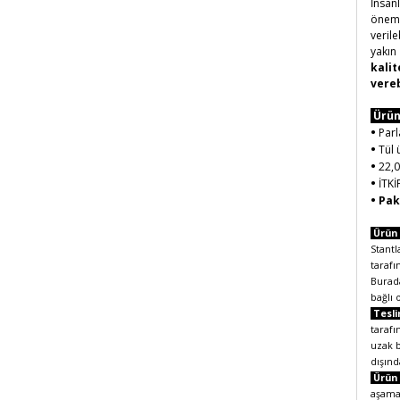
İnsan
önemli
verile
yakın
kalit
vereb
Ürün
•
Parl
•
Tül 
•
22,
•
İTKİ
•
Pak
Ürün 
Stantl
tarafı
Burada
bağlı 
Tesli
tarafı
uzak b
dışınd
Ürün 
aşamas