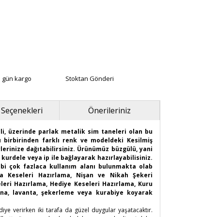
ı gün kargo
Stoktan Gönderi
 Seçenekleri
Önerileriniz
i, üzerinde parlak metalik sim taneleri olan bu
bu birbirinden farklı renk ve modeldeki Kesilmiş
rlerinize dağıtabilirsiniz. Ürünümüz büzgülü, yani
 kurdele veya ip ile bağlayarak hazırlayabilisiniz.
ibi çok fazlaca kullanım alanı bulunmakta olab
ta Keseleri Hazırlama, Nişan ve Nikah Şekeri
eleri Hazırlama, Hediye Keseleri Hazırlama, Kuru
kına, lavanta, şekerleme veya kurabiye koyarak
e verirken iki tarafa da güzel duygular yaşatacaktır.