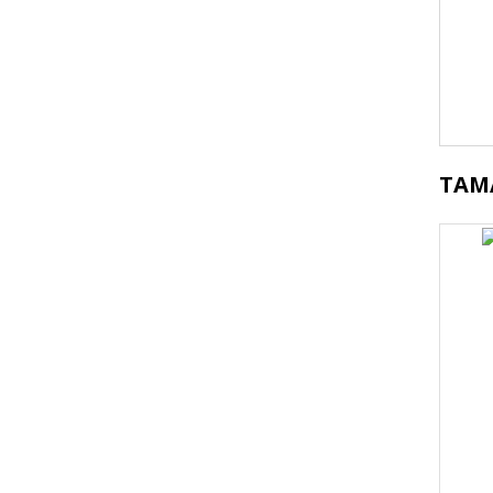
Bu 
TAM
kul
Gör