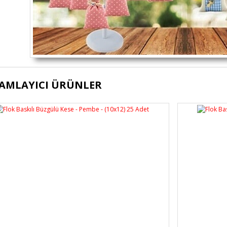
ürünün fiyat bilgisi, resim, ürün açıklamalarında ve diğer konularda yete
AMLAYICI ÜRÜNLER
lanarak tarafımıza iletebilirsiniz.
Bu ürüne ilk yorumu siz yapı
üş ve önerileriniz için teşekkür ederiz.
Ürün resmi kalitesiz, bozuk veya görüntülenemiyor.
Yorum Yaz
Ürün açıklamasında eksik bilgiler bulunuyor.
Ürün bilgilerinde hatalar bulunuyor.
Ürün fiyatı diğer sitelerden daha pahalı.
Bu ürüne benzer farklı alternatifler olmalı.