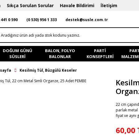
a
Sıkça Sorulan Sorular
Havale Bildirimi
İletişim
 441 0 590
(0 530) 956 1 333
destek@susle.com.tr
DOĞUM GÜNÜ
BALON, FOLYO
PARTI
PART
SÜSLERI
BALONLAR
KONSEPTLERI
MALZEME
sayfa
Kesilmiş Tül, Büzgülü Keseler
Kesilm
Organ
22 cm çapında
parlak metal 
fiyat ve aynı
60,00 