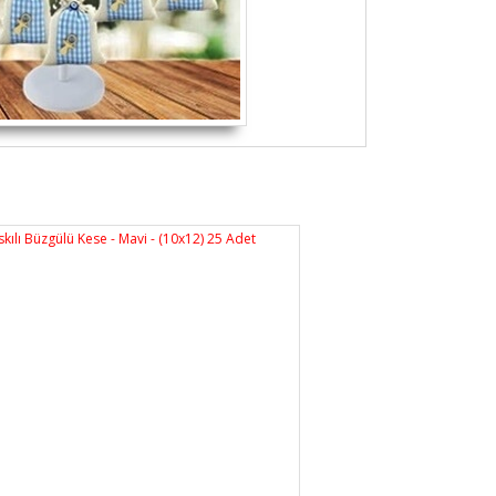
rsiz gördüğünüz noktaları öneri formunu
n!