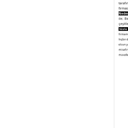
tarafı
firmas
Nede
ile; 
çeşitl
Süsle 
firmamı
hiçbir 
olsun y
misafir
muvafak