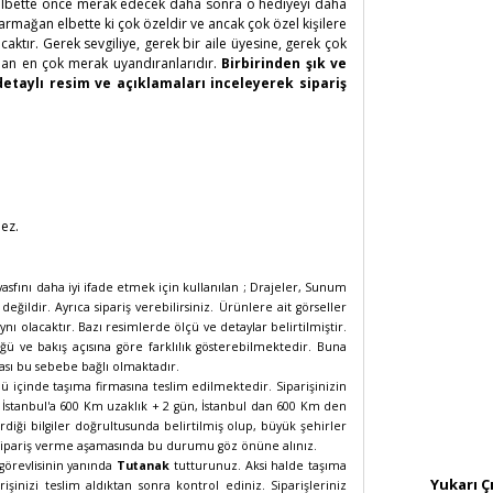
de elbette önce merak edecek daha sonra o hediyeyi daha
armağan elbette ki çok özeldir ve ancak çok özel kişilere
aktır. Gerek sevgiliye, gerek bir aile üyesine, gerek çok
man en çok merak uyandıranlarıdır.
Birbirinden şık ve
detaylı resim ve açıklamaları inceleyerek sipariş
ez.
sfını daha iyi ifade etmek için kullanılan ; Drajeler, Sunum
ğildir. Ayrıca sipariş verebilirsiniz. Ürünlere ait görseller
nı olacaktır. Bazı resimlerde ölçü ve detaylar belirtilmiştir.
ü ve bakış açısına göre farklılık gösterebilmektedir. Buna
ması bu sebebe bağlı olmaktadır.
ü içinde taşıma firmasına teslim edilmektedir. Siparişinizin
n, İstanbul'a 600 Km uzaklık + 2 gün, İstanbul dan 600 Km den
rdiği bilgiler doğrultusunda belirtilmiş olup, büyük şehirler
 sipariş verme aşamasında bu durumu göz önüne alınız.
 görevlisinin yanında
Tutanak
tutturunuz. Aksi halde taşıma
Yukarı Ç
şinizi teslim aldıktan sonra kontrol ediniz. Siparişleriniz