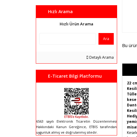
Hızlı Arama
Hızlı Ürün Arama
Ara
Bu ürü
Detaylı Arama
E-Ticaret Bilgi Platformu
22 c
Kesil
Tülle
kese 
Dant
Kesi
Hediy
yemi
6563 sayılı Elektronik Ticaretin Düzenlenmesi
misaf
Hakkındaki Kanun Gereğince, ETBİS tarafından
Kesel
uygunluk almış ve doğrulanmış sitedir.