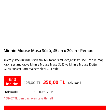
Minnie Mouse Masa Süsü, 45cm x 20cm - Pembe
45cm yüksekliğinde üst kısmı tek tarafı simli eva,alt kısmı ise üzeri kumaş
kaplı sert mukavva Minnie Mouse Masa SüSü ve Minnie Mouse Doğum
Günü Süsleri Parti Malzemeleri SüSLe'de!
%18
350,00 TL
425,00 TL
Kdv Dahil
indirim
Stok Kodu
0061-20-P
* 39,67 TL den başlayan taksitlerle!!