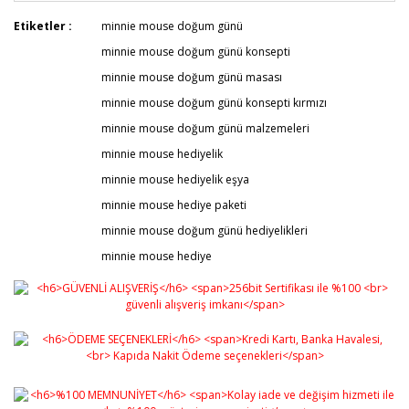
Bu ürünün fiyat bilgisi, resim, ürün açıklamalarında ve
Etiketler :
minnie mouse doğum günü
diğer konularda yetersiz gördüğünüz noktaları öneri
Bu ürüne ilk yorumu siz yapın!
minnie mouse doğum günü konsepti
formunu kullanarak tarafımıza iletebilirsiniz.
Görüş ve önerileriniz için teşekkür ederiz.
minnie mouse doğum günü masası
minnie mouse doğum günü konsepti kırmızı
Yorum Yaz
Ürün resmi kalitesiz, bozuk veya görüntülenemiyor.
minnie mouse doğum günü malzemeleri
Ürün açıklamasında eksik bilgiler bulunuyor.
minnie mouse hediyelik
Ürün bilgilerinde hatalar bulunuyor.
minnie mouse hediyelik eşya
Ürün fiyatı diğer sitelerden daha pahalı.
minnie mouse hediye paketi
Bu ürüne benzer farklı alternatifler olmalı.
minnie mouse doğum günü hediyelikleri
minnie mouse hediye
Gönder