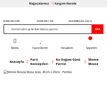
Mağazalarımız
Kargom Nerede
(0 850) 441 0 590
(0 530) 956 1 333
destek@susle.com.tr
ARA
Menü
Favorilerim
Hesabım
Sepetim
Parti
Kız Doğum Günü
Minnie
Anasayfa
Konseptleri
Partisi
Mouse