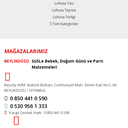
Lohusa Tacı
Lohusa Tepsisi
Lohusa Terliği
Tüm Kategoriler
MAĞAZALARIMIZ
BEYLİKDÜZÜ
SüSLe Bebek, Doğum Günü ve Parti
Malzemeleri
Beycity AVM. Atatürk Bulvarı, Cumhuriyet Mah. Zemin Kat, No:C-60
BEYLİKDÜZÜ / İSTANBUL
0 850 441 0 590
0 530 956 1 333
Kargo Destek Hattı : 0 850 441 0 590