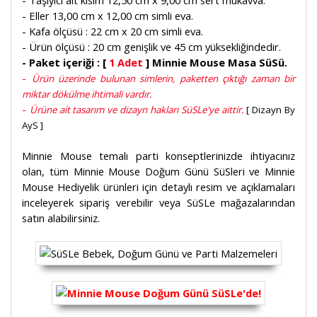
- Taşıyıcı alt kısım 12,50 cm x 9,00 cm sert mukavva.
- Eller 13,00 cm x 12,00 cm simli eva.
- Kafa ölçüsü : 22 cm x 20 cm simli eva.
- Ürün ölçüsü : 20 cm genişlik ve 45 cm yüksekliğindedir.
- Paket içeriği : [
1 Adet
] Minnie Mouse Masa SüSü.
-
Ürün üzerinde bulunan simlerin, paketten çıktığı zaman bir
miktar dökülme ihtimali vardır.
-
Ürüne ait tasarım ve dizayn hakları SüSLe'ye aittir.
[ Dizayn By
AyS ]
Minnie Mouse temalı parti konseptlerinizde ihtiyacınız
olan, tüm Minnie Mouse Doğum Günü SüSleri ve Minnie
Mouse Hediyelik ürünleri için detaylı resim ve açıklamaları
inceleyerek sipariş verebilir veya SüSLe mağazalarından
satın alabilirsiniz.