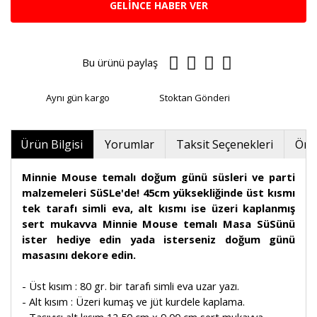
GELİNCE HABER VER
Bu ürünü paylaş
Aynı gün kargo
Stoktan Gönderi
Ürün Bilgisi
Yorumlar
Taksit Seçenekleri
Öner
Minnie Mouse temalı doğum günü süsleri ve parti
malzemeleri SüSLe'de! 45cm yüksekliğinde üst kısmı
tek tarafı simli eva, alt kısmı ise üzeri kaplanmış
sert mukavva Minnie Mouse temalı Masa SüSünü
ister hediye edin yada isterseniz doğum günü
masasını dekore edin.
- Üst kısım : 80 gr. bir tarafı simli eva uzar yazı.
- Alt kısım : Üzeri kumaş ve jüt kurdele kaplama.