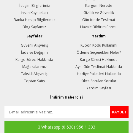
İletişim Bilgilerimiz
Kargom Nerede
İnsan Kaynakları
Gizlilik ve Güvenlik
Banka Hesap Bilgilerimiz
Gün İçinde Teslimat
Blog Sayfamız
Havale Bildirim Formu
Sayfalar
Yardım
Güvenli Alışveriş
Kupon Kodu Kullanımı
İade ve Değişim
Ödeme Seçenekleri Neler?
Kargo Süreci Hakkında
Kargo Süreci Hakkında
Mağazalarımız
Aynı Gün Teslimat Hakkında
Taksitli Alışveriş
Hediye Paketleri Hakkında
Toptan Satış
Sıkça Sorulan Sorular
Yardım Sayfası
İndirim Habercisi
KAYDET
Whatsapp
(0 530) 956 1 333