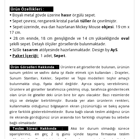
Ürün Özellikleri :
•
Boyalı metal gövde üzerine
hasır
örgülü sepet.
•
Sepet çevresi, rengarenk kristal parlak
tüller
ile çevrilmiştir.
•
Sepet üzerinde, eva dan hazırlanan Mickey Mouse
objesi
. 19 cm x
17 cm.
•
28 cm eninde, 18 cm genişliğinde ve 14 cm yüksekliğinde
oval
şekilli sepet. Detaylı ölçüler görsellerde bulunmaktadır.
•
SüSle
tasarım
atölyesinde hazırlanmaktadır. Design by
AyS
.
•
Paket İçeriği:
1 adet,
Sepet.
Ürün Görselleri Hakkında :
Ürünlere ait görsellerde bulunan, ürünün
sunum şeklini ve vasfını daha iyi ifade etmek için kullanılan ; Drajeler,
Sunum Stantları, Kekler, Sepetler ve Tepsi modelleri teşhir amaçlı
bulunmakta olup, fiyata dahil değildir. Ayrıca sipariş verebilirsiniz.
Ürünlere ait görseller tarafımızca çekilmiş olup, tarafınıza gönderilecek
olan ürün ile
görseller deki
ürün bire bir aynı olacaktır. Bazı resimlerde
ölçü ve detaylar belirtilmiştir. Burada yer alan ürünlerin renkleri,
kullanmakta olduğunuz bilgisayarın ekran çözünürlüğü ve bakış açısına
göre farklılık gösterebilmektedir. Buna bağlı olarak teslim aldığınız ürün
ile ekranda gördüğünüz ürün arasında ton farklılığı oluşması bu sebebe
bağlı olmaktadır.
Teslim Süresi Hakkında :
Aksi bir durum olmadığı sürece
siparişleriniz, en geç 2 iş günü içinde taşıma firmasına teslim