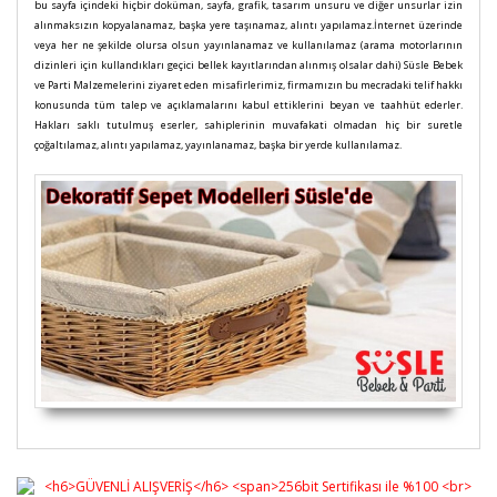
bu sayfa içindeki hiçbir doküman, sayfa, grafik, tasarım unsuru ve diğer unsurlar izin
alınmaksızın kopyalanamaz, başka yere taşınamaz, alıntı yapılamaz.İnternet üzerinde
veya her ne şekilde olursa olsun yayınlanamaz ve kullanılamaz (arama motorlarının
dizinleri için kullandıkları geçici bellek kayıtlarından alınmış olsalar dahi) Süsle Bebek
ve Parti Malzemelerini ziyaret eden misafirlerimiz, firmamızın bu mecradaki telif hakkı
konusunda tüm talep ve açıklamalarını kabul ettiklerini beyan ve taahhüt ederler.
Hakları saklı tutulmuş eserler, sahiplerinin muvafakati olmadan hiç bir suretle
çoğaltılamaz, alıntı yapılamaz, yayınlanamaz, başka bir yerde kullanılamaz.
Bu ürünün fiyat bilgisi, resim, ürün açıklamalarında ve
diğer konularda yetersiz gördüğünüz noktaları öneri