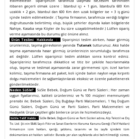
edilmektedir. Siparişinizin tarafınıza ulaşması ise,teslim tarihinden
itibaren geçerli olmak üzere : İstanbul içi + 1 gün, İstanbul'a 600 Km
uzaklık + 2 gün, İstanbul dan 600 Km den uzak bölgeler ise + 3 iş günü
içinde teslim edilmektedir. ( Taşıma firmasının, tarafımıza verdiği bilgiler
doğrultusunda belirtilmiş olup, büyük şehirler dışında kalan bölgelerde
Nahiye, Kasaba veya Köyler de bu süre uzayabilmektedir.) Lütfen sipariş
verme aşamasında bu durumu göz önüne alınız.
Ürün Teslimi Hakkında :
Siparişinizi teslim alırken, hasar görmüş
ürünlerinizi, taşıma görevlisinin yanında
Tutanak
tutturunuz. Aksi halde
taşıma aşamasında hasar görmüş ürünlerinizin sorumluluğu tarafımıza
ait değildir. Lütfen siparişinizi teslim aldıktan sonra kontrol ediniz.
Siparişleriniz tarafımızca dikkatlice ve titiz bir şekilde hazırlanmakta
olup, taşıma ve teslimat aşamasında zarar görmemesi için; özel karton
kolimiz, taşıma firmasına ait paket, koli içinde balon naylon veya kırpıntı
dolgu malzemeleri ile sağlamlaştırılarak eksiksiz ve özenle paketlenerek
gönderilmektedir.
Neden SüSle?
SüSle Bebek, Doğum Günü ve Parti Süsleri ;
Her zaman
uygun fiyatlarımız, kaliteli ürünlerimiz ve % 100 müşteri memnuniyeti
prensibi ile; Bebek Süsleri, Diş Buğdayı Parti Malzemeleri, 1 Yaş Doğum
Günü Süsleri, Doğum Günü ve Parti Süsleri, Parti Malzemeleri ve
Hediyelik Ürün çeşitleri gibi binlerce ürün ile hizmetinizdeyiz.
SüSle Telif Hakkı :
SüSle Bebek, Doğum Günü ve Parti Süsleri adına, Alp Tekstil ve Dış
Tic. Ltd. Şti.nin 5846 Sayılı Fikir ve Sanat Eserlerini Koruma Kanunu Gereği (Telif Hakları)
firmamızın isim hakları, içeriği, şablonu, tasarımı ve bu sayfa içindeki tüm
dokümanlara ait hakları saklıdır. Burada yer alan sayfalarda aksi belirtilmediği sürece,