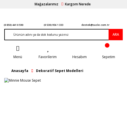
Mağazalarımız
Kargom Nerede
(0 850) 441 0 590
(0 530) 956 1 333
destek@susle.com.tr
ARA
Menü
Favorilerim
Hesabım
Sepetim
Anasayfa
Dekoratif Sepet Modelleri