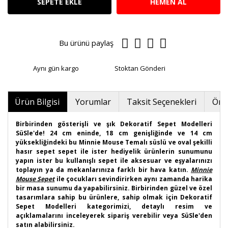
SEPETE EKLE
HEMEN AL
Bu ürünü paylaş
Aynı gün kargo
Stoktan Gönderi
Ürün Bilgisi
Yorumlar
Taksit Seçenekleri
Öner
Birbirinden gösterişli ve şık Dekoratif Sepet Modelleri
SüSle'de! 24 cm eninde, 18 cm genişliğinde ve 14 cm
yüksekliğindeki bu Minnie Mouse Temalı süslü ve oval şekilli
hasır sepet sepet ile ister hediyelik ürünlerin sunumunu
yapın ister bu kullanışlı sepet ile aksesuar ve eşyalarınızı
toplayın ya da mekanlarınıza farklı bir hava katın.
Minnie
Mouse Sepet
ile çocukları sevindirirken aynı zamanda harika
bir masa sunumu da yapabilirsiniz. Birbirinden güzel ve özel
tasarımlara sahip bu ürünlere, sahip olmak için Dekoratif
Sepet Modelleri kategorimizi, detaylı resim ve
açıklamalarını inceleyerek sipariş verebilir veya SüSle'den
satın alabilirsiniz.