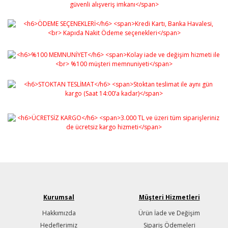
Bu ürüne ilk yorumu siz yapın!
formunu kullanarak tarafımıza iletebilirsiniz.
Görüş ve önerileriniz için teşekkür ederiz.
Yorum Yaz
Ürün resmi kalitesiz, bozuk veya görüntülenemiyor.
Ürün açıklamasında eksik bilgiler bulunuyor.
Ürün bilgilerinde hatalar bulunuyor.
Ürün fiyatı diğer sitelerden daha pahalı.
Bu ürüne benzer farklı alternatifler olmalı.
Gönder
Kurumsal
Müşteri Hizmetleri
Hakkımızda
Ürün İade ve Değişim
Hedeflerimiz
Sipariş Ödemeleri