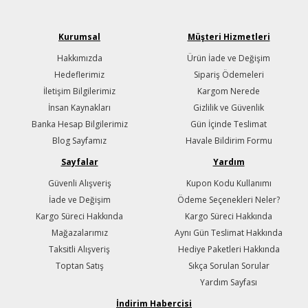
Kurumsal
Müşteri Hizmetleri
Hakkımızda
Ürün İade ve Değişim
Hedeflerimiz
Sipariş Ödemeleri
İletişim Bilgilerimiz
Kargom Nerede
İnsan Kaynakları
Gizlilik ve Güvenlik
Banka Hesap Bilgilerimiz
Gün İçinde Teslimat
Blog Sayfamız
Havale Bildirim Formu
Sayfalar
Yardım
Güvenli Alışveriş
Kupon Kodu Kullanımı
İade ve Değişim
Ödeme Seçenekleri Neler?
Kargo Süreci Hakkında
Kargo Süreci Hakkında
Mağazalarımız
Aynı Gün Teslimat Hakkında
Taksitli Alışveriş
Hediye Paketleri Hakkında
Toptan Satış
Sıkça Sorulan Sorular
Yardım Sayfası
İndirim Habercisi