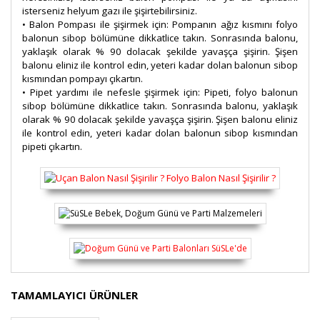
isterseniz helyum gazı ile şişirtebilirsiniz.
• Balon Pompası ile şişirmek için: Pompanın ağız kısmını folyo
balonun sibop bölümüne dikkatlice takın. Sonrasında balonu,
yaklaşık olarak % 90 dolacak şekilde yavaşça şişirin. Şişen
balonu eliniz ile kontrol edin, yeteri kadar dolan balonun sibop
kısmından pompayı çıkartın.
• Pipet yardımı ile nefesle şişirmek için: Pipeti, folyo balonun
sibop bölümüne dikkatlice takın. Sonrasında balonu, yaklaşık
olarak % 90 dolacak şekilde yavaşça şişirin. Şişen balonu eliniz
ile kontrol edin, yeteri kadar dolan balonun sibop kısmından
pipeti çıkartın.
Bu ürünün fiyat bilgisi, resim, ürün açıklamalarında ve
TAMAMLAYICI ÜRÜNLER
diğer konularda yetersiz gördüğünüz noktaları öneri
Bu ürüne ilk yorumu siz yapın!
formunu kullanarak tarafımıza iletebilirsiniz.