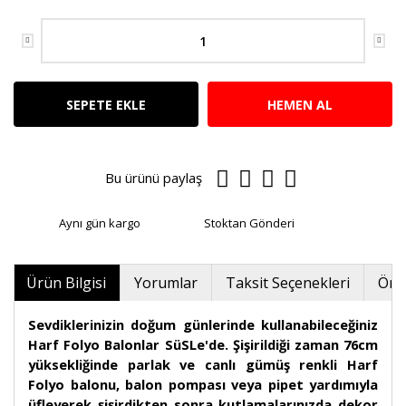
SEPETE EKLE
HEMEN AL
Bu ürünü paylaş
Aynı gün kargo
Stoktan Gönderi
Ürün Bilgisi
Yorumlar
Taksit Seçenekleri
Öner
Sevdiklerinizin doğum günlerinde kullanabileceğiniz
Harf Folyo Balonlar SüSLe'de. Şişirildiği zaman 76cm
yüksekliğinde parlak ve canlı gümüş renkli Harf
Folyo balonu, balon pompası veya pipet yardımıyla
üfleyerek şişirdikten sonra kutlamalarınızda dekor