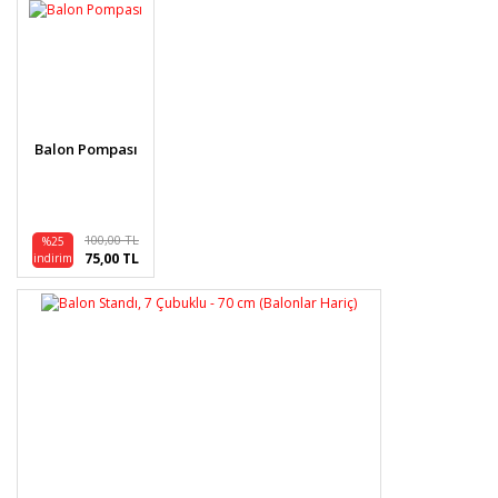
Görüş ve önerileriniz için teşekkür ederiz.
Yorum Yaz
Ürün resmi kalitesiz, bozuk veya görüntülenemiyor.
Ürün açıklamasında eksik bilgiler bulunuyor.
Ürün bilgilerinde hatalar bulunuyor.
Balon Pompası
Ürün fiyatı diğer sitelerden daha pahalı.
Bu ürüne benzer farklı alternatifler olmalı.
100,00 TL
%25
75,00 TL
indirim
Gönder