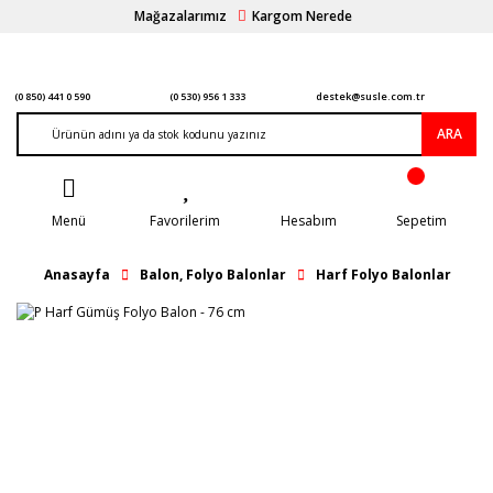
Mağazalarımız
Kargom Nerede
(0 850) 441 0 590
(0 530) 956 1 333
destek@susle.com.tr
ARA
Menü
Favorilerim
Hesabım
Sepetim
Anasayfa
Balon, Folyo Balonlar
Harf Folyo Balonlar