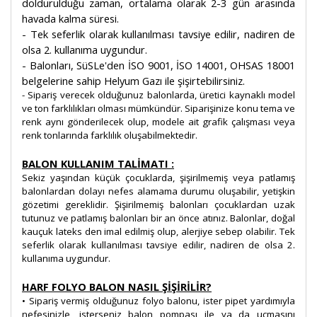
doldurulduğu zaman, ortalama olarak 2-3 gün arasında
havada kalma süresi.
- Tek seferlik olarak kullanılması tavsiye edilir, nadiren de
olsa 2. kullanıma uygundur.
- Balonları, SüSLe'den İSO 9001, İSO 14001, OHSAS 18001
belgelerine sahip Helyum Gazı ile şişirtebilirsiniz.
- Sipariş verecek olduğunuz balonlarda, üretici kaynaklı model
ve ton farklılıkları olması mümkündür. Siparişinize konu tema ve
renk aynı gönderilecek olup, modele ait grafik çalışması veya
renk tonlarında farklılık oluşabilmektedir.
BALON KULLANIM TALİMATI :
Sekiz yaşından küçük çocuklarda, şişirilmemiş veya patlamış
balonlardan dolayı nefes alamama durumu oluşabilir, yetişkin
gözetimi gereklidir. Şişirilmemiş balonları çocuklardan uzak
tutunuz ve patlamış balonları bir an önce atınız. Balonlar, doğal
kauçuk lateks den imal edilmiş olup, alerjiye sebep olabilir. Tek
seferlik olarak kullanılması tavsiye edilir, nadiren de olsa 2.
kullanıma uygundur.
HARF FOLYO BALON NASIL ŞİŞİRİLİR?
• Sipariş vermiş olduğunuz folyo balonu, ister pipet yardımıyla
nefesinizle, isterseniz balon pompası ile ya da uçmasını