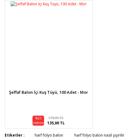
Şeffaf Balon İçi Kuş Tüyü, 100 Adet - Mor
175,00 TL
%23
135,00 TL
indirim
Etiketler :
harf folyo balon
harf folyo balon nasıl şişirilir