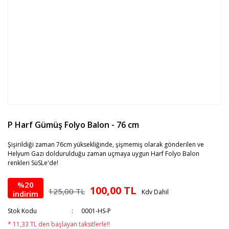
P Harf Gümüş Folyo Balon - 76 cm
Şişirildiği zaman 76cm yüksekliğinde, şişmemiş olarak gönderilen ve
Helyum Gazı doldurulduğu zaman uçmaya uygun Harf Folyo Balon
renkleri SüSLe'de!
%20
100,00 TL
125,00 TL
Kdv Dahil
indirim
Stok Kodu
0001-HS-P
* 11,33 TL den başlayan taksitlerle!!