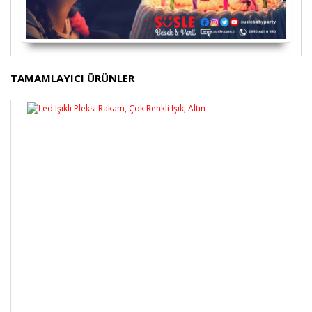
Bu ürünün fiyat bilgisi, resim, ürün açıklamalarında ve
TAMAMLAYICI ÜRÜNLER
diğer konularda yetersiz gördüğünüz noktaları öneri
Bu ürüne ilk yorumu siz yapın!
formunu kullanarak tarafımıza iletebilirsiniz.
Görüş ve önerileriniz için teşekkür ederiz.
Yorum Yaz
Ürün resmi kalitesiz, bozuk veya görüntülenemiyor.
Ürün açıklamasında eksik bilgiler bulunuyor.
Ürün bilgilerinde hatalar bulunuyor.
Ürün fiyatı diğer sitelerden daha pahalı.
Bu ürüne benzer farklı alternatifler olmalı.