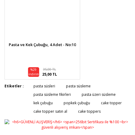
Pasta ve Kek Çubuğu, 4 Adet - No:10
35,00 TL
%29
25,00 TL
indirim
Etiketler :
pasta süsleri
pasta süsleme
pasta süsleme fikirleri
pasta üzeri süsleme
kek çubuğu
popkek çubuğu
cake topper
cake topper satın al
cake toppers