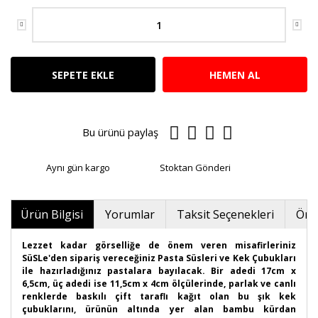
SEPETE EKLE
HEMEN AL
Bu ürünü paylaş
Aynı gün kargo
Stoktan Gönderi
Ürün Bilgisi
Yorumlar
Taksit Seçenekleri
Öner
Lezzet kadar görselliğe de önem veren misafirleriniz
SüSLe'den sipariş vereceğiniz Pasta Süsleri ve Kek Çubukları
ile hazırladığınız pastalara bayılacak. Bir adedi 17cm x
6,5cm, üç adedi ise 11,5cm x 4cm ölçülerinde, parlak ve canlı
renklerde baskılı çift taraflı kağıt olan bu şık kek
çubuklarını, ürünün altında yer alan bambu kürdan