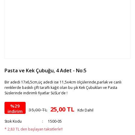
Pasta ve Kek Çubuğu, 4 Adet - No:5
Bir adedi 17x6,5cm,üç adedi ise 11,5x4cm ölçülerinde,parlak ve canlı
renklerde baskılı çift taraflı kağıt olan bu şık Kek Çubukları ve Pasta
Süslerinde indirimli fiyatlar SüSLe'de !
%29
25,00 TL
35,00 TL
Kdv Dahil
indirim
Stok Kodu
1500-05
* 2,83 TL den başlayan taksitlerle!!