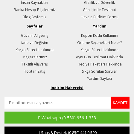
İnsan Kaynakları
Gizlilik ve Güvenlik
Banka Hesap Bilgilerimiz
Gün İçinde Teslimat
Blog Sayfamız
Havale Bildirim Formu
Sayfalar
Yardım
Güvenli Alışveriş
Kupon Kodu Kullanımı
İade ve Değişim
Ödeme Seçenekleri Neler?
Kargo Süreci Hakkında
Kargo Süreci Hakkında
Mağazalarımız
Aynı Gün Teslimat Hakkında
Taksitli Alışveriş
Hediye Paketleri Hakkında
Toptan Satış
Sıkça Sorulan Sorular
Yardım Sayfası
İndirim Habercisi
KAYDET
Whatsapp
(0 530) 956 1 333
Satış & Destek
(0 850) 441 0 590