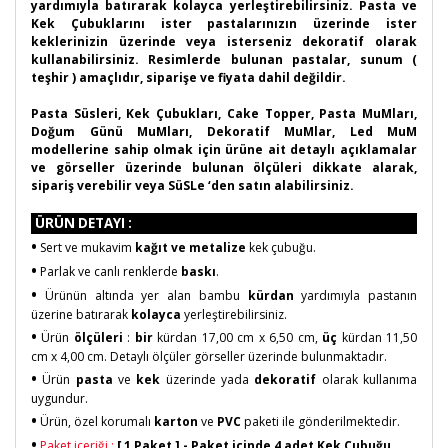
yardımıyla batırarak kolayca yerleştirebilirsiniz. Pasta ve
Kek Çubuklarını ister pastalarınızın üzerinde ister
keklerinizin üzerinde veya isterseniz dekoratif olarak
kullanabilirsiniz. Resimlerde bulunan pastalar, sunum (
teşhir ) amaçlıdır, siparişe ve fiyata dahil değildir.
Pasta Süsleri, Kek Çubukları, Cake Topper, Pasta MuMları,
Doğum Günü MuMları, Dekoratif MuMlar, Led MuM
modellerine sahip olmak için ürüne ait detaylı açıklamalar
ve görseller üzerinde bulunan ölçüleri dikkate alarak,
sipariş verebilir veya SüSLe ‘den satın alabilirsiniz.
ÜRÜN DETAYI :
•
Sert ve mukavim
kağıt ve metalize
kek çubuğu.
•
Parlak ve canlı renklerde
baskı
.
•
Ürünün altında yer alan bambu
kürdan
yardımıyla pastanın
üzerine batırarak
kolayca
yerleştirebilirsiniz.
•
Ürün
ölçüleri
:
bir
kürdan 17,00 cm x 6,50 cm,
üç
kürdan 11,50
cm x 4,00 cm. Detaylı ölçüler görseller üzerinde bulunmaktadır.
•
Ürün
pasta
ve
kek
üzerinde yada
dekoratif
olarak kullanıma
uygundur.
•
Ürün, özel korumalı
karton
ve
PVC
paketi ile gönderilmektedir.
•
Paket içeriği :
[
1 Paket ]
-
Paket içinde 4 adet Kek Çubuğu.