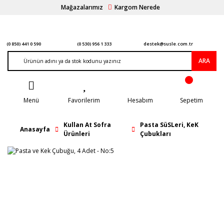
Mağazalarımız
Kargom Nerede
(0 850) 441 0 590
(0 530) 956 1 333
destek@susle.com.tr
ARA
Menü
Favorilerim
Hesabım
Sepetim
Kullan At Sofra
Pasta SüSLeri, KeK
Anasayfa
Ürünleri
Çubukları