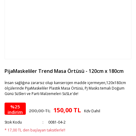
PijaMaskeliler Trend Masa Örtüsü - 120cm x 180cm
İnsan sağlığına zararsız olup kanserojen madde içermeyen,120x180cm
ölçülerinde PijaMaskeliler Plastik Masa Örtüsü, Pj Masks temalı Doğum
Günü SüSleri ve Parti Malzemeleri SüSLe'de!
%25
150,00 TL
200,00 TL
Kdv Dahil
indirim
Stok Kodu
0081-04-2
* 17,00 TL den başlayan taksitlerle!!