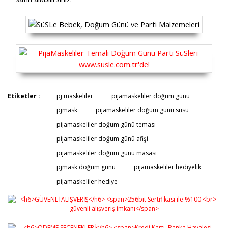
Bu ürünün fiyat bilgisi, resim, ürün açıklamalarında ve
Etiketler :
pj maskeliler
pijamaskeliler doğum günü
diğer konularda yetersiz gördüğünüz noktaları öneri
Bu ürüne ilk yorumu siz yapın!
pjmask
pijamaskeliler doğum günü süsü
formunu kullanarak tarafımıza iletebilirsiniz.
Görüş ve önerileriniz için teşekkür ederiz.
pijamaskeliler doğum günü teması
pijamaskeliler doğum günü afişi
Yorum Yaz
Ürün resmi kalitesiz, bozuk veya görüntülenemiyor.
pijamaskeliler doğum günü masası
Ürün açıklamasında eksik bilgiler bulunuyor.
pjmask doğum günü
pijamaskeliler hediyelik
Ürün bilgilerinde hatalar bulunuyor.
pijamaskeliler hediye
Ürün fiyatı diğer sitelerden daha pahalı.
Bu ürüne benzer farklı alternatifler olmalı.