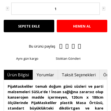
SEPETE EKLE
HEMEN AL
Bu ürünü paylaş
Aynı gün kargo
Stoktan Gönderi
Ürün Bilgisi
Yorumlar
Taksit Seçenekleri
Öner
PijaMaskeliler temalı doğum günü süsleri ve parti
malzemeleri SüSLe'de ! İnsan sağlığına zararsız olup
kanserojen madde içermeyen, 120cm x 180cm
ölçülerinde PijaMaskeliler plastik Masa Örtüsü,
standart büyüklükteki dikdörtgen ve kare