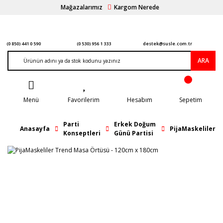
Mağazalarımız
Kargom Nerede
(0 850) 441 0 590
(0 530) 956 1 333
destek@susle.com.tr
ARA
Menü
Favorilerim
Hesabım
Sepetim
Parti
Erkek Doğum
Anasayfa
PijaMaskeliler
Konseptleri
Günü Partisi