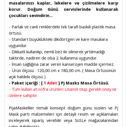
masalarınızı kaplar, lekelere ve çizilmelere karşı
korur. Doğum Günü servislerinde kullanarak
çocukları sevindirin...
- Parlak ve canlı renklerdeki tek tarafı baskılı plastik masa
örtüsü.
- Standart büyüklükteki dikdörtgen ve kare masalara
uygundur.
- Dikkatli kullanılıp, nemli bez ile silinerek yırtılmadığı
taktirde, nadiren de olsa 2. kullanıma uygundur.
- İnsan sağlığına zarar veren kanserojen madde içermez.
- Ürün ölçüsü : 120,00 cm x 180,00 cm. ( Masa Örtüsünün
açık haldeki ölçüsü )
- Paket içeriği : [
1 Adet
] Pj Masks Masa Örtüsü.
- Tüm kullan at sofra ürünleri Lisanslı olup gerekli onay ve
izinlere sahiptir.
PijaMaskeliler temalı konsept doğum günü süsleri ve Pj
Mask parti malzemeleri için detaylı resim ve açıklamaları
inceleyerek sipariş verebilir veya SüSLe mağazalarından
satın alabilirsiniz.