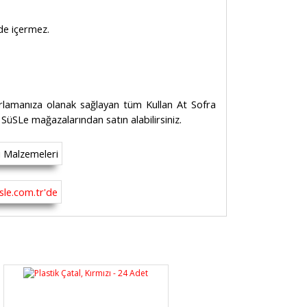
de içermez.
ırlamanıza olanak sağlayan tüm Kullan At Sofra
a SüSLe mağazalarından satın alabilirsiniz.
rsiz gördüğünüz noktaları öneri formunu
n!