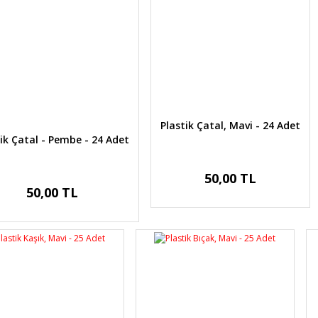
Ürün açıklamasında eksik bilgiler bulunuyor.
Ürün bilgilerinde hatalar bulunuyor.
Ürün fiyatı diğer sitelerden daha pahalı.
Bu ürüne benzer farklı alternatifler olmalı.
Plastik Çatal, Mavi - 24 Adet
ik Çatal - Pembe - 24 Adet
Gönder
50,00 TL
50,00 TL