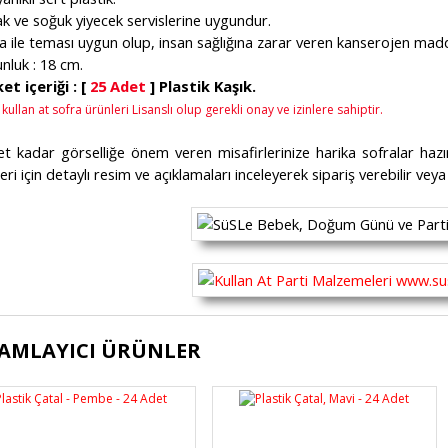
ak ve soğuk yiyecek servislerine uygundur.
a ile teması uygun olup, insan sağlığına zarar veren kanserojen mad
nluk : 18 cm.
et içeriği : [
25 Adet
] Plastik Kaşık.
kullan at sofra ürünleri Lisanslı olup gerekli onay ve izinlere sahiptir.
et kadar görselliğe önem veren misafirlerinize harika sofralar haz
eri için detaylı resim ve açıklamaları inceleyerek sipariş verebilir vey
ürünün fiyat bilgisi, resim, ürün açıklamalarında ve diğer konularda yete
AMLAYICI ÜRÜNLER
lanarak tarafımıza iletebilirsiniz.
Bu ürüne ilk yorumu siz yapı
üş ve önerileriniz için teşekkür ederiz.
Ürün resmi kalitesiz, bozuk veya görüntülenemiyor.
Yorum Yaz