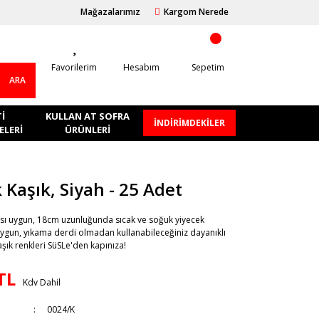
Mağazalarımız
Kargom Nerede
Favorilerim
Hesabım
Sepetim
ARA
I
KULLAN AT SOFRA
İNDİRİMDEKİLER
LERI
ÜRÜNLERI
k Kaşık, Siyah - 25 Adet
ası uygun, 18cm uzunluğunda sıcak ve soğuk yiyecek
uygun, yıkama derdi olmadan kullanabileceğiniz dayanıklı
aşık renkleri SüSLe'den kapınıza!
TL
Kdv Dahil
0024/K