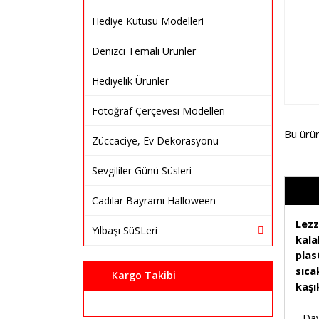
Hediye Kutusu Modelleri
Denizci Temalı Ürünler
Hediyelik Ürünler
Fotoğraf Çerçevesi Modelleri
Bu ürü
Züccaciye, Ev Dekorasyonu
Sevgililer Günü Süsleri
Cadılar Bayramı Halloween
Lezz
Yılbaşı SüSLeri
kala
plas
sıca
Kargo Takibi
kaşı
- Day