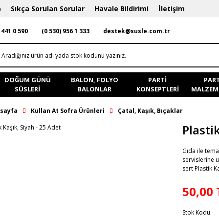
a
Sıkça Sorulan Sorular
Havale Bildirimi
İletişim
 441 0 590
(0 530) 956 1 333
destek@susle.com.tr
DOĞUM GÜNÜ
BALON, FOLYO
PARTI
PART
SÜSLERI
BALONLAR
KONSEPTLERI
MALZEME
sayfa
Kullan At Sofra Ürünleri
Çatal, Kaşık, Bıçaklar
Plasti
Gıda ile tem
servislerine 
sert Plastik K
50,00 
Stok Kodu