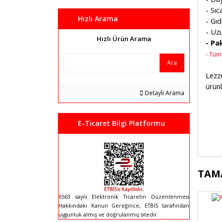
- Sıc
Hızlı Arama
- Gıd
- Uzu
Hızlı Ürün Arama
- Pak
- Tüm 
Ara
Lezz
ürünl
Detaylı Arama
E-Ticaret Bilgi Platformu
Bu 
TAM
kul
Gör
6563 sayılı Elektronik Ticaretin Düzenlenmesi
Hakkındaki Kanun Gereğince, ETBİS tarafından
uygunluk almış ve doğrulanmış sitedir.