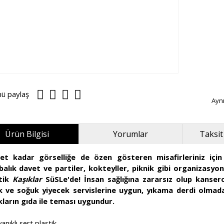
nü paylaş
Ayn
Ürün Bilgisi
Yorumlar
Taksit
et kadar görselliğe de özen gösteren misafirleriniz içi
balık davet ve partiler, kokteyller, piknik gibi organizasyon
tik
Kaşıklar
SüSLe'de! İnsan sağlığına zararsız olup kanse
k ve soğuk yiyecek servislerine uygun, yıkama derdi olmadan
kların gıda ile teması uygundur.
anıklı sert plastik.