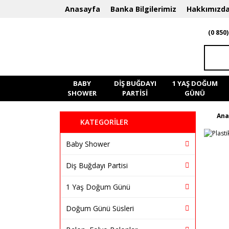
Anasayfa
Banka Bilgilerimiz
Hakkımızd
(0 850)
BABY
DIŞ BUĞDAYI
1 YAŞ DOĞUM
SHOWER
PARTISI
GÜNÜ
Ana
KATEGORİLER
Baby Shower
Diş Buğdayı Partisi
1 Yaş Doğum Günü
Doğum Günü Süsleri