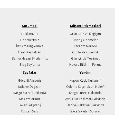
Kurumsal
Müşteri Hizmetleri
Hakkımızda
Ürün İade ve Değişim
Hedeflerimiz
Sipariş Ödemeleri
İletişim Bilgilerimiz
Kargom Nerede
İnsan Kaynakları
Gizlilik ve Güvenlik
Banka Hesap Bilgilerimiz
Gün İçinde Teslimat
Blog Sayfamız
Havale Bildirim Formu
Sayfalar
Yardım
Güvenli Alışveriş
Kupon Kodu Kullanımı
İade ve Değişim
Ödeme Seçenekleri Neler?
Kargo Süreci Hakkında
Kargo Süreci Hakkında
Mağazalarımız
Aynı Gün Teslimat Hakkında
Taksitli Alışveriş
Hediye Paketleri Hakkında
Toptan Satış
Sıkça Sorulan Sorular