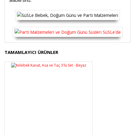
alabilirsiniz.
Bu ürünün fiyat bilgisi, resim, ürün açıklamalarında ve
TAMAMLAYICI ÜRÜNLER
diğer konularda yetersiz gördüğünüz noktaları öneri
Bu ürüne ilk yorumu siz yapın!
formunu kullanarak tarafımıza iletebilirsiniz.
Görüş ve önerileriniz için teşekkür ederiz.
Yorum Yaz
Ürün resmi kalitesiz, bozuk veya görüntülenemiyor.
Ürün açıklamasında eksik bilgiler bulunuyor.
Ürün bilgilerinde hatalar bulunuyor.
Ürün fiyatı diğer sitelerden daha pahalı.
Bu ürüne benzer farklı alternatifler olmalı.