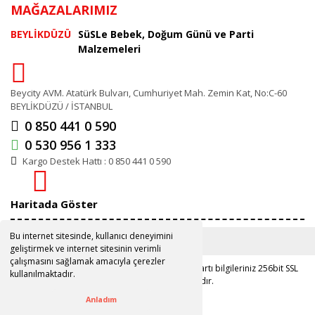
MAĞAZALARIMIZ
BEYLİKDÜZÜ
SüSLe Bebek, Doğum Günü ve Parti
Malzemeleri
Beycity AVM. Atatürk Bulvarı, Cumhuriyet Mah. Zemin Kat, No:C-60
BEYLİKDÜZÜ / İSTANBUL
0 850 441 0 590
0 530 956 1 333
Kargo Destek Hattı : 0 850 441 0 590
Haritada Göster
Bu internet sitesinde, kullanıcı deneyimini
geliştirmek ve internet sitesinin verimli
çalışmasını sağlamak amacıyla çerezler
Copyright 2019 ©
www.susle.com.tr
Kredi kartı bilgileriniz 256bit SSL
kullanılmaktadır.
sertifikası ile korunmaktadır.
Anladım