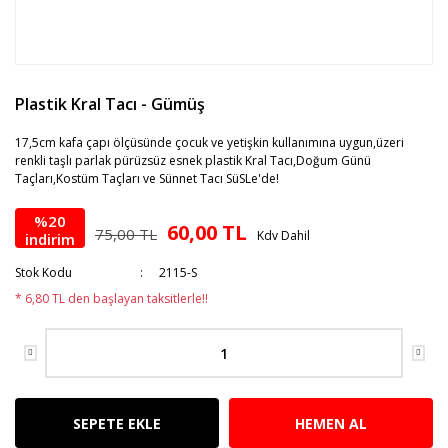
Plastik Kral Tacı - Gümüş
17,5cm kafa çapı ölçüsünde çocuk ve yetişkin kullanımına uygun,üzeri
renkli taşlı parlak pürüzsüz esnek plastik Kral Tacı,Doğum Günü
Taçları,Kostüm Taçları ve Sünnet Tacı SüSLe'de!
%20
60,00 TL
75,00 TL
Kdv Dahil
indirim
Stok Kodu
2115-S
* 6,80 TL den başlayan taksitlerle!!
SEPETE EKLE
HEMEN AL