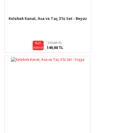
Kelebek Kanat, Asa ve Taç 3'lü Set - Beyaz
Gönder
175,00 TL
%20
140,00 TL
indirim