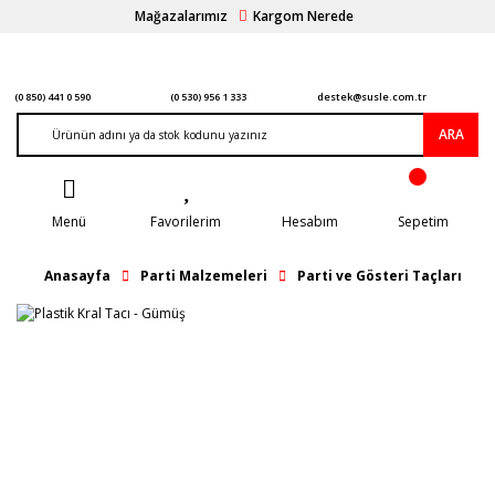
Mağazalarımız
Kargom Nerede
(0 850) 441 0 590
(0 530) 956 1 333
destek@susle.com.tr
ARA
Menü
Favorilerim
Hesabım
Sepetim
Anasayfa
Parti Malzemeleri
Parti ve Gösteri Taçları