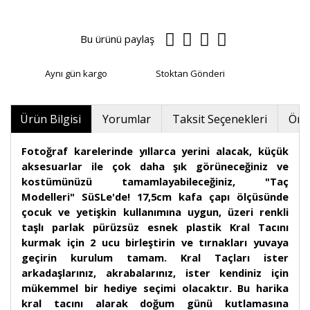
Bu ürünü paylaş
Aynı gün kargo
Stoktan Gönderi
Ürün Bilgisi
Yorumlar
Taksit Seçenekleri
Öner
Fotoğraf karelerinde yıllarca yerini alacak, küçük
aksesuarlar ile çok daha şık görüneceğiniz ve
kostümünüzü tamamlayabileceğiniz, "Taç
Modelleri" SüSLe'de! 17,5cm kafa çapı ölçüsünde
çocuk ve yetişkin kullanımına uygun, üzeri renkli
taşlı parlak pürüzsüz esnek plastik Kral Tacını
kurmak için 2 ucu birleştirin ve tırnakları yuvaya
geçirin kurulum tamam. Kral Taçları ister
arkadaşlarınız, akrabalarınız, ister kendiniz için
mükemmel bir hediye seçimi olacaktır. Bu harika
kral tacını alarak doğum günü kutlamasına