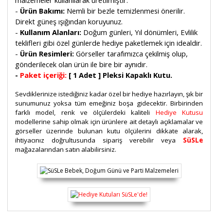
malzemeler kullanılarak üretilmiştir.
-
Ürün Bakımı:
Nemli bir bezle temizlenmesi önerilir.
Direkt güneş ışığından koruyunuz.
-
Kullanım Alanları:
Doğum günleri, Yıl dönümleri, Evlilik
teklifleri gibi özel günlerde hediye paketlemek için idealdir.
-
Ürün Resimleri:
Görseller tarafımızca çekilmiş olup,
gönderilecek olan ürün ile bire bir aynıdır.
-
Paket içeriği:
[
1 Adet
] Pleksi Kapaklı Kutu.
Sevdiklerinize istediğiniz kadar özel bir hediye hazırlayın, şık bir
sunumunuz yoksa tüm emeğiniz boşa gidecektir. Birbirinden
farklı model, renk ve ölçülerdeki kaliteli
Hediye Kutusu
modellerine sahip olmak için ürünlere ait detaylı açıklamalar ve
görseller üzerinde bulunan kutu ölçülerini dikkate alarak,
ihtiyacınız doğrultusunda sipariş verebilir veya
SüSLe
mağazalarından satın alabilirsiniz.