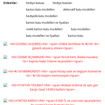
Bu ürünün fiyat bilgisi, resim, ürün açıklamalarında ve
Etiketler :
hediye kutusu
hediye kutuları
diğer konularda yetersiz gördüğünüz noktaları öneri
Bu ürüne ilk yorumu siz yapın!
karton kutu modelleri
dekoratif kutu modelleri
formunu kullanarak tarafımıza iletebilirsiniz.
Görüş ve önerileriniz için teşekkür ederiz.
hediyelik kutu modelleri
karton kutu modelleri ve fiyatları
Yorum Yaz
Ürün resmi kalitesiz, bozuk veya görüntülenemiyor.
renkli karton kutu modelleri
kutu modelleri
Ürün açıklamasında eksik bilgiler bulunuyor.
kutu modelleri ve fiyatları
karton Kutu
Ürün bilgilerinde hatalar bulunuyor.
Ürün fiyatı diğer sitelerden daha pahalı.
Bu ürüne benzer farklı alternatifler olmalı.
Gönder