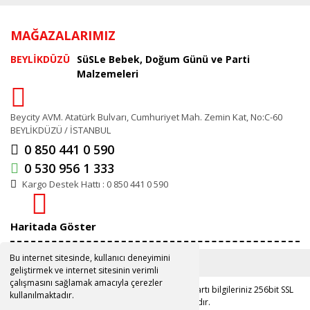
MAĞAZALARIMIZ
BEYLİKDÜZÜ
SüSLe Bebek, Doğum Günü ve Parti
Malzemeleri
Beycity AVM. Atatürk Bulvarı, Cumhuriyet Mah. Zemin Kat, No:C-60
BEYLİKDÜZÜ / İSTANBUL
0 850 441 0 590
0 530 956 1 333
Kargo Destek Hattı : 0 850 441 0 590
Haritada Göster
Bu internet sitesinde, kullanıcı deneyimini
geliştirmek ve internet sitesinin verimli
çalışmasını sağlamak amacıyla çerezler
Copyright 2019 ©
www.susle.com.tr
Kredi kartı bilgileriniz 256bit SSL
kullanılmaktadır.
sertifikası ile korunmaktadır.