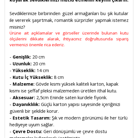
Sevdiklerinize birbirinden güzel armağanları bu şık kutular
ile vererek şaşırtmak, romantik sürprizler yapmak istemez
misiniz?
Ürüne ait açıklamalar ve görseller üzerinde bulunan kutu
ölçülerini dikkate alarak, ihtiyacınız doğrultusunda sipariş
vermenizi önemle rica ederiz.
-
Genişlik:
20 cm
-
Uzunluk:
20 cm
-
Yükseklik:
14 cm
-
Kutu İç Yükseklik:
8 cm
-
Malzeme:
Gövde kısmı yüksek kaliteli karton, kapak
kısmı ise şeffaf pleksi malzemeden üretilen ithal kutu.
-
Aksesuar:
2,5cm Eninde saten kurdele fiyonk.
-
Dayanıklılık:
Güçlü karton yapısı sayesinde içeriğinizi
güvenli bir şekilde korur.
-
Estetik Tasarım:
Şık ve modern görünümü ile her türlü
hediyeye uyum sağlar.
-
Çevre Dostu:
Geri dönüşümlü ve çevre dostu