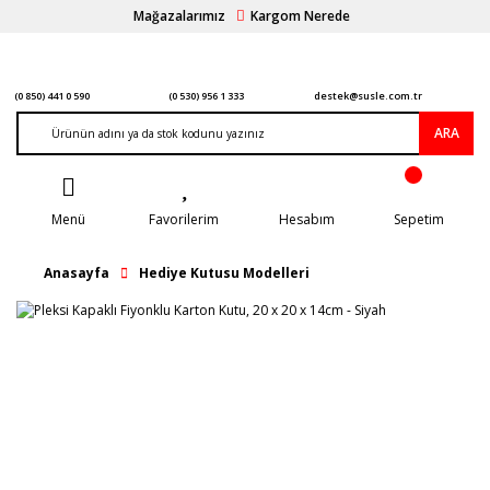
Mağazalarımız
Kargom Nerede
(0 850) 441 0 590
(0 530) 956 1 333
destek@susle.com.tr
ARA
Menü
Favorilerim
Hesabım
Sepetim
Anasayfa
Hediye Kutusu Modelleri