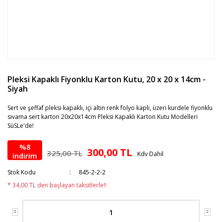
Pleksi Kapaklı Fiyonklu Karton Kutu, 20 x 20 x 14cm -
Siyah
Sert ve şeffaf pleksi kapaklı, içi altın renk folyo kaplı, üzeri kurdele fiyonklu
sıvama sert karton 20x20x14cm Pleksi Kapaklı Karton Kutu Modelleri
SüSLe'de!
%8
300,00 TL
325,00 TL
Kdv Dahil
indirim
Stok Kodu
845-2-2-2
* 34,00 TL den başlayan taksitlerle!!