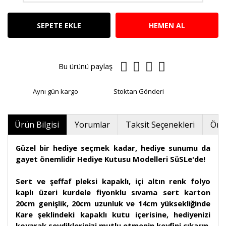
SEPETE EKLE
HEMEN AL
Bu ürünü paylaş
Aynı gün kargo
Stoktan Gönderi
Ürün Bilgisi
Yorumlar
Taksit Seçenekleri
Öner
Güzel bir hediye seçmek kadar, hediye sunumu da
gayet önemlidir Hediye Kutusu Modelleri SüSLe'de!
Sert ve şeffaf pleksi kapaklı, içi altın renk folyo
kaplı üzeri kurdele fiyonklu sıvama sert karton
20cm genişlik, 20cm uzunluk ve 14cm yüksekliğinde
Kare şeklindeki kapaklı kutu içerisine, hediyenizi
koyarak sevdiklerinizi mutlu etmenin keyfini çıkarın.