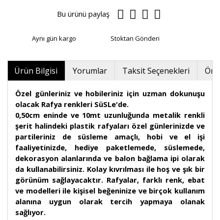
Bu ürünü paylaş
Aynı gün kargo
Stoktan Gönderi
Ürün Bilgisi
Yorumlar
Taksit Seçenekleri
Öner
Özel günleriniz ve hobileriniz için uzman dokunuşu
olacak Rafya renkleri SüSLe'de.
0,50cm eninde ve 10mt uzunluğunda metalik renkli
şerit halindeki plastik rafyaları özel günlerinizde ve
partileriniz de süsleme amaçlı, hobi ve el işi
faaliyetinizde, hediye paketlemede, süslemede,
dekorasyon alanlarında ve balon bağlama ipi olarak
da kullanabilirsiniz. Kolay kıvrılması ile hoş ve şık bir
görünüm sağlayacaktır. Rafyalar, farklı renk, ebat
ve modelleri ile kişisel beğeninize ve birçok kullanım
alanına uygun olarak tercih yapmaya olanak
sağlıyor.