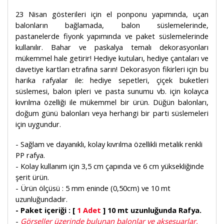
23 Nisan gösterileri için el ponponu yapımında, uçan
balonların bağlamada, balon süslemelerinde,
pastanelerde fiyonk yapımında ve paket süslemelerinde
kullanılır. Bahar ve paskalya temalı dekorasyonları
mükemmel hale getirir! Hediye kutuları, hediye çantaları ve
davetiye kartları etrafına sarın! Dekorasyon fikirleri için bu
harika rafyalar ile: hediye sepetleri, çiçek buketleri
süslemesi, balon ipleri ve pasta sunumu vb. için kolayca
kıvrılma özelliği ile mükemmel bir ürün. Düğün balonları,
doğum günü balonları veya herhangi bir parti süslemeleri
için uygundur.
- Sağlam ve dayanıklı, kolay kıvrılma özellikli metalik renkli
PP rafya.
- Kolay kullanım için 3,5 cm çapında ve 6 cm yüksekliğinde
şerit ürün.
- Ürün ölçüsü : 5 mm eninde (0,50cm) ve 10 mt
uzunluğundadır.
- Paket içeriği : [
1 Adet
] 10 mt uzunluğunda Rafya.
-
Görseller üzerinde bulunan balonlar ve aksesuarlar,