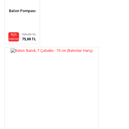
Ürün bilgilerinde hatalar bulunuyor.
Balon Pompası
Ürün fiyatı diğer sitelerden daha pahalı.
Bu ürüne benzer farklı alternatifler olmalı.
100,00 TL
%25
75,00 TL
indirim
Gönder