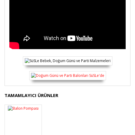
Bu ürünün fiyat bilgisi, resim, ürün açıklamalarında ve
TAMAMLAYICI ÜRÜNLER
diğer konularda yetersiz gördüğünüz noktaları öneri
Bu ürüne ilk yorumu siz yapın!
formunu kullanarak tarafımıza iletebilirsiniz.
Görüş ve önerileriniz için teşekkür ederiz.
Yorum Yaz
Ürün resmi kalitesiz, bozuk veya görüntülenemiyor.
Ürün açıklamasında eksik bilgiler bulunuyor.