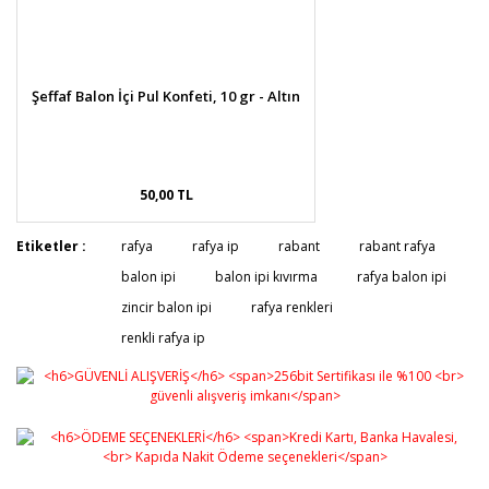
Şeffaf Balon İçi Pul Konfeti, 10 gr - Altın
50,00 TL
Etiketler :
rafya
rafya ip
rabant
rabant rafya
balon ipi
balon ipi kıvırma
rafya balon ipi
zincir balon ipi
rafya renkleri
renkli rafya ip