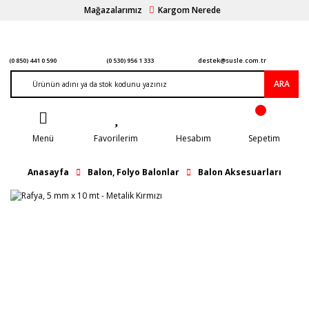
Mağazalarımız
Kargom Nerede
(0 850) 441 0 590
(0 530) 956 1 333
destek@susle.com.tr
ARA
Menü
Favorilerim
Hesabım
Sepetim
Anasayfa
Balon, Folyo Balonlar
Balon Aksesuarları