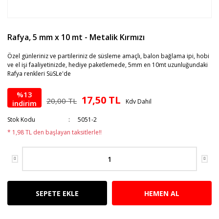
Rafya, 5 mm x 10 mt - Metalik Kırmızı
Özel günleriniz ve partileriniz de süsleme amaçlı, balon bağlama ipi, hobi
ve el işi faaliyetinizde, hediye paketlemede, 5mm en 10mt uzunluğundaki
Rafya renkleri SüSLe'de
%13
17,50 TL
20,00 TL
Kdv Dahil
indirim
Stok Kodu
5051-2
* 1,98 TL den başlayan taksitlerle!!
SEPETE EKLE
HEMEN AL