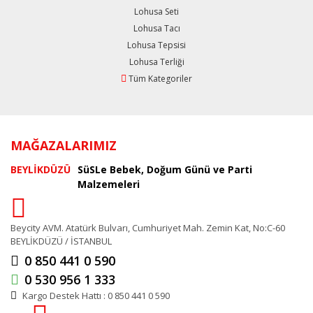
Lohusa Seti
Lohusa Tacı
Lohusa Tepsisi
Lohusa Terliği
Tüm Kategoriler
MAĞAZALARIMIZ
BEYLİKDÜZÜ
SüSLe Bebek, Doğum Günü ve Parti
Malzemeleri
Beycity AVM. Atatürk Bulvarı, Cumhuriyet Mah. Zemin Kat, No:C-60
BEYLİKDÜZÜ / İSTANBUL
0 850 441 0 590
0 530 956 1 333
Kargo Destek Hattı : 0 850 441 0 590