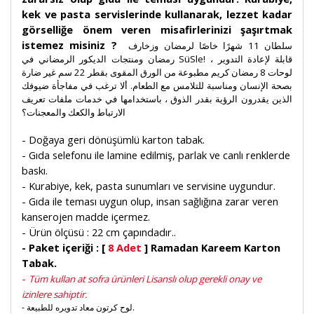
kek ve pasta servislerinde kullanarak, lezzet kadar
görselliğe önem veren misafirlerinizi şaşırtmak
istemez misiniz ?
سلطان 11 شهرًا خاصًا لرمضان وزخارف
رمضان ومنتجات الديكور الرمضاني في SüSle! قابلة لإعادة التدوير ،
لوحات 8 رمضان كريم مطبوعة من الورق المقوى بقطر 22 سم غير ضارة
بصحة الإنسان ومناسبة للتلامس مع الطعام. ألا ترغب في مفاجأة ضيوفك
الذين يقدرون الرؤية بقدر الذوق ، باستخدامها في خدمات ملفات تعريف
الارتباط والكعك والمعجنات؟
- Doğaya geri dönüşümlü karton tabak.
- Gıda selefonu ile lamine edilmiş, parlak ve canlı renklerde
baskı.
- Kurabiye, kek, pasta sunumları ve servisine uygundur.
- Gıda ile teması uygun olup, insan sağlığına zarar veren
kanserojen madde içermez.
- Ürün ölçüsü : 22 cm çapındadır..
- Paket içeriği : [
8 Adet
] Ramadan Kareem Karton
Tabak.
-
Tüm kullan at sofra ürünleri Lisanslı olup gerekli onay ve
izinlere sahiptir.
- لوح كرتون معاد تدويره للطبيعة.