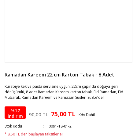
Ramadan Kareem 22 cm Karton Tabak - 8 Adet
Kurabiye kek ve pasta servisine uygun, 22cm çapında doğaya geri
dönüşümlü, 8 adet Ramadan Kareem karton tabak, Eid Ramadan, Eid
Mubarak, Ramadan Kareem ve Ramazan Süsleri SüSLe'de!
%17
75,00 TL
90,00 TL
Kdv Dahil
indirim
Stok Kodu
0091-18-01-2
* 8,50 TL den başlayan taksitlerle!!