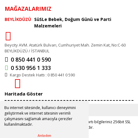
MAĞAZALARIMIZ
BEYLİKDÜZÜ
SüSLe Bebek, Doğum Günü ve Parti
Malzemeleri
Beycity AVM. Atatürk Bulvarı, Cumhuriyet Mah. Zemin Kat, No:C-60
BEYLİKDÜZÜ / İSTANBUL
0 850 441 0 590
0 530 956 1 333
Kargo Destek Hattı : 0 850 441 0 590
Haritada Göster
Bu internet sitesinde, kullanıcı deneyimini
geliştirmek ve internet sitesinin verimli
çalışmasını sağlamak amacıyla çerezler
Copyright 2019 ©
www.susle.com.tr
Kredi kartı bilgileriniz 256bit SSL
kullanılmaktadır.
sertifikası ile korunmaktadır.
Anladım