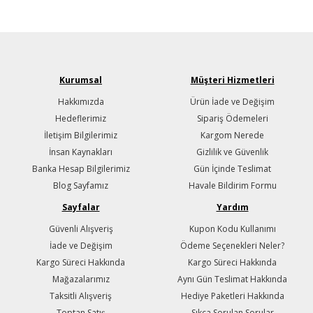
Kurumsal
Müşteri Hizmetleri
Hakkımızda
Ürün İade ve Değişim
Hedeflerimiz
Sipariş Ödemeleri
İletişim Bilgilerimiz
Kargom Nerede
İnsan Kaynakları
Gizlilik ve Güvenlik
Banka Hesap Bilgilerimiz
Gün İçinde Teslimat
Blog Sayfamız
Havale Bildirim Formu
Sayfalar
Yardım
Güvenli Alışveriş
Kupon Kodu Kullanımı
İade ve Değişim
Ödeme Seçenekleri Neler?
Kargo Süreci Hakkında
Kargo Süreci Hakkında
Mağazalarımız
Aynı Gün Teslimat Hakkında
Taksitli Alışveriş
Hediye Paketleri Hakkında
Toptan Satış
Sıkça Sorulan Sorular