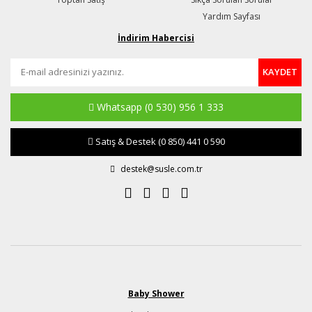
Yardım Sayfası
İndirim Habercisi
KAYDET
Whatsapp
(0 530) 956 1 333
Satış & Destek
(0 850) 441 0 590
destek@susle.com.tr
Baby Shower