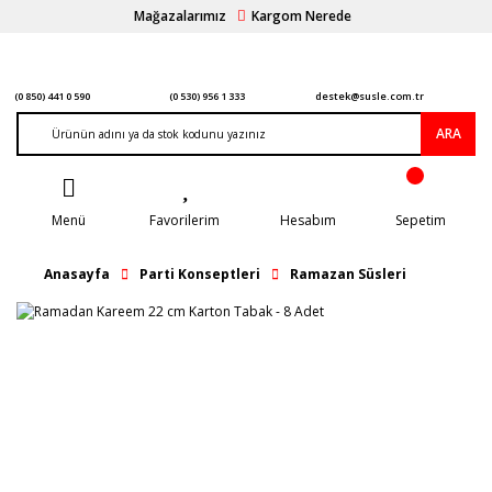
Mağazalarımız
Kargom Nerede
(0 850) 441 0 590
(0 530) 956 1 333
destek@susle.com.tr
ARA
Menü
Favorilerim
Hesabım
Sepetim
Anasayfa
Parti Konseptleri
Ramazan Süsleri