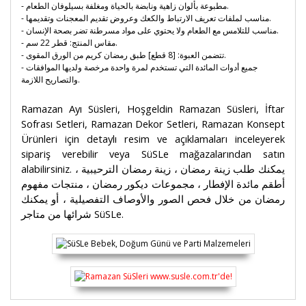
- مطبوعة بألوان زاهية ونابضة بالحياة ومغلفة بسيلوفان الطعام.
- مناسب لملفات تعريف الارتباط والكعك وعروض تقديم المعجنات وتقديمها.
- مناسب للتلامس مع الطعام ولا يحتوي على مواد مسرطنة تضر بصحة الإنسان.
- مقاس المنتج: قطر 22 سم.
- تتضمن العبوة: [8 قطع] طبق رمضان كريم من الورق المقوى.
- جميع أدوات المائدة التي تستخدم لمرة واحدة مرخصة ولديها الموافقات
والتصاريح اللازمة.
Ramazan Ayı Süsleri, Hoşgeldin Ramazan Süsleri, İftar
Sofrası Setleri, Ramazan Dekor Setleri, Ramazan Konsept
Ürünleri için detaylı resim ve açıklamaları inceleyerek
sipariş verebilir veya SüSLe mağazalarından satın
alabilirsiniz. يمكنك طلب زينة رمضان ، زينة رمضان الترحيبية ،
أطقم مائدة الإفطار ، مجموعات ديكور رمضان ، منتجات مفهوم
رمضان من خلال فحص الصور والأوصاف التفصيلية ، أو يمكنك
شرائها من متاجر SüSLe.