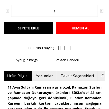
SEPETE EKLE
HEMEN AL
Bu ürünü paylaş
Aynı gün kargo
Stoktan Gönderi
Ürün Bilgisi
Yorumlar
Taksit Seçenekleri
Öner
11 Ayın Sultanı Ramazan ayına özel, Ramazan Süsleri
ve Ramazan Dekorasyon ürünleri SüSLe'de! 22 cm
çapında doğaya geri dönüşümlü, 8 adet Ramadan
Kareem baskılı karton tabaklar, insan sağlığına
zararsız olup gıda ile teması uygundur. Kurabiye,