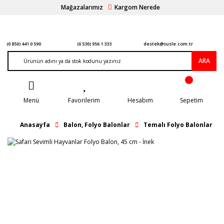
Mağazalarımız
Kargom Nerede
(0 850) 441 0 590
(0 530) 956 1 333
destek@susle.com.tr
ARA
Menü
Favorilerim
Hesabım
Sepetim
Anasayfa
Balon, Folyo Balonlar
Temalı Folyo Balonlar