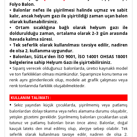
Folyo Balon.
• Balonlar nefes ile şişirilmesi halinde uçmaz ve sabit
kalır, ancak helyum gazı ile şişirtildiği zaman uçan balon
olarak kullanabilirsiniz.
• Ortam sıcaklığına bağlı olarak helyum gazı ile
doldurulduğu zaman, ortalama olarak 2-3 gün arasında
havada kalma süresi.
• Tek seferlik olarak kullanılması tavsiye edilir, nadiren
de olsa 2. kullanıma uygundur.
• Balonları, SüSLe'den İSO 9001, İSO 14001 OHSAS 18001
belgelerine sahip Helyum Gazı ile şişirtebilirsiniz.
•
Sipariş verecek olduğunuz balonlarda, üretici kaynaklı model
ve ton farklılıkları olması mümkündür. Siparişinize konu tema ve
renk aynı gönderilecek olup, modele ait grafik çalışması veya
renk tonlarında farklılık oluşabilmektedir.
KULLANIM TALİMATI :
•
Sekiz yaşından küçük çocuklarda, şişirilmemiş veya patlamış
balonlardan dolayı tıkanma veya nefes alamama durumu oluşabilir,
yetişkin gözetimi gereklidir. Şişirilmemiş balonları çocuklardan uzak
tutunuz ve patlamış balonları biran önce atınız. Balonlar, doğal
kauçuk lateks den imal edilmiş olup, alerjiye sebep olabilir. Tek
seferlik olarak kullanılması tavsiye edilir, nadiren de olsa 2.