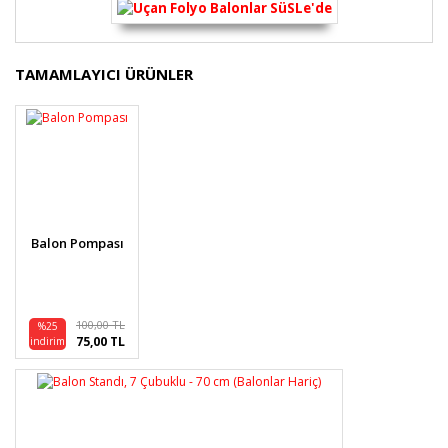
Bu ürünün fiyat bilgisi, resim, ürün açıklamalarında ve
TAMAMLAYICI ÜRÜNLER
diğer konularda yetersiz gördüğünüz noktaları öneri
Bu ürüne ilk yorumu siz yapın!
formunu kullanarak tarafımıza iletebilirsiniz.
Görüş ve önerileriniz için teşekkür ederiz.
Yorum Yaz
Ürün resmi kalitesiz, bozuk veya görüntülenemiyor.
Ürün açıklamasında eksik bilgiler bulunuyor.
Ürün bilgilerinde hatalar bulunuyor.
Balon Pompası
Ürün fiyatı diğer sitelerden daha pahalı.
Bu ürüne benzer farklı alternatifler olmalı.
100,00 TL
%25
75,00 TL
indirim
Gönder