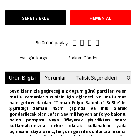
SEPETE EKLE
HEMEN AL
Bu ürünü paylaş
Aynı gün kargo
Stoktan Gönderi
Ürün Bilgisi
Yorumlar
Taksit Seçenekleri
Öner
Sevdiklerinizle geçireceğiniz doğum günü parti leri ve en
mutlu zamanlarınızı sizin için eğlenceli ve unutulmaz
hale getirecek olan "Temalı Folyo Balonlar" SüSLe'de.
Şişirildiği zaman 45cm çapında ve inik olarak
gönderilecek olan Safari Sevimli hayvanlar folyo balonu,
balon pompası veya üfleyerek şişirdikten sonra
kutlamalarınızda dekor olarak kullanabilir yada
uçmasını istiyorsanız, helyum gazı ile doldurtabilirsiniz.