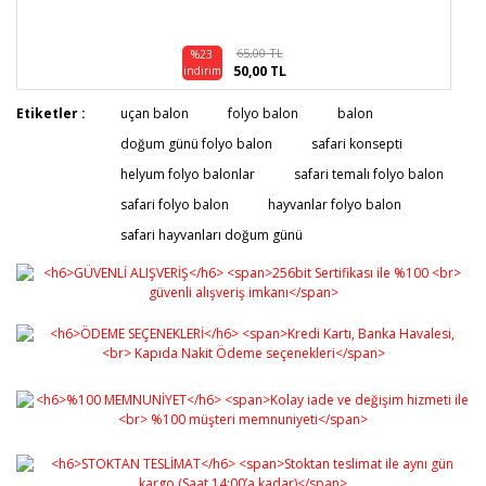
65,00 TL
%23
50,00 TL
indirim
Etiketler :
uçan balon
folyo balon
balon
doğum günü folyo balon
safari konsepti
helyum folyo balonlar
safari temalı folyo balon
safari folyo balon
hayvanlar folyo balon
safari hayvanları doğum günü