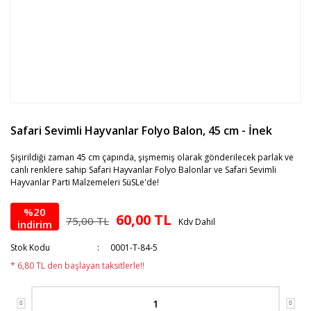
Safari Sevimli Hayvanlar Folyo Balon, 45 cm - İnek
Şişirildiği zaman 45 cm çapında, şişmemiş olarak gönderilecek parlak ve
canlı renklere sahip Safari Hayvanlar Folyo Balonlar ve Safari Sevimli
Hayvanlar Parti Malzemeleri SüSLe'de!
%20
60,00 TL
75,00 TL
Kdv Dahil
indirim
Stok Kodu
0001-T-84-5
* 6,80 TL den başlayan taksitlerle!!