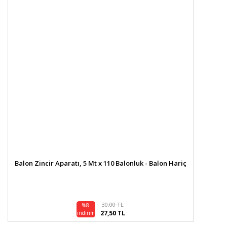
Balon Zincir Aparatı, 5 Mt x 110 Balonluk - Balon Hariç
30,00 TL
%8
27,50 TL
indirim