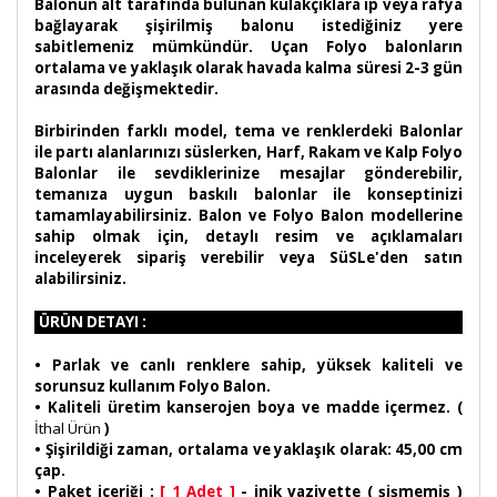
Balonun alt tarafında bulunan kulakçıklara ip veya rafya
bağlayarak şişirilmiş balonu istediğiniz yere
sabitlemeniz mümkündür. Uçan Folyo balonların
ortalama ve yaklaşık olarak havada kalma süresi 2-3 gün
arasında değişmektedir.
Birbirinden farklı model, tema ve renklerdeki Balonlar
ile partı alanlarınızı süslerken, Harf, Rakam ve Kalp Folyo
Balonlar ile sevdiklerinize mesajlar gönderebilir,
temanıza uygun baskılı balonlar ile konseptinizi
tamamlayabilirsiniz. Balon ve Folyo Balon modellerine
sahip olmak için, detaylı resim ve açıklamaları
inceleyerek sipariş verebilir veya SüSLe'den satın
alabilirsiniz.
ÜRÜN DETAYI :
•
Parlak ve canlı renklere sahip, yüksek kaliteli ve
sorunsuz kullanım Folyo Balon.
• Kaliteli üretim kanserojen boya ve madde içermez. (
İthal Ürün
)
• Şişirildiği zaman, ortalama ve yaklaşık olarak: 45,00 cm
çap.
• Paket içeriği :
[ 1 Adet ]
- inik vaziyette ( şişmemiş )