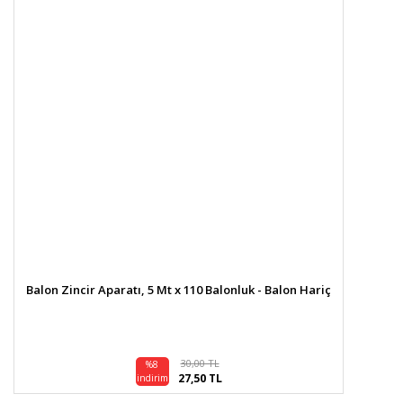
Balon Zincir Aparatı, 5 Mt x 110 Balonluk - Balon Hariç
30,00 TL
%8
27,50 TL
indirim