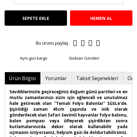
SEPETE EKLE
HEMEN AL
Bu ürünü paylaş
Aynı gün kargo
Stoktan Gönderi
Ürün Bilgisi
Yorumlar
Taksit Seçenekleri
Öner
Sevdiklerinizle geçireceğiniz doğum günü partileri ve en
mutlu zamanlarınızı sizin için eğlenceli ve unutulmaz
hale getirecek olan "Temalı Folyo Balonlar" SüSLe'de.
Şişirildiği zaman 45cm çapında ve inik olarak
gönderilecek olan Safari Sevimli hayvanlar folyo balonu,
balon pompası veya üfleyerek şişirdikten sonra
kutlamalarınızda dekor olarak kullanabilir yada
uçmasını istiyorsanız, helyum gazı ile doldurtabilirsiniz.