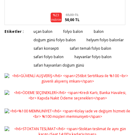
65,00 TL
%23
50,00 TL
indirim
Etiketler :
uçan balon
folyo balon
balon
doğum günü folyo balon
helyum folyo balonlar
safari konsepti
safari temalı folyo balon
safari folyo balon
hayvanlar folyo balon
safari hayvanları doğum günü