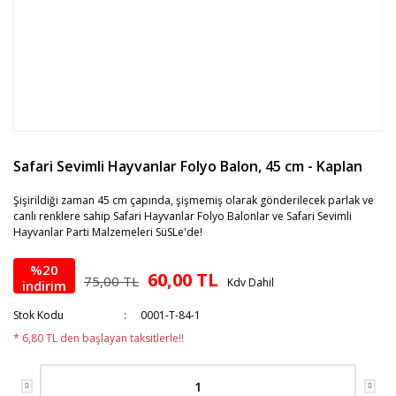
Safari Sevimli Hayvanlar Folyo Balon, 45 cm - Kaplan
Şişirildiği zaman 45 cm çapında, şişmemiş olarak gönderilecek parlak ve
canlı renklere sahip Safari Hayvanlar Folyo Balonlar ve Safari Sevimli
Hayvanlar Parti Malzemeleri SüSLe'de!
%20
60,00 TL
75,00 TL
Kdv Dahil
indirim
Stok Kodu
0001-T-84-1
* 6,80 TL den başlayan taksitlerle!!