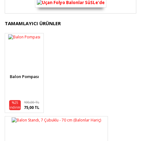
Bu ürünün fiyat bilgisi, resim, ürün açıklamalarında ve
TAMAMLAYICI ÜRÜNLER
diğer konularda yetersiz gördüğünüz noktaları öneri
Bu ürüne ilk yorumu siz yapın!
formunu kullanarak tarafımıza iletebilirsiniz.
Görüş ve önerileriniz için teşekkür ederiz.
Yorum Yaz
Ürün resmi kalitesiz, bozuk veya görüntülenemiyor.
Ürün açıklamasında eksik bilgiler bulunuyor.
Ürün bilgilerinde hatalar bulunuyor.
Balon Pompası
Ürün fiyatı diğer sitelerden daha pahalı.
Bu ürüne benzer farklı alternatifler olmalı.
100,00 TL
%25
75,00 TL
indirim
Gönder