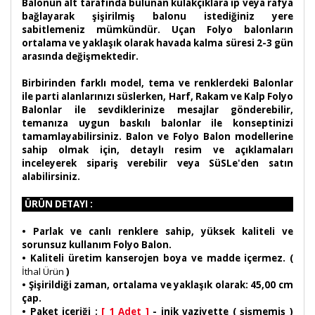
Balonun alt tarafında bulunan kulakçıklara ip veya rafya
bağlayarak şişirilmiş balonu istediğiniz yere
sabitlemeniz mümkündür. Uçan Folyo balonların
ortalama ve yaklaşık olarak havada kalma süresi 2-3 gün
arasında değişmektedir.
Birbirinden farklı model, tema ve renklerdeki Balonlar
ile parti alanlarınızı süslerken, Harf, Rakam ve Kalp Folyo
Balonlar ile sevdiklerinize mesajlar gönderebilir,
temanıza uygun baskılı balonlar ile konseptinizi
tamamlayabilirsiniz. Balon ve Folyo Balon modellerine
sahip olmak için, detaylı resim ve açıklamaları
inceleyerek sipariş verebilir veya SüSLe'den satın
alabilirsiniz.
ÜRÜN DETAYI :
•
Parlak ve canlı renklere sahip, yüksek kaliteli ve
sorunsuz kullanım Folyo Balon.
• Kaliteli üretim kanserojen boya ve madde içermez. (
İthal Ürün
)
• Şişirildiği zaman, ortalama ve yaklaşık olarak: 45,00 cm
çap.
• Paket içeriği :
[ 1 Adet ]
- inik vaziyette ( şişmemiş )