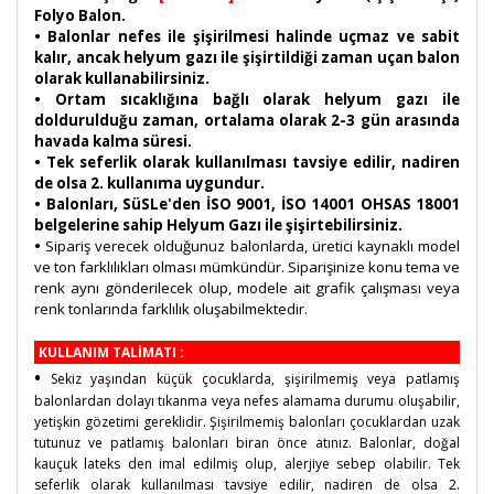
Folyo Balon.
• Balonlar nefes ile şişirilmesi halinde uçmaz ve sabit
kalır, ancak helyum gazı ile şişirtildiği zaman uçan balon
olarak kullanabilirsiniz.
• Ortam sıcaklığına bağlı olarak helyum gazı ile
doldurulduğu zaman, ortalama olarak 2-3 gün arasında
havada kalma süresi.
• Tek seferlik olarak kullanılması tavsiye edilir, nadiren
de olsa 2. kullanıma uygundur.
• Balonları, SüSLe'den İSO 9001, İSO 14001 OHSAS 18001
belgelerine sahip Helyum Gazı ile şişirtebilirsiniz.
•
Sipariş verecek olduğunuz balonlarda, üretici kaynaklı model
ve ton farklılıkları olması mümkündür. Siparişinize konu tema ve
renk aynı gönderilecek olup, modele ait grafik çalışması veya
renk tonlarında farklılık oluşabilmektedir.
KULLANIM TALİMATI :
•
Sekiz yaşından küçük çocuklarda, şişirilmemiş veya patlamış
balonlardan dolayı tıkanma veya nefes alamama durumu oluşabilir,
yetişkin gözetimi gereklidir. Şişirilmemiş balonları çocuklardan uzak
tutunuz ve patlamış balonları biran önce atınız. Balonlar, doğal
kauçuk lateks den imal edilmiş olup, alerjiye sebep olabilir. Tek
seferlik olarak kullanılması tavsiye edilir, nadiren de olsa 2.