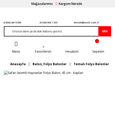
Mağazalarımız
Kargom Nerede
(0 850) 441 0 590
(0 530) 956 1 333
destek@susle.com.tr
ARA
Menü
Favorilerim
Hesabım
Sepetim
Anasayfa
Balon, Folyo Balonlar
Temalı Folyo Balonlar