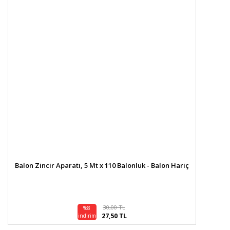
Balon Zincir Aparatı, 5 Mt x 110 Balonluk - Balon Hariç
30,00 TL
%8
27,50 TL
indirim