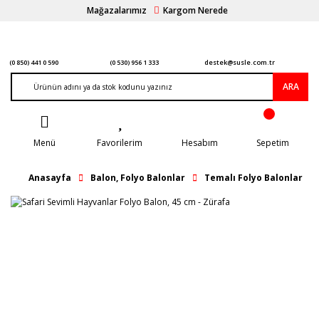
Mağazalarımız
Kargom Nerede
(0 850) 441 0 590
(0 530) 956 1 333
destek@susle.com.tr
ARA
Menü
Favorilerim
Hesabım
Sepetim
Anasayfa
Balon, Folyo Balonlar
Temalı Folyo Balonlar