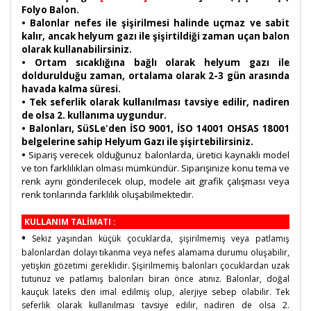
Folyo Balon.
• Balonlar nefes ile şişirilmesi halinde uçmaz ve sabit
kalır, ancak helyum gazı ile şişirtildiği zaman uçan balon
olarak kullanabilirsiniz.
• Ortam sıcaklığına bağlı olarak helyum gazı ile
doldurulduğu zaman, ortalama olarak 2-3 gün arasında
havada kalma süresi.
• Tek seferlik olarak kullanılması tavsiye edilir, nadiren
de olsa 2. kullanıma uygundur.
• Balonları, SüSLe'den İSO 9001, İSO 14001 OHSAS 18001
belgelerine sahip Helyum Gazı ile şişirtebilirsiniz.
•
Sipariş verecek olduğunuz balonlarda, üretici kaynaklı model
ve ton farklılıkları olması mümkündür. Siparişinize konu tema ve
renk aynı gönderilecek olup, modele ait grafik çalışması veya
renk tonlarında farklılık oluşabilmektedir.
KULLANIM TALİMATI :
•
Sekiz yaşından küçük çocuklarda, şişirilmemiş veya patlamış
balonlardan dolayı tıkanma veya nefes alamama durumu oluşabilir,
yetişkin gözetimi gereklidir. Şişirilmemiş balonları çocuklardan uzak
tutunuz ve patlamış balonları biran önce atınız. Balonlar, doğal
kauçuk lateks den imal edilmiş olup, alerjiye sebep olabilir. Tek
seferlik olarak kullanılması tavsiye edilir, nadiren de olsa 2.