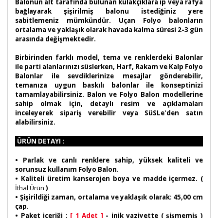
Balonun alt tarafında bulunan kulakçıklara ip veya rafya
bağlayarak şişirilmiş balonu istediğiniz yere
sabitlemeniz mümkündür. Uçan Folyo balonların
ortalama ve yaklaşık olarak havada kalma süresi 2-3 gün
arasında değişmektedir.
Birbirinden farklı model, tema ve renklerdeki Balonlar
ile parti alanlarınızı süslerken, Harf, Rakam ve Kalp Folyo
Balonlar ile sevdiklerinize mesajlar gönderebilir,
temanıza uygun baskılı balonlar ile konseptinizi
tamamlayabilirsiniz. Balon ve Folyo Balon modellerine
sahip olmak için, detaylı resim ve açıklamaları
inceleyerek sipariş verebilir veya SüSLe'den satın
alabilirsiniz.
ÜRÜN DETAYI :
•
Parlak ve canlı renklere sahip, yüksek kaliteli ve
sorunsuz kullanım Folyo Balon.
• Kaliteli üretim kanserojen boya ve madde içermez. (
İthal Ürün
)
• Şişirildiği zaman, ortalama ve yaklaşık olarak: 45,00 cm
çap.
• Paket içeriği :
[ 1 Adet ]
- inik vaziyette ( şişmemiş )