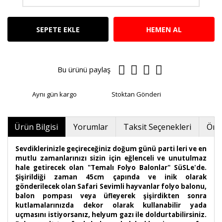
SEPETE EKLE
HEMEN AL
Bu ürünü paylaş
Aynı gün kargo
Stoktan Gönderi
Ürün Bilgisi
Yorumlar
Taksit Seçenekleri
Öner
Sevdiklerinizle geçireceğiniz doğum günü parti leri ve en
mutlu zamanlarınızı sizin için eğlenceli ve unutulmaz
hale getirecek olan "Temalı Folyo Balonlar" SüSLe'de.
Şişirildiği zaman 45cm çapında ve inik olarak
gönderilecek olan Safari Sevimli hayvanlar folyo balonu,
balon pompası veya üfleyerek şişirdikten sonra
kutlamalarınızda dekor olarak kullanabilir yada
uçmasını istiyorsanız, helyum gazı ile doldurtabilirsiniz.