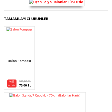
Bu ürünün fiyat bilgisi, resim, ürün açıklamalarında ve
TAMAMLAYICI ÜRÜNLER
diğer konularda yetersiz gördüğünüz noktaları öneri
Bu ürüne ilk yorumu siz yapın!
formunu kullanarak tarafımıza iletebilirsiniz.
Görüş ve önerileriniz için teşekkür ederiz.
Yorum Yaz
Ürün resmi kalitesiz, bozuk veya görüntülenemiyor.
Ürün açıklamasında eksik bilgiler bulunuyor.
Ürün bilgilerinde hatalar bulunuyor.
Balon Pompası
Ürün fiyatı diğer sitelerden daha pahalı.
Bu ürüne benzer farklı alternatifler olmalı.
100,00 TL
%25
75,00 TL
indirim
Gönder