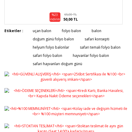
65,00 TL
%23
50,00 TL
indirim
Etiketler :
uçan balon
folyo balon
balon
doğum günü folyo balon
safari konsepti
helyum folyo balonlar
safari temalı folyo balon
safari folyo balon
hayvanlar folyo balon
safari hayvanları doğum günü