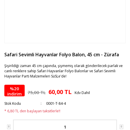
Safari Sevimli Hayvanlar Folyo Balon, 45 cm - Zürafa
Şişirildiği zaman 45 cm çapında, şişmemiş olarak gönderilecek parlak ve
canlı renklere sahip Safari Hayvanlar Folyo Balonlar ve Safari Sevimli
Hayvanlar Parti Malzemeleri SüSLe'de!
%20
60,00 TL
75,00 TL
Kdv Dahil
indirim
Stok Kodu
0001-T-84-4
* 6,80 TL den başlayan taksitlerle!!