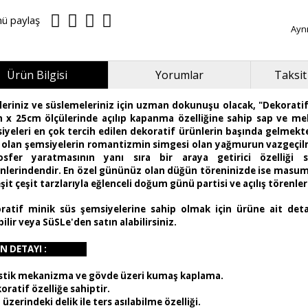
nü paylaş
Ayn
Ürün Bilgisi
Yorumlar
Taksit
leriniz ve süslemeleriniz için uzman dokunuşu olacak, "Dekoratif 
 x 25cm ölçülerinde açılıp kapanma özelliğine sahip sap ve me
iyeleri en çok tercih edilen dekoratif ürünlerin başında gelmekte
ı olan şemsiyelerin romantizmin simgesi olan yağmurun vazgeçil
sfer yaratmasının yanı sıra bir araya getirici özelliği s
enlerindendir. En özel gününüz olan düğün töreninizde ise masumi
şit çeşit tarzlarıyla eğlenceli doğum günü partisi ve açılış törenle
ratif minik süs şemsiyelerine sahip olmak için ürüne ait detay
ilir veya SüSLe'den satın alabilirsiniz.
N DETAYI :
stik mekanizma ve gövde üzeri kumaş kaplama.
oratif özelliğe sahiptir.
 üzerindeki delik ile ters asılabilme özelliği.