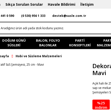
a
Sıkça Sorulan Sorular
Havale Bildirimi
İletişim
 441 0 590
(0 530) 956 1 333
destek@susle.com.tr
DOĞUM GÜNÜ
BALON, FOLYO
PARTI
PART
SÜSLERI
BALONLAR
KONSEPTLERI
MALZEME
sayfa
Hobi ve Süsleme Malzemeleri
Dekora
Mavi
Açık hali ile
sap ve mekani
Şemsiyeleri S
%25
indirim