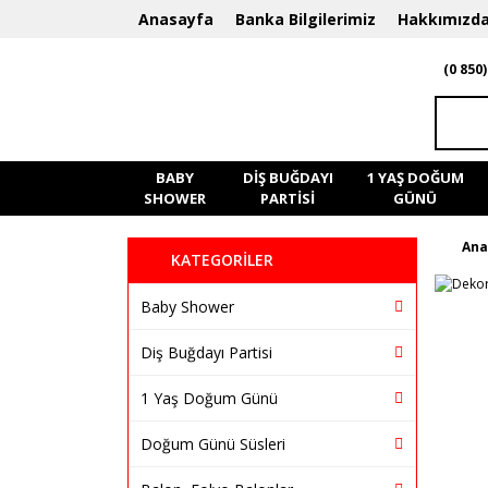
Anasayfa
Banka Bilgilerimiz
Hakkımızd
(0 850)
BABY
DIŞ BUĞDAYI
1 YAŞ DOĞUM
SHOWER
PARTISI
GÜNÜ
Ana
KATEGORİLER
Baby Shower
Diş Buğdayı Partisi
1 Yaş Doğum Günü
Doğum Günü Süsleri