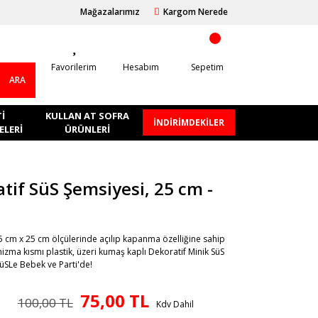
Mağazalarımız
Kargom Nerede
Favorilerim
Hesabım
Sepetim
ARA
I
KULLAN AT SOFRA
İNDİRİMDEKİLER
LERI
ÜRÜNLERI
tif SüS Şemsiyesi, 25 cm -
 25 cm x 25 cm ölçülerinde açılıp kapanma özelliğine sahip
zma kısmı plastik, üzeri kumaş kaplı Dekoratif Minik SüS
üSLe Bebek ve Parti'de!
75,00 TL
100,00 TL
Kdv Dahil