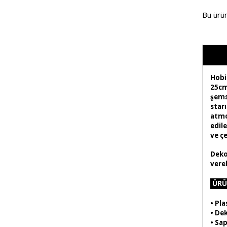
Bu ürü
Hobi
25cm
şems
star
atmo
edil
ve çe
Deko
vereb
ÜRÜ
•
Pla
• Dek
• Sap