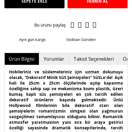
SEPETE EKLE
HEMEN AL
Bu ürünü paylaş
Aynı gün kargo
Stoktan Gönderi
Ürün Bilgisi
Yorumlar
Taksit Seçenekleri
Öner
Hobileriniz ve süslemeleriniz için uzman dokunuşu
olacak, "Dekoratif Minik SüS Şemsiyeleri" SüSLe'de! Açık
hali ile 25cm x 25cm ölçülerinde açılıp kapanma
özelliğine sahip sap ve mekanizma kısmı plastik, üzeri
kumaş kaplı süs şemsiyeleri en çok tercih edilen
dekoratif ürünlerin başında gelmektedir. Ünlü
Hollywood filmlerinin bile dekoratif starı olan
şemsiyelerin romantizmin simgesi olan yağmurun
vazgeçilmez tamamlayıcısı olduğunu bilinir. Romantik
atmosfer yaratmasının yanı sıra bir araya getirici
özelliği sayesinde dramatik konseptlerinde, tercih