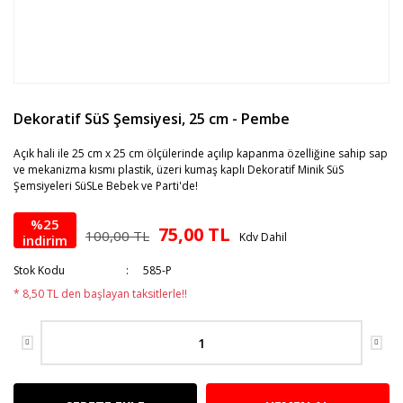
Dekoratif SüS Şemsiyesi, 25 cm - Pembe
Açık hali ile 25 cm x 25 cm ölçülerinde açılıp kapanma özelliğine sahip sap
ve mekanizma kısmı plastik, üzeri kumaş kaplı Dekoratif Minik SüS
Şemsiyeleri SüSLe Bebek ve Parti'de!
%25
75,00 TL
100,00 TL
Kdv Dahil
indirim
Stok Kodu
585-P
* 8,50 TL den başlayan taksitlerle!!