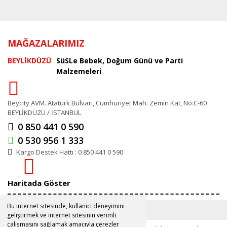
MAĞAZALARIMIZ
BEYLİKDÜZÜ
SüSLe Bebek, Doğum Günü ve Parti
Malzemeleri
Beycity AVM. Atatürk Bulvarı, Cumhuriyet Mah. Zemin Kat, No:C-60
BEYLİKDÜZÜ / İSTANBUL
0 850 441 0 590
0 530 956 1 333
Kargo Destek Hattı : 0 850 441 0 590
Haritada Göster
Bu internet sitesinde, kullanıcı deneyimini
geliştirmek ve internet sitesinin verimli
çalışmasını sağlamak amacıyla çerezler