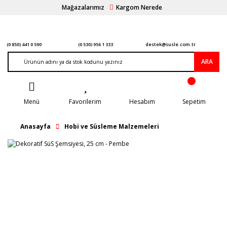
Mağazalarımız
Kargom Nerede
(0 850) 441 0 590
(0 530) 956 1 333
destek@susle.com.tr
ARA
Menü
Favorilerim
Hesabım
Sepetim
Anasayfa
Hobi ve Süsleme Malzemeleri