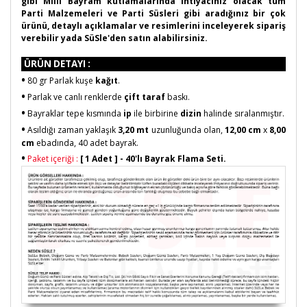
gibi Milli Bayram kutlamalarında ihtiyacınız olacak tüm
Parti Malzemeleri ve Parti Süsleri gibi aradığınız bir çok
ürünü, detaylı açıklamalar ve resimlerini inceleyerek sipariş
verebilir yada SüSle'den satın alabilirsiniz.
ÜRÜN DETAYI :
•
80 gr Parlak kuşe
kağıt
.
•
Parlak ve canlı renklerde
çift taraf
baskı.
•
Bayraklar tepe kısmında
ip
ile birbirine
dizin
halinde sıralanmıştır.
•
Asıldığı zaman yaklaşık
3,20 mt
uzunluğunda olan,
12,00 cm
x
8,00
cm
ebadında, 40 adet bayrak.
•
Paket içeriği :
[
1 Adet ]
-
40'lı Bayrak Flama Seti.