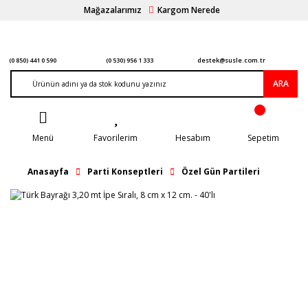
Mağazalarımız
Kargom Nerede
(0 850) 441 0 590
(0 530) 956 1 333
destek@susle.com.tr
ARA
Menü
Favorilerim
Hesabım
Sepetim
Anasayfa
Parti Konseptleri
Özel Gün Partileri