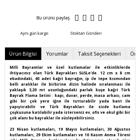
Bu ürünü paylaş
Aynı gün kargo
Stoktan Gönderi
Ürün Bilgisi
Yorumlar
Taksit Seçenekleri
Öner
Milli Bayramlar ve özel kutlamalar ile etkinliklerde
ihtiyacınız olan Türk Bayrakları SüSLe'de. 12 cm x 8 cm
ebadındaki, 40 adet kağıt bayrağın, ip ile tepe kısmından
belli aralıklar ile birbirine dizin halinde sıralanması ile
yaklaşık 3,20 mt uzunluğundaki parlak kuşe kağıt Türk
Bayrak Flama Setini : kapı, duvar, perde, masa arkası, cam
gibi bir çok yere iğne ile tutturabilir yada bant ile
yapıştırabilir ve Türk Bayrakları ile sizde kutlama
çoşkusuna katılabilir yada isterseniz ev, ofis ve okul gibi bir
çok alanı bu bayraklar ile süsleyebilirsiniz.
23 Nisan kutlamaları, 19 Mayıs kutlamaları, 30 Ağustos
kutlamaları, 29 Ekim kutlamaları ve 10 Kasım Anma Töreni