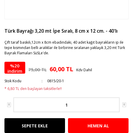
Türk Bayrağı 3,20 mt İpe Sıralı, 8 cm x 12 cm. - 40'lı
Çift taraf baskılı,12cm x 8cm ebadındaki, 40 adet kağıt bayrakların ip ile
tepe kısmından belli aralıklar ile birbirine sıralanan yaklaşık 3,20 mt Türk
Bayrak Flamaları SüSLe'de.
%20
60,00 TL
75,00 TL
Kdv Dahil
indirim
Stok Kodu
0815/20-1
* 6,80 TL den başlayan taksitlerle!!
SEPETE EKLE
HEMEN AL