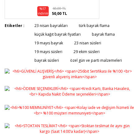
60,00 TL
%17
50,00 TL
indirim
Etiketler :
23 nisan bayrakları
türk bayrak flama
küçük kağıt bayrak fiyatları
bayrak flama
19 mayıs bayrak
23 nisan süsleri
19 mayıs süsleri
29 ekim süsleri
bayrak süsleri
özel gün ve parti malzemeleri