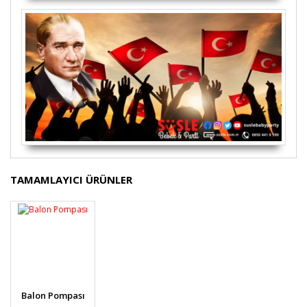
Bu ürünün fiyat bilgisi, resim, ürün açıklamalarında ve
TAMAMLAYICI ÜRÜNLER
diğer konularda yetersiz gördüğünüz noktaları öneri
Bu ürüne ilk yorumu siz yapın!
formunu kullanarak tarafımıza iletebilirsiniz.
Görüş ve önerileriniz için teşekkür ederiz.
Yorum Yaz
Ürün resmi kalitesiz, bozuk veya görüntülenemiyor.
Ürün açıklamasında eksik bilgiler bulunuyor.
Ürün bilgilerinde hatalar bulunuyor.
Balon Pompası
Ürün fiyatı diğer sitelerden daha pahalı.