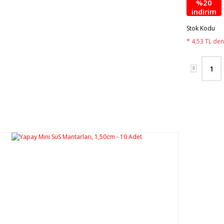
%20
indirim
Stok Kodu
* 4,53 TL den 