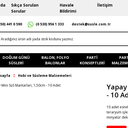
zda
Sıkça Sorulan
Havale
İletişim
Sorular
Bildirimi
destek@susle.com.tr
850) 441 0 590
(0 530) 956 1 333
DOĞUM GÜNÜ
BALON, FOLYO
PARTI
PART
SÜSLERI
BALONLAR
KONSEPTLERI
MALZEME
sayfa
Hobi ve Süsleme Malzemeleri
Yapay 
- 10 A
10 adet esnek
teraryum işle
minyatür dek