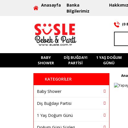
Anasayfa
Banka
Hakkımı
Bilgilerimiz
(0 
BABY
DIŞ BUĞDAYI
1 YAŞ DOĞUM
SHOWER
PARTISI
GÜNÜ
Ana
KATEGORİLER
Baby Shower
Diş Buğdayı Partisi
1 Yaş Doğum Günü
Doğum Günü Süsleri