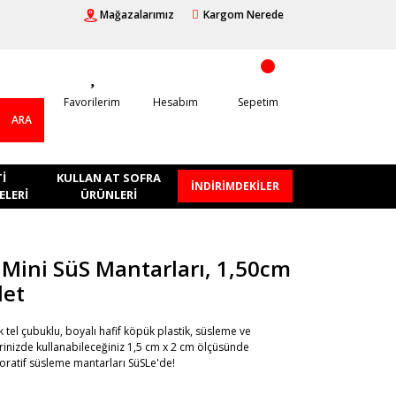
Mağazalarımız
Kargom Nerede
Favorilerim
Hesabım
Sepetim
ARA
I
KULLAN AT SOFRA
İNDİRİMDEKİLER
LERI
ÜRÜNLERI
Mini SüS Mantarları, 1,50cm
det
 tel çubuklu, boyalı hafif köpük plastik, süsleme ve
rinizde kullanabileceğiniz 1,5 cm x 2 cm ölçüsünde
oratif süsleme mantarları SüSLe'de!