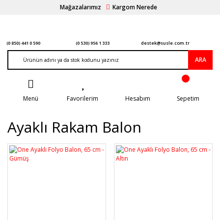
Mağazalarımız
Kargom Nerede
(0 850) 441 0 590
(0 530) 956 1 333
destek@susle.com.tr
ARA
Menü
Favorilerim
Hesabım
Sepetim
Ayaklı Rakam Balon