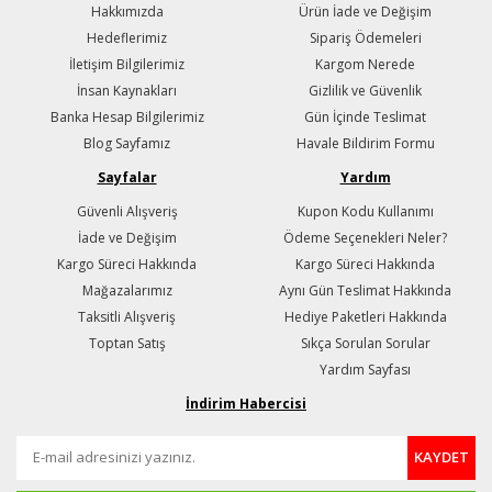
Hakkımızda
Ürün İade ve Değişim
Hedeflerimiz
Sipariş Ödemeleri
İletişim Bilgilerimiz
Kargom Nerede
İnsan Kaynakları
Gizlilik ve Güvenlik
Banka Hesap Bilgilerimiz
Gün İçinde Teslimat
Blog Sayfamız
Havale Bildirim Formu
Sayfalar
Yardım
Güvenli Alışveriş
Kupon Kodu Kullanımı
İade ve Değişim
Ödeme Seçenekleri Neler?
Kargo Süreci Hakkında
Kargo Süreci Hakkında
Mağazalarımız
Aynı Gün Teslimat Hakkında
Taksitli Alışveriş
Hediye Paketleri Hakkında
Toptan Satış
Sıkça Sorulan Sorular
Yardım Sayfası
İndirim Habercisi
KAYDET