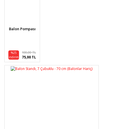
Yorum Yaz
Ürün resmi kalitesiz, bozuk veya görüntülenemiyor.
Ürün açıklamasında eksik bilgiler bulunuyor.
Ürün bilgilerinde hatalar bulunuyor.
Balon Pompası
Ürün fiyatı diğer sitelerden daha pahalı.
Bu ürüne benzer farklı alternatifler olmalı.
100,00 TL
%25
75,00 TL
indirim
Gönder