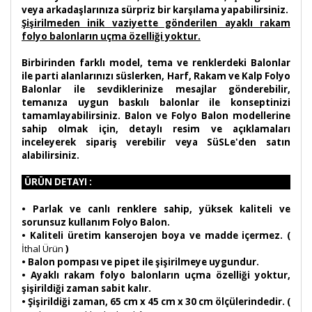
veya arkadaşlarınıza sürpriz bir karşılama yapabilirsiniz.
Şişirilmeden inik vaziyette gönderilen ayaklı rakam
folyo balonların uçma özelliği yoktur.
Birbirinden farklı model, tema ve renklerdeki Balonlar
ile parti alanlarınızı süslerken, Harf, Rakam ve Kalp Folyo
Balonlar ile sevdiklerinize mesajlar gönderebilir,
temanıza uygun baskılı balonlar ile konseptinizi
tamamlayabilirsiniz. Balon ve Folyo Balon modellerine
sahip olmak için, detaylı resim ve açıklamaları
inceleyerek sipariş verebilir veya SüSLe'den satın
alabilirsiniz.
ÜRÜN DETAYI :
•
Parlak ve canlı renklere sahip, yüksek kaliteli ve
sorunsuz kullanım Folyo Balon.
• Kaliteli üretim kanserojen boya ve madde içermez. (
İthal Ürün
)
• Balon pompası ve pipet ile şişirilmeye uygundur.
• Ayaklı rakam folyo balonların uçma özelliği yoktur,
şişirildiği zaman sabit kalır.
• Şişirildiği zaman, 65 cm x 45 cm x 30 cm ölçülerindedir. (