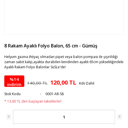
8 Rakam Ayaklı Folyo Balon, 65 cm - Gümüş
Helyum gazına ihtiyaç olmadan pipet veya balon pompası ile şişirildiği
zaman sabit kalıp,ayakta durabilen kendinden ayaklı 65cm yüksekliğindeki
Ayaklı Rakam Folyo Balonlar SüSLe'de!
%14
120,00 TL
140,00 TL
Kdv Dahil
indirim
Stok Kodu
0001-AR-S8
* 13,60 TL den başlayan taksitlerle!!