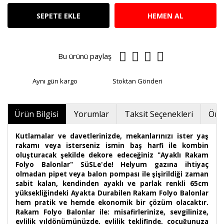
SEPETE EKLE
HEMEN AL
Bu ürünü paylaş
Aynı gün kargo
Stoktan Gönderi
Ürün Bilgisi
Yorumlar
Taksit Seçenekleri
Öner
Kutlamalar ve davetlerinizde, mekanlarınızı ister yaş
rakamı veya isterseniz ismin baş harfi ile kombin
oluşturacak şekilde dekore edeceğiniz "Ayaklı Rakam
Folyo Balonlar" SüSLe'de! Helyum gazına ihtiyaç
olmadan pipet veya balon pompası ile şişirildiği zaman
sabit kalan, kendinden ayaklı ve parlak renkli 65cm
yüksekliğindeki Ayakta Durabilen Rakam Folyo Balonlar
hem pratik ve hemde ekonomik bir çözüm olacaktır.
Rakam Folyo Balonlar ile: misafirlerinize, sevgilinize,
evlilik yıldönümünüzde, evlilik teklifinde, çocuğunuza