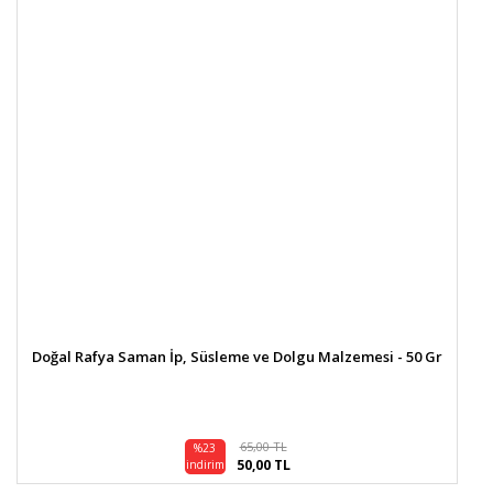
Doğal Rafya Saman İp, Süsleme ve Dolgu Malzemesi - 50 Gr
65,00 TL
%23
50,00 TL
indirim