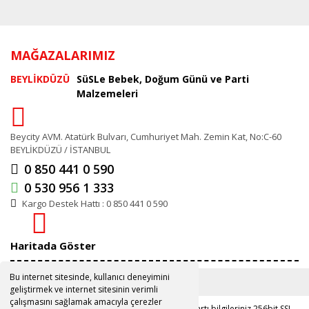
MAĞAZALARIMIZ
BEYLİKDÜZÜ
SüSLe Bebek, Doğum Günü ve Parti
Malzemeleri
Beycity AVM. Atatürk Bulvarı, Cumhuriyet Mah. Zemin Kat, No:C-60
BEYLİKDÜZÜ / İSTANBUL
0 850 441 0 590
0 530 956 1 333
Kargo Destek Hattı : 0 850 441 0 590
Haritada Göster
Bu internet sitesinde, kullanıcı deneyimini
geliştirmek ve internet sitesinin verimli
çalışmasını sağlamak amacıyla çerezler
Copyright 2019 ©
www.susle.com.tr
Kredi kartı bilgileriniz 256bit SSL