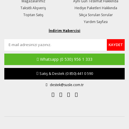
Mağazalarımız
Aynı Gün Teslimat Hakkında
Taksitli Alışveriş
Hediye Paketleri Hakkında
Toptan Satış
Sıkça Sorulan Sorular
Yardım Sayfası
İndirim Habercisi
KAYDET
Whatsapp
(0 530) 956 1 333
Satış & Destek
(0 850) 441 0 590
destek@susle.com.tr