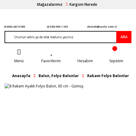
Mağazalarımız
Kargom Nerede
(0 850) 441 0 590
(0 530) 956 1 333
destek@susle.com.tr
ARA
Menü
Favorilerim
Hesabım
Sepetim
Anasayfa
Balon, Folyo Balonlar
Rakam Folyo Balonlar