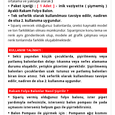
ortalama ve yaklaşık olarak
)
• Paket içeriği :
[ 1 Adet ]
- inik vaziyette ( şişmemiş )
Ayaklı Rakam Folyo Balon.
• Tek seferlik olarak kullanılması tavsiye edilir, nadiren
de olsa 2. kullanıma uygundur.
•
Sipariş verecek olduğunuz balonlarda, üretici kaynaklı model
ve ton farklılıkları olması mümkündür. Siparişinize konu tema ve
renk aynı gönderilecek olup, modele ait grafik çalışması veya
renk tonlarında farklılık oluşabilmektedir.
KULLANIM TALİMATI :
•
Sekiz yaşından küçük çocuklarda, şişirilmemiş veya
patlamış balonlardan dolayı tıkanma veya nefes alamama
durumu oluşabilir, yetişkin gözetimi gereklidir. Şişirilmemiş
balonları çocuklardan uzak tutunuz ve patlamış balonları
biran önce atınız. Tek seferlik olarak kullanılması tavsiye
edilir, nadiren de olsa 2. kullanıma uygundur.
Rakam Folyo Balonlar Nasıl Şişirilir ?
•
Sipariş vermiş olduğunuz folyo balonu, ister pipet
yardımıyla nefesinizle, isterseniz balon pompası ile yada
uçmasını isterseniz helyum gazı ile şişirtebilirsiniz.
•
Balon Pompası ile şişirmek için : Pompanın ağız kısmını