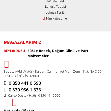
Lohusa Tacı
Lohusa Tepsisi
Lohusa Terliği
Tüm Kategoriler
MAĞAZALARIMIZ
BEYLİKDÜZÜ
SüSLe Bebek, Doğum Günü ve Parti
Malzemeleri
Beycity AVM. Atatürk Bulvarı, Cumhuriyet Mah. Zemin Kat, No:C-60
BEYLİKDÜZÜ / İSTANBUL
0 850 441 0 590
0 530 956 1 333
Kargo Destek Hattı : 0 850 441 0 590
Haritada Göster