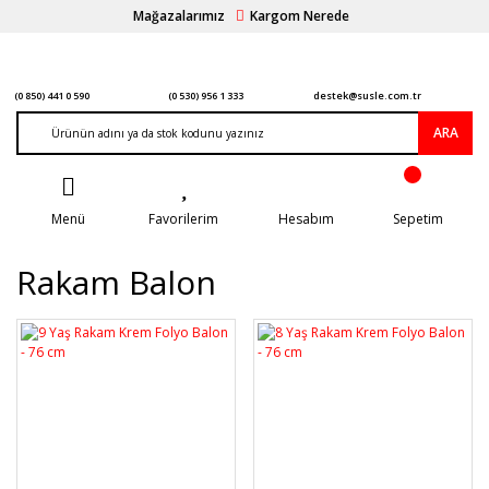
Mağazalarımız
Kargom Nerede
(0 850) 441 0 590
(0 530) 956 1 333
destek@susle.com.tr
ARA
Menü
Favorilerim
Hesabım
Sepetim
Rakam Balon