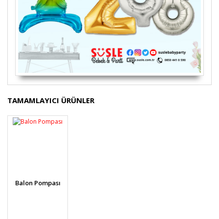
Bu ürünün fiyat bilgisi, resim, ürün açıklamalarında ve
TAMAMLAYICI ÜRÜNLER
diğer konularda yetersiz gördüğünüz noktaları öneri
Bu ürüne ilk yorumu siz yapın!
formunu kullanarak tarafımıza iletebilirsiniz.
Görüş ve önerileriniz için teşekkür ederiz.
Yorum Yaz
Ürün resmi kalitesiz, bozuk veya görüntülenemiyor.
Ürün açıklamasında eksik bilgiler bulunuyor.
Ürün bilgilerinde hatalar bulunuyor.
Balon Pompası
Ürün fiyatı diğer sitelerden daha pahalı.
Bu ürüne benzer farklı alternatifler olmalı.