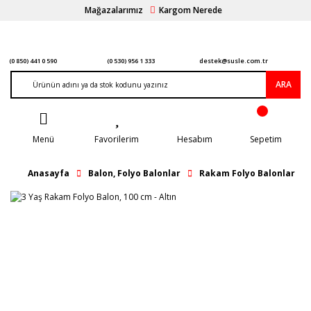
Mağazalarımız
Kargom Nerede
(0 850) 441 0 590
(0 530) 956 1 333
destek@susle.com.tr
ARA
Menü
Favorilerim
Hesabım
Sepetim
Anasayfa
Balon, Folyo Balonlar
Rakam Folyo Balonlar