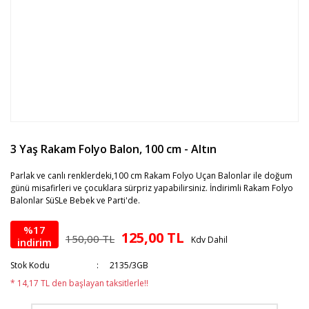
3 Yaş Rakam Folyo Balon, 100 cm - Altın
Parlak ve canlı renklerdeki,100 cm Rakam Folyo Uçan Balonlar ile doğum
günü misafirleri ve çocuklara sürpriz yapabilirsiniz. İndirimli Rakam Folyo
Balonlar SüSLe Bebek ve Parti'de.
%17
125,00 TL
150,00 TL
Kdv Dahil
indirim
Stok Kodu
2135/3GB
* 14,17 TL den başlayan taksitlerle!!