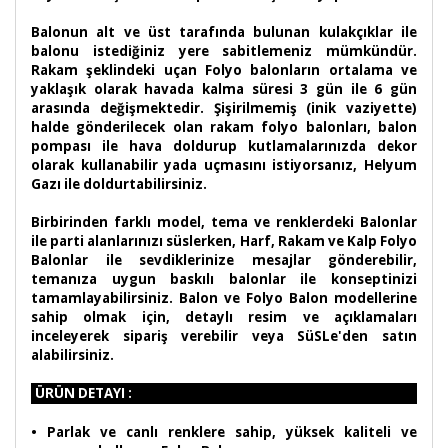
Balonun alt ve üst tarafında bulunan kulakçıklar ile
balonu istediğiniz yere sabitlemeniz mümkündür.
Rakam şeklindeki uçan Folyo balonların ortalama ve
yaklaşık olarak havada kalma süresi 3 gün ile 6 gün
arasında değişmektedir. Şişirilmemiş (inik vaziyette)
halde gönderilecek olan rakam folyo balonları, balon
pompası ile hava doldurup kutlamalarınızda dekor
olarak kullanabilir yada uçmasını istiyorsanız, Helyum
Gazı ile doldurtabilirsiniz.
Birbirinden farklı model, tema ve renklerdeki Balonlar
ile parti alanlarınızı süslerken, Harf, Rakam ve Kalp Folyo
Balonlar ile sevdiklerinize mesajlar gönderebilir,
temanıza uygun baskılı balonlar ile konseptinizi
tamamlayabilirsiniz. Balon ve Folyo Balon modellerine
sahip olmak için, detaylı resim ve açıklamaları
inceleyerek sipariş verebilir veya SüSLe'den satın
alabilirsiniz.
ÜRÜN DETAYI :
•
Parlak ve canlı renklere sahip, yüksek kaliteli ve