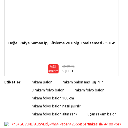
Doğal Rafya Saman İp, Süsleme ve Dolgu Malzemesi - 50 Gr
65,00 TL
%23
50,00 TL
indirim
Etiketler :
rakam Balon
rakam balon nasıl şişirilir
3 rakam folyo balon
rakam folyo balon
rakam folyo balon 100 cm
rakam folyo balon nasıl şişirilir
rakam folyo balon altın renk
uçan rakam balon