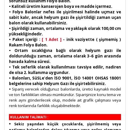
sorunsuz kullanım Folyo Balon.
• Kaliteli üretim kanserojen boya ve madde içermez.
• Folyo Balonlar nefes ile şişirilmesi halinde uçmaz ve
sabit kalır, ancak helyum gazı ile şişirtildiği zaman uçan
balon olarak kullanabilirsiniz.
• Şişirildiği zaman, ortalama ve yaklaşık olarak 100,00 cm
yüksekliğindedir.
• Paket içeriği :
[ 1 Adet ]
- inik vaziyette ( şişmemiş )
Rakam Folyo Balon.
• Ortam sıcaklığına bağlı olarak helyum gazı ile
doldurulduğu zaman, ortalama olarak 3-6 gün arasında
havada kalma süresi.
• Tek seferlik olarak kullanılması tavsiye edilir, nadiren
de olsa 2. kullanıma uygundur.
• Balonları, SüSLe'den İSO 9001, İSO 14001 OHSAS 18001
belgelerine sahip Helyum Gazı ile şişirtebilirsiniz.
•
Sipariş verecek olduğunuz balonlarda, üretici kaynaklı model
ve ton farklılıkları olması mümkündür. Siparişinize konu tema ve
renk aynı gönderilecek olup, modele ait grafik çalışması veya
renk tonlarında farklılık oluşabilmektedir.
KULLANIM TALİMATI :
•
Sekiz yaşından küçük çocuklarda, şişirilmemiş veya
patlamış balonlardan dolayı tıkanma veya nefes alamama