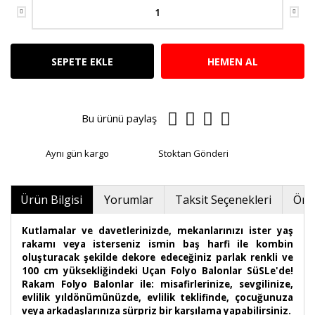
SEPETE EKLE
HEMEN AL
Bu ürünü paylaş
Aynı gün kargo
Stoktan Gönderi
Ürün Bilgisi
Yorumlar
Taksit Seçenekleri
Öner
Kutlamalar ve davetlerinizde, mekanlarınızı ister yaş
rakamı veya isterseniz ismin baş harfi ile kombin
oluşturacak şekilde dekore edeceğiniz parlak renkli ve
100 cm yüksekliğindeki Uçan Folyo Balonlar SüSLe'de!
Rakam Folyo Balonlar ile: misafirlerinize, sevgilinize,
evlilik yıldönümünüzde, evlilik teklifinde, çocuğunuza
veya arkadaşlarınıza sürpriz bir karşılama yapabilirsiniz.