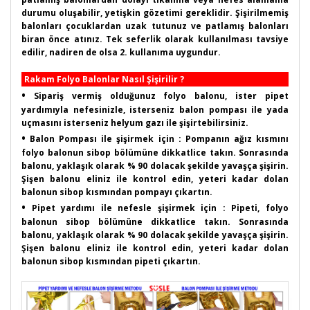
durumu oluşabilir, yetişkin gözetimi gereklidir. Şişirilmemiş
balonları çocuklardan uzak tutunuz ve patlamış balonları
biran önce atınız. Tek seferlik olarak kullanılması tavsiye
edilir, nadiren de olsa 2. kullanıma uygundur.
Rakam Folyo Balonlar Nasıl Şişirilir ?
•
Sipariş vermiş olduğunuz folyo balonu, ister pipet
yardımıyla nefesinizle, isterseniz balon pompası ile yada
uçmasını isterseniz helyum gazı ile şişirtebilirsiniz.
•
Balon Pompası ile şişirmek için : Pompanın ağız kısmını
folyo balonun sibop bölümüne dikkatlice takın. Sonrasında
balonu, yaklaşık olarak % 90 dolacak şekilde yavaşça şişirin.
Şişen balonu eliniz ile kontrol edin, yeteri kadar dolan
balonun sibop kısmından pompayı çıkartın.
•
Pipet yardımı ile nefesle şişirmek için : Pipeti, folyo
balonun sibop bölümüne dikkatlice takın. Sonrasında
balonu, yaklaşık olarak % 90 dolacak şekilde yavaşça şişirin.
Şişen balonu eliniz ile kontrol edin, yeteri kadar dolan
balonun sibop kısmından pipeti çıkartın.