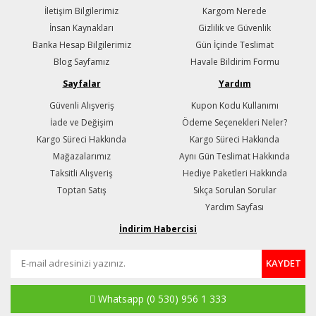
İletişim Bilgilerimiz
Kargom Nerede
İnsan Kaynakları
Gizlilik ve Güvenlik
Banka Hesap Bilgilerimiz
Gün İçinde Teslimat
Blog Sayfamız
Havale Bildirim Formu
Sayfalar
Yardım
Güvenli Alışveriş
Kupon Kodu Kullanımı
İade ve Değişim
Ödeme Seçenekleri Neler?
Kargo Süreci Hakkında
Kargo Süreci Hakkında
Mağazalarımız
Aynı Gün Teslimat Hakkında
Taksitli Alışveriş
Hediye Paketleri Hakkında
Toptan Satış
Sıkça Sorulan Sorular
Yardım Sayfası
İndirim Habercisi
KAYDET
Whatsapp
(0 530) 956 1 333