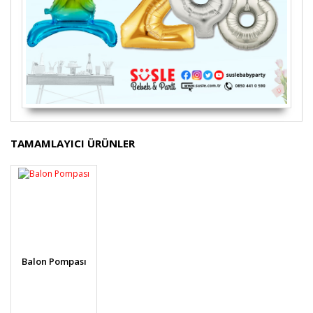
Bu ürünün fiyat bilgisi, resim, ürün açıklamalarında ve
TAMAMLAYICI ÜRÜNLER
diğer konularda yetersiz gördüğünüz noktaları öneri
Bu ürüne ilk yorumu siz yapın!
formunu kullanarak tarafımıza iletebilirsiniz.
Görüş ve önerileriniz için teşekkür ederiz.
Yorum Yaz
Ürün resmi kalitesiz, bozuk veya görüntülenemiyor.
Ürün açıklamasında eksik bilgiler bulunuyor.
Ürün bilgilerinde hatalar bulunuyor.
Balon Pompası
Ürün fiyatı diğer sitelerden daha pahalı.
Bu ürüne benzer farklı alternatifler olmalı.