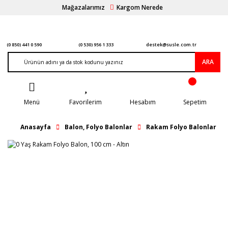
Mağazalarımız
Kargom Nerede
(0 850) 441 0 590
(0 530) 956 1 333
destek@susle.com.tr
ARA
Menü
Favorilerim
Hesabım
Sepetim
Anasayfa
Balon, Folyo Balonlar
Rakam Folyo Balonlar