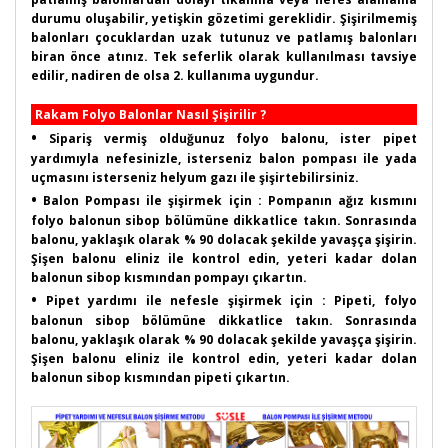
durumu oluşabilir, yetişkin gözetimi gereklidir. Şişirilmemiş
balonları çocuklardan uzak tutunuz ve patlamış balonları
biran önce atınız. Tek seferlik olarak kullanılması tavsiye
edilir, nadiren de olsa 2. kullanıma uygundur.
Rakam Folyo Balonlar Nasıl Şişirilir ?
•
Sipariş vermiş olduğunuz folyo balonu, ister pipet
yardımıyla nefesinizle, isterseniz balon pompası ile yada
uçmasını isterseniz helyum gazı ile şişirtebilirsiniz.
•
Balon Pompası ile şişirmek için : Pompanın ağız kısmını
folyo balonun sibop bölümüne dikkatlice takın. Sonrasında
balonu, yaklaşık olarak % 90 dolacak şekilde yavaşça şişirin.
Şişen balonu eliniz ile kontrol edin, yeteri kadar dolan
balonun sibop kısmından pompayı çıkartın.
•
Pipet yardımı ile nefesle şişirmek için : Pipeti, folyo
balonun sibop bölümüne dikkatlice takın. Sonrasında
balonu, yaklaşık olarak % 90 dolacak şekilde yavaşça şişirin.
Şişen balonu eliniz ile kontrol edin, yeteri kadar dolan
balonun sibop kısmından pipeti çıkartın.