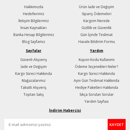
Hakkımızda
Ürün İade ve Değişim
Hedeflerimiz
Sipariş Ödemeleri
İletişim Bilgilerimiz
Kargom Nerede
İnsan Kaynakları
Gizlilik ve Güvenlik
Banka Hesap Bilgilerimiz
Gün İçinde Teslimat
Blog Sayfamız
Havale Bildirim Formu
Sayfalar
Yardım
Güvenli Alışveriş
Kupon Kodu Kullanımı
İade ve Değişim
Ödeme Seçenekleri Neler?
Kargo Süreci Hakkında
Kargo Süreci Hakkında
Mağazalarımız
Aynı Gün Teslimat Hakkında
Taksitli Alışveriş
Hediye Paketleri Hakkında
Toptan Satış
Sıkça Sorulan Sorular
Yardım Sayfası
İndirim Habercisi
KAYDET