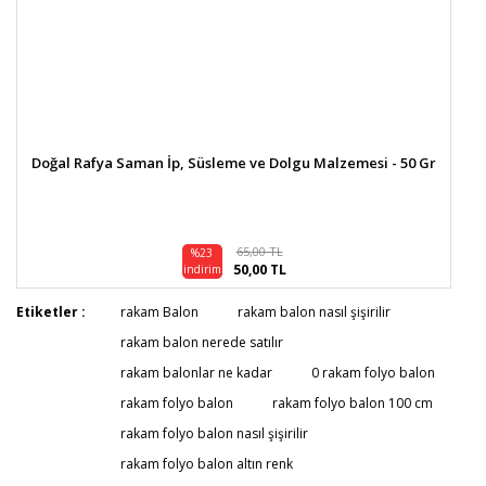
Doğal Rafya Saman İp, Süsleme ve Dolgu Malzemesi - 50 Gr
65,00 TL
%23
50,00 TL
indirim
Etiketler :
rakam Balon
rakam balon nasıl şişirilir
rakam balon nerede satılır
rakam balonlar ne kadar
0 rakam folyo balon
rakam folyo balon
rakam folyo balon 100 cm
rakam folyo balon nasıl şişirilir
rakam folyo balon altın renk