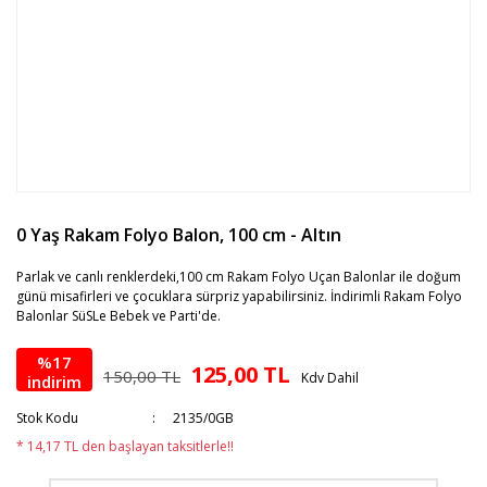
0 Yaş Rakam Folyo Balon, 100 cm - Altın
Parlak ve canlı renklerdeki,100 cm Rakam Folyo Uçan Balonlar ile doğum
günü misafirleri ve çocuklara sürpriz yapabilirsiniz. İndirimli Rakam Folyo
Balonlar SüSLe Bebek ve Parti'de.
%17
125,00 TL
150,00 TL
Kdv Dahil
indirim
Stok Kodu
2135/0GB
* 14,17 TL den başlayan taksitlerle!!