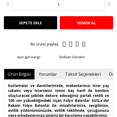
SEPETE EKLE
HEMEN AL
Bu ürünü paylaş
Aynı gün kargo
Stoktan Gönderi
Ürün Bilgisi
Yorumlar
Taksit Seçenekleri
Öner
Kutlamalar ve davetlerinizde, mekanlarınızı ister yaş
rakamı veya isterseniz ismin baş harfi ile kombin
oluşturacak şekilde dekore edeceğiniz parlak renkli ve
100 cm yüksekliğindeki Uçan Folyo Balonlar SüSLe'de!
Rakam Folyo Balonlar ile: misafirlerinize, sevgilinize,
evlilik yıldönümünüzde, evlilik teklifinde, çocuğunuza
veya arkadaşlarınıza sürpriz bir karşılama yapabilirsiniz.