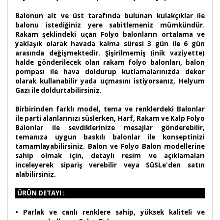
Balonun alt ve üst tarafında bulunan kulakçıklar ile
balonu istediğiniz yere sabitlemeniz mümkündür.
Rakam şeklindeki uçan Folyo balonların ortalama ve
yaklaşık olarak havada kalma süresi 3 gün ile 6 gün
arasında değişmektedir. Şişirilmemiş (inik vaziyette)
halde gönderilecek olan rakam folyo balonları, balon
pompası ile hava doldurup kutlamalarınızda dekor
olarak kullanabilir yada uçmasını istiyorsanız, Helyum
Gazı ile doldurtabilirsiniz.
Birbirinden farklı model, tema ve renklerdeki Balonlar
ile parti alanlarınızı süslerken, Harf, Rakam ve Kalp Folyo
Balonlar ile sevdiklerinize mesajlar gönderebilir,
temanıza uygun baskılı balonlar ile konseptinizi
tamamlayabilirsiniz. Balon ve Folyo Balon modellerine
sahip olmak için, detaylı resim ve açıklamaları
inceleyerek sipariş verebilir veya SüSLe'den satın
alabilirsiniz.
ÜRÜN DETAYI :
•
Parlak ve canlı renklere sahip, yüksek kaliteli ve