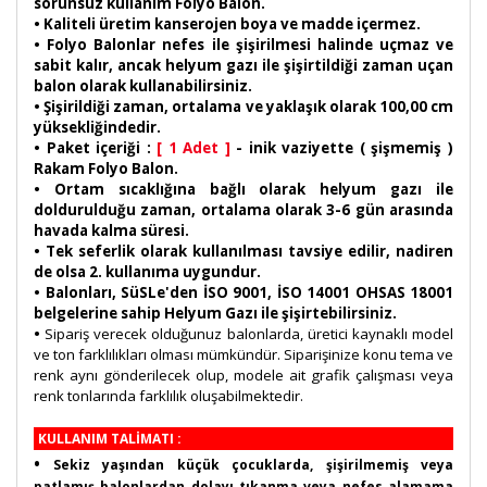
sorunsuz kullanım Folyo Balon.
• Kaliteli üretim kanserojen boya ve madde içermez.
• Folyo Balonlar nefes ile şişirilmesi halinde uçmaz ve
sabit kalır, ancak helyum gazı ile şişirtildiği zaman uçan
balon olarak kullanabilirsiniz.
• Şişirildiği zaman, ortalama ve yaklaşık olarak 100,00 cm
yüksekliğindedir.
• Paket içeriği :
[ 1 Adet ]
- inik vaziyette ( şişmemiş )
Rakam Folyo Balon.
• Ortam sıcaklığına bağlı olarak helyum gazı ile
doldurulduğu zaman, ortalama olarak 3-6 gün arasında
havada kalma süresi.
• Tek seferlik olarak kullanılması tavsiye edilir, nadiren
de olsa 2. kullanıma uygundur.
• Balonları, SüSLe'den İSO 9001, İSO 14001 OHSAS 18001
belgelerine sahip Helyum Gazı ile şişirtebilirsiniz.
•
Sipariş verecek olduğunuz balonlarda, üretici kaynaklı model
ve ton farklılıkları olması mümkündür. Siparişinize konu tema ve
renk aynı gönderilecek olup, modele ait grafik çalışması veya
renk tonlarında farklılık oluşabilmektedir.
KULLANIM TALİMATI :
•
Sekiz yaşından küçük çocuklarda, şişirilmemiş veya
patlamış balonlardan dolayı tıkanma veya nefes alamama