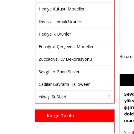
Hediye Kutusu Modelleri
Denizci Temalı Ürünler
Hediyelik Ürünler
Fotoğraf Çerçevesi Modelleri
Bu ürü
Züccaciye, Ev Dekorasyonu
Sevgililer Günü Süsleri
Cadılar Bayramı Halloween
Sevd
Yılbaşı SüSLeri
yüks
şişi
dold
Kargo Takibi
müm
Şişi