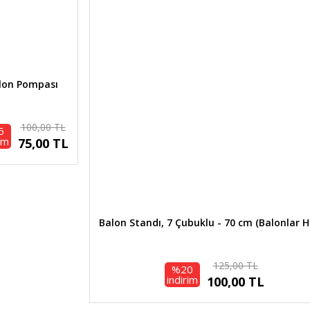
Ürün açıklamasında eksik bilgiler bulunuyor.
Ürün bilgilerinde hatalar bulunuyor.
Ürün fiyatı diğer sitelerden daha pahalı.
Bu ürüne benzer farklı alternatifler olmalı.
lon Pompası
100,00 TL
5
im
75,00 TL
Gönder
Balon Standı, 7 Çubuklu - 70 cm (Balonlar H
125,00 TL
%20
indirim
100,00 TL