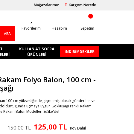
Mağazalarımız
Kargom Nerede
Favorilerim
Hesabım
Sepetim
ARA
I
KULLAN AT SOFRA
İNDİRİMDEKİLER
LERI
ÜRÜNLERI
Rakam Folyo Balon, 100 cm -
şağı
aman 100 cm yüksekliğinde, şişmemiş olarak gönderilen ve
doldurtuğunda uçmaya uygun Gökkuşağı renkli Rakam
ve Rakam Balon Modelleri SüSLe'de!
125,00 TL
150,00 TL
Kdv Dahil