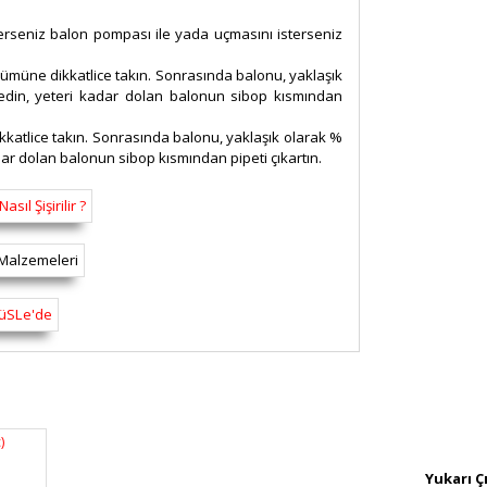
sterseniz balon pompası ile yada uçmasını isterseniz
lümüne dikkatlice takın. Sonrasında balonu, yaklaşık
l edin, yeteri kadar dolan balonun sibop kısmından
ikkatlice takın. Sonrasında balonu, yaklaşık olarak %
adar dolan balonun sibop kısmından pipeti çıkartın.
rsiz gördüğünüz noktaları öneri formunu
n!
Yukarı Ç