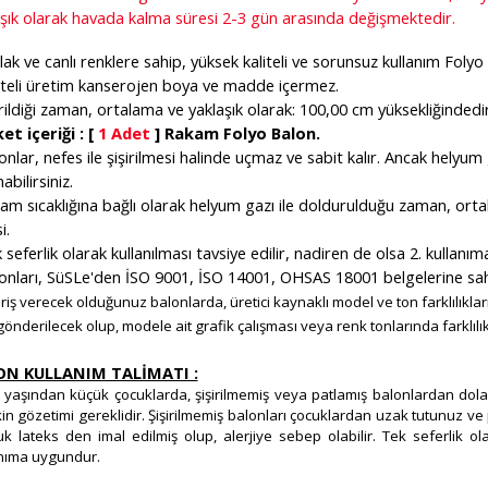
aşık olarak havada kalma süresi 2-3 gün arasında değişmektedir.
lak ve canlı renklere sahip, yüksek kaliteli ve sorunsuz kullanım Folyo
liteli üretim kanserojen boya ve madde içermez.
irildiği zaman, ortalama ve yaklaşık olarak: 100,00 cm yüksekliğindedir
et içeriği : [
1 Adet
] Rakam Folyo Balon.
onlar, nefes ile şişirilmesi halinde uçmaz ve sabit kalır. Ancak helyum 
abilirsiniz.
tam sıcaklığına bağlı olarak helyum gazı ile doldurulduğu zaman, or
i.
 seferlik olarak kullanılması tavsiye edilir, nadiren de olsa 2. kullanı
onları, SüSLe'den İSO 9001, İSO 14001, OHSAS 18001 belgelerine sahip 
ariş verecek olduğunuz balonlarda, üretici kaynaklı model ve ton farklılık
gönderilecek olup, modele ait grafik çalışması veya renk tonlarında farklılı
ON KULLANIM TALİMATI :
 yaşından küçük çocuklarda, şişirilmemiş veya patlamış balonlardan do
kin gözetimi gereklidir. Şişirilmemiş balonları çocuklardan uzak tutunuz ve 
k lateks den imal edilmiş olup, alerjiye sebep olabilir. Tek seferlik ol
nıma uygundur.