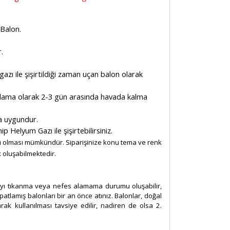
 Balon.
.
gazı ile şişirtildiği zaman uçan balon olarak
talama olarak 2-3 gün arasında havada kalma
ma uygundur.
Helyum Gazı ile şişirtebilirsiniz.
ları olması mümkündür. Siparişinize konu tema ve renk
k oluşabilmektedir.
layı tıkanma veya nefes alamama durumu oluşabilir,
patlamış balonları bir an önce atınız. Balonlar, doğal
arak kullanılması tavsiye edilir, nadiren de olsa 2.