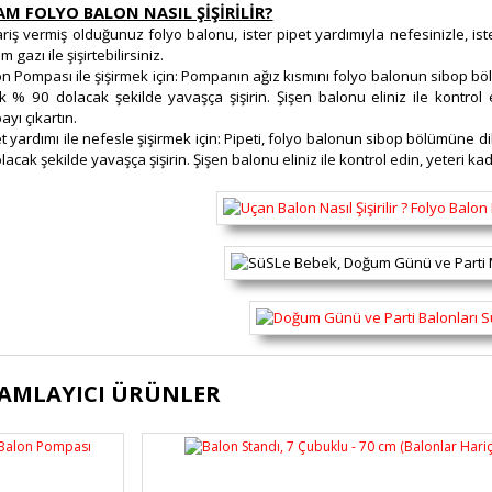
M FOLYO BALON NASIL ŞİŞİRİLİR?
ariş vermiş olduğunuz folyo balonu, ister pipet yardımıyla nefesinizle, i
 gazı ile şişirtebilirsiniz.
on Pompası ile şişirmek için: Pompanın ağız kısmını folyo balonun sibop bö
k % 90 dolacak şekilde yavaşça şişirin. Şişen balonu eliniz ile kontro
yı çıkartın.
et yardımı ile nefesle şişirmek için: Pipeti, folyo balonun sibop bölümüne d
lacak şekilde yavaşça şişirin. Şişen balonu eliniz ile kontrol edin, yeteri k
ürünün fiyat bilgisi, resim, ürün açıklamalarında ve diğer konularda yete
AMLAYICI ÜRÜNLER
lanarak tarafımıza iletebilirsiniz.
Bu ürüne ilk yorumu siz yapı
üş ve önerileriniz için teşekkür ederiz.
Ürün resmi kalitesiz, bozuk veya görüntülenemiyor.
Yorum Yaz