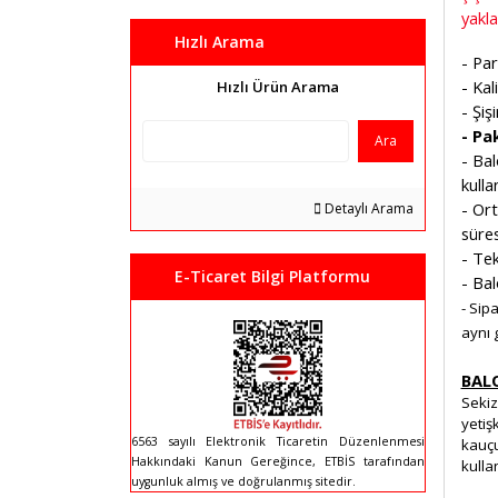
yakl
Hızlı Arama
- Par
- Ka
Hızlı Ürün Arama
- Şiş
- Pak
Ara
- Bal
kullan
- Or
Detaylı Arama
süres
- Tek
E-Ticaret Bilgi Platformu
- Bal
- Sip
aynı 
BAL
Sekiz
yetiş
6563 sayılı Elektronik Ticaretin Düzenlenmesi
kauçu
Hakkındaki Kanun Gereğince, ETBİS tarafından
kulla
uygunluk almış ve doğrulanmış sitedir.