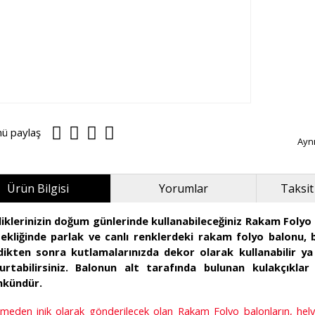
nü paylaş
Ayn
Ürün Bilgisi
Yorumlar
Taksit
iklerinizin doğum günlerinde kullanabileceğiniz Rakam Folyo B
ekliğinde parlak ve canlı renklerdeki rakam folyo balonu, 
rdikten sonra kutlamalarınızda dekor olarak kullanabilir ya
urtabilirsiniz. Balonun alt tarafında bulunan kulakçıklar
kündür.
rilmeden inik olarak gönderilecek olan Rakam Folyo balonların, h