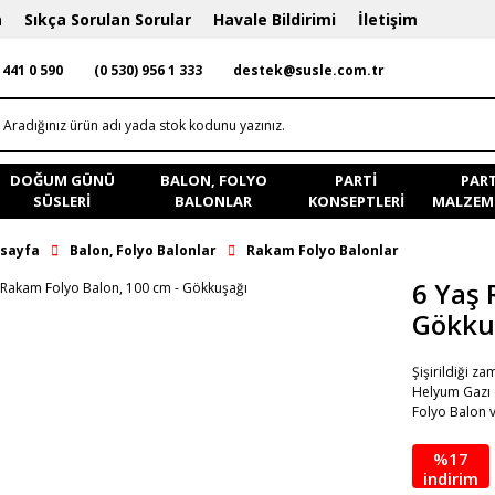
a
Sıkça Sorulan Sorular
Havale Bildirimi
İletişim
 441 0 590
(0 530) 956 1 333
destek@susle.com.tr
DOĞUM GÜNÜ
BALON, FOLYO
PARTI
PART
SÜSLERI
BALONLAR
KONSEPTLERI
MALZEME
sayfa
Balon, Folyo Balonlar
Rakam Folyo Balonlar
6 Yaş 
Gökku
Şişirildiği z
Helyum Gazı 
Folyo Balon 
%17
indirim