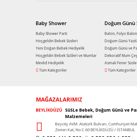
Baby Shower
Doğum Günü S
Baby Shower Parti
Balon, Folyo Balon
Hoşgeldin Bebek Süsleri
Doğum Günü Yazıl
Yeni Doğan Bebek Hediyelik
Doğum Günü ve Part
Hoşgeldin Bebek SüSleri ve Mumlar
Dekoratif Mum Çeşi
Mevlid Hediyelik
Asmalı Fener Süsle
Tüm Kategoriler
Tüm Kategoriler
MAĞAZALARIMIZ
BEYLİKDÜZÜ
SüSLe Bebek, Doğum Günü ve Par
Malzemeleri
Beycity AVM. Atatürk Bulvarı, Cumhuriyet Ma
Zemin Kat, No:C-60 BEYLİKDÜZÜ / İSTANBUL