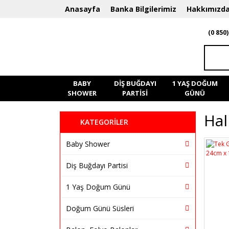
Anasayfa
Banka Bilgilerimiz
Hakkımızd
(0 850)
BABY
DIŞ BUĞDAYI
1 YAŞ DOĞUM
SHOWER
PARTISI
GÜNÜ
Hal
KATEGORİLER
Baby Shower
Diş Buğdayı Partisi
1 Yaş Doğum Günü
Doğum Günü Süsleri