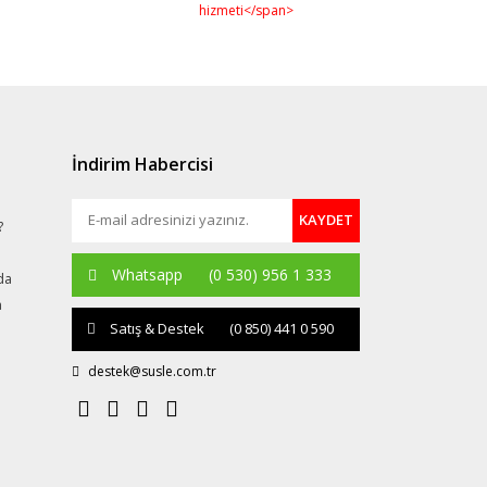
İndirim Habercisi
KAYDET
?
Whatsapp
(0 530) 956 1 333
da
a
Satış & Destek
(0 850) 441 0 590
destek@susle.com.tr