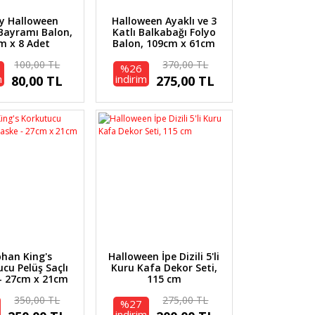
y Halloween
Halloween Ayaklı ve 3
 Bayramı Balon,
Katlı Balkabağı Folyo
m x 8 Adet
Balon, 109cm x 61cm
100,00 TL
370,00 TL
%26
m
indirim
80,00 TL
275,00 TL
phan King's
Halloween İpe Dizili 5'li
cu Pelüş Saçlı
Kuru Kafa Dekor Seti,
- 27cm x 21cm
115 cm
350,00 TL
275,00 TL
%27
indirim