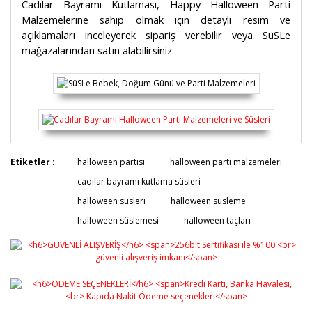
Cadılar Bayramı Kutlaması, Happy Halloween Parti
Malzemelerine sahip olmak için detaylı resim ve
açıklamaları inceleyerek sipariş verebilir veya SüSLe
mağazalarından satın alabilirsiniz.
Bu ürünün fiyat bilgisi, resim, ürün açıklamalarında ve
Etiketler :
halloween partisi
halloween parti malzemeleri
diğer konularda yetersiz gördüğünüz noktaları öneri
Bu ürüne ilk yorumu siz yapın!
cadılar bayramı kutlama süsleri
formunu kullanarak tarafımıza iletebilirsiniz.
Görüş ve önerileriniz için teşekkür ederiz.
halloween süsleri
halloween süsleme
halloween süslemesi
halloween taçları
Yorum Yaz
Ürün resmi kalitesiz, bozuk veya görüntülenemiyor.
Ürün açıklamasında eksik bilgiler bulunuyor.
Ürün bilgilerinde hatalar bulunuyor.
Ürün fiyatı diğer sitelerden daha pahalı.
Bu ürüne benzer farklı alternatifler olmalı.