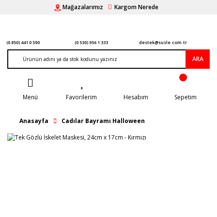
Mağazalarımız
Kargom Nerede
(0 850) 441 0 590
(0 530) 956 1 333
destek@susle.com.tr
ARA
Menü
Favorilerim
Hesabım
Sepetim
Anasayfa
Cadılar Bayramı Halloween