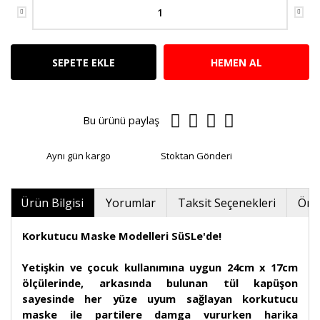
SEPETE EKLE
HEMEN AL
Bu ürünü paylaş
Aynı gün kargo
Stoktan Gönderi
Ürün Bilgisi
Yorumlar
Taksit Seçenekleri
Öner
Korkutucu Maske Modelleri SüSLe'de!
Yetişkin ve çocuk kullanımına uygun 24cm x 17cm
ölçülerinde, arkasında bulunan tül kapüşon
sayesinde her yüze uyum sağlayan korkutucu
maske ile partilere damga vururken harika