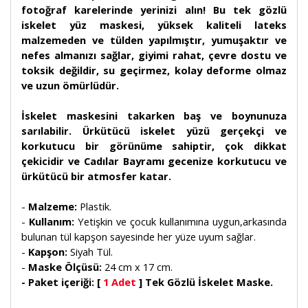
fotoğraf karelerinde yerinizi alın! Bu tek gözlü
iskelet yüz maskesi, yüksek kaliteli lateks
malzemeden ve tülden yapılmıştır, yumuşaktır ve
nefes almanızı sağlar, giyimi rahat, çevre dostu ve
toksik değildir, su geçirmez, kolay deforme olmaz
ve uzun ömürlüdür.
İskelet maskesini takarken baş ve boynunuza
sarılabilir. Ürkütücü iskelet yüzü gerçekçi ve
korkutucu bir görünüme sahiptir, çok dikkat
çekicidir ve Cadılar Bayramı gecenize korkutucu ve
ürkütücü bir atmosfer katar.
-
Malzeme:
Plastik.
-
Kullanım:
Yetişkin ve çocuk kullanımına uygun,arkasında
bulunan tül kapşon sayesinde her yüze uyum sağlar.
-
Kapşon:
Siyah Tül.
-
Maske Ölçüsü:
24 cm x 17 cm.
- Paket içeriği: [
1 Adet
] Tek Gözlü İskelet Maske.