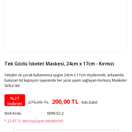
Tek Gözlü İskelet Maskesi, 24cm x 17cm - Kırmızı
Yetişkin ve çocuk kullanımına uygun 24cm x 17cm ölçülerinde, arkasında
bulunan tül kapüşon sayesinde her yüze uyum sağlayan Korkunç Maskeler
SüSLe'de!
%27
200,00 TL
275,00 TL
Kdv Dahil
indirim
Stok Kodu
0099-52-2
* 22,67 TL den başlayan taksitlerle!!