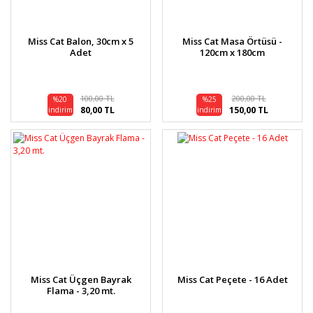
Hediyelik Ürünler
Pipetler, Kürdanlar
Taraftar Partisi
Kostümler ve Aksesuarları
Hediyelik Kalem
Pasta SüSLeri, KeK Çubukları
Miss Cat Balon, 30cm x 5
Miss Cat Masa Örtüsü -
Özel Gün Partileri
Adet
120cm x 180cm
Hediyelik Anahtarlık
Parti Renkleri
Müzik Kutuları
100,00 TL
200,00 TL
%20
%25
80,00 TL
150,00 TL
indirim
indirim
Miss Cat Üçgen Bayrak
Miss Cat Peçete - 16 Adet
Flama - 3,20 mt.