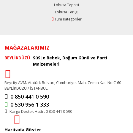
Lohusa Tepsisi
Lohusa Terliği
Tüm Kategoriler
MAĞAZALARIMIZ
BEYLİKDÜZÜ
SüSLe Bebek, Doğum Günü ve Parti
Malzemeleri
Beycity AVM. Atatürk Bulvarı, Cumhuriyet Mah. Zemin Kat, No:C-60
BEYLİKDÜZÜ / İSTANBUL
0 850 441 0 590
0 530 956 1 333
Kargo Destek Hattı : 0 850 441 0 590
Haritada Göster