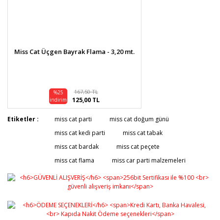
Miss Cat Üçgen Bayrak Flama - 3,20 mt.
167,50 TL
%25
125,00 TL
indirim
Etiketler :
miss cat parti
miss cat doğum günü
miss cat kedi parti
miss cat tabak
miss cat bardak
miss cat peçete
miss cat flama
miss car parti malzemeleri