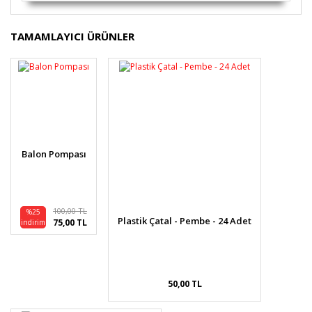
Bu ürünün fiyat bilgisi, resim, ürün açıklamalarında ve
TAMAMLAYICI ÜRÜNLER
diğer konularda yetersiz gördüğünüz noktaları öneri
Bu ürüne ilk yorumu siz yapın!
formunu kullanarak tarafımıza iletebilirsiniz.
Görüş ve önerileriniz için teşekkür ederiz.
Yorum Yaz
Ürün resmi kalitesiz, bozuk veya görüntülenemiyor.
Ürün açıklamasında eksik bilgiler bulunuyor.
Ürün bilgilerinde hatalar bulunuyor.
Balon Pompası
Ürün fiyatı diğer sitelerden daha pahalı.
Bu ürüne benzer farklı alternatifler olmalı.
100,00 TL
%25
Plastik Çatal - Pembe - 24 Adet
75,00 TL
indirim
Gönder
50,00 TL