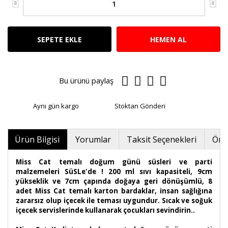
SEPETE EKLE
HEMEN AL
Bu ürünü paylaş
Aynı gün kargo
Stoktan Gönderi
Ürün Bilgisi
Yorumlar
Taksit Seçenekleri
Öner
Miss Cat temalı doğum günü süsleri ve parti
malzemeleri SüSLe'de ! 200 ml sıvı kapasiteli, 9cm
yükseklik ve 7cm çapında doğaya geri dönüşümlü, 8
adet Miss Cat temalı karton bardaklar, insan sağlığına
zararsız olup içecek ile teması uygundur. Sıcak ve soğuk
içecek servislerinde kullanarak çocukları sevindirin..