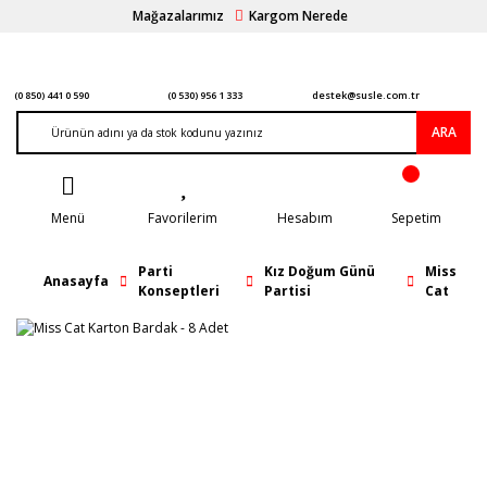
Mağazalarımız
Kargom Nerede
(0 850) 441 0 590
(0 530) 956 1 333
destek@susle.com.tr
ARA
Menü
Favorilerim
Hesabım
Sepetim
Parti
Kız Doğum Günü
Miss
Anasayfa
Konseptleri
Partisi
Cat