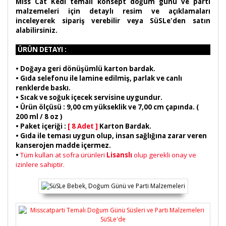
Miss Cat Kedi temalı konsept doğum günü ve parti
malzemeleri için detaylı resim ve açıklamaları
inceleyerek sipariş verebilir veya SüSLe'den satın
alabilirsiniz.
ÜRÜN DETAYI :
•
Doğaya geri dönüşümlü karton bardak.
• Gıda selefonu ile lamine edilmiş, parlak ve canlı
renklerde baskı.
• Sıcak ve soğuk içecek servisine uygundur.
• Ürün ölçüsü : 9,00 cm yükseklik ve 7,00 cm çapında. (
200 ml / 8 oz )
• Paket içeriği :
[ 8 Adet ]
Karton Bardak.
• Gıda ile teması uygun olup, insan sağlığına zarar veren
kanserojen madde içermez.
•
Tüm kullan at sofra ürünleri
Lisanslı
olup gerekli onay ve
izinlere sahiptir.