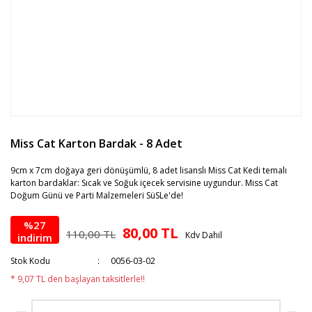
Miss Cat Karton Bardak - 8 Adet
9cm x 7cm doğaya geri dönüşümlü, 8 adet lisanslı Miss Cat Kedi temalı
karton bardaklar: Sıcak ve Soğuk içecek servisine uygundur. Miss Cat
Doğum Günü ve Parti Malzemeleri SüSLe'de!
%27
80,00 TL
110,00 TL
Kdv Dahil
indirim
Stok Kodu
0056-03-02
* 9,07 TL den başlayan taksitlerle!!