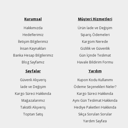
Kurumsal
Müşteri Hizmetleri
Hakkımızda
Ürün İade ve Değişim
Hedeflerimiz
Sipariş Ödemeleri
İletişim Bilgilerimiz
Kargom Nerede
İnsan Kaynakları
Gizlilik ve Güvenlik
Banka Hesap Bilgilerimiz
Gün İçinde Teslimat
Blog Sayfamız
Havale Bildirim Formu
Sayfalar
Yardım
Güvenli Alışveriş
Kupon Kodu Kullanımı
İade ve Değişim
Ödeme Seçenekleri Neler?
Kargo Süreci Hakkında
Kargo Süreci Hakkında
Mağazalarımız
Aynı Gün Teslimat Hakkında
Taksitli Alışveriş
Hediye Paketleri Hakkında
Toptan Satış
Sıkça Sorulan Sorular
Yardım Sayfası