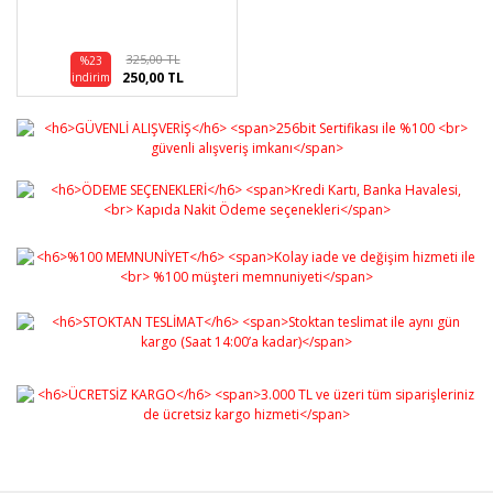
325,00 TL
%23
250,00 TL
indirim