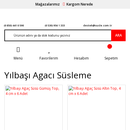
Mağazalarımız
Kargom Nerede
(0 850) 441 0 590
(0 530) 956 1 333
destek@susle.com.tr
ARA
Menü
Favorilerim
Hesabım
Sepetim
Yılbaşı Agacı Süsleme