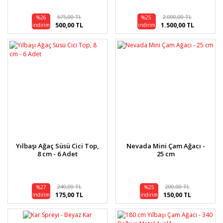
675,00 TL
2.000,00 TL
%26
%25
500,00 TL
1.500,00 TL
indirim
indirim
Yılbaşı Ağaç Süsü Cici Top,
Nevada Mini Çam Ağacı -
8 cm - 6 Adet
25 cm
240,00 TL
200,00 TL
%27
%25
175,00 TL
150,00 TL
indirim
indirim