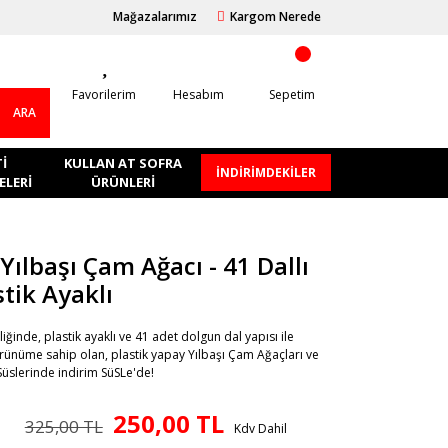
Mağazalarımız
Kargom Nerede
Favorilerim
Hesabım
Sepetim
ARA
I
KULLAN AT SOFRA
İNDİRİMDEKİLER
LERI
ÜRÜNLERI
Yılbaşı Çam Ağacı - 41 Dallı
stik Ayaklı
iğinde, plastik ayaklı ve 41 adet dolgun dal yapısı ile
rünüme sahip olan, plastik yapay Yılbaşı Çam Ağaçları ve
Süslerinde indirim SüSLe'de!
250,00 TL
325,00 TL
Kdv Dahil