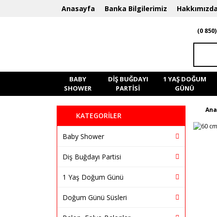
Anasayfa
Banka Bilgilerimiz
Hakkımızd
(0 850)
BABY
DIŞ BUĞDAYI
1 YAŞ DOĞUM
SHOWER
PARTISI
GÜNÜ
Ana
KATEGORİLER
Baby Shower
Diş Buğdayı Partisi
1 Yaş Doğum Günü
Doğum Günü Süsleri