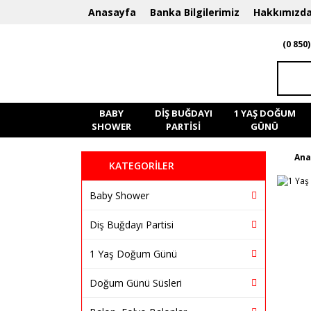
Anasayfa
Banka Bilgilerimiz
Hakkımızd
(0 850)
BABY
DIŞ BUĞDAYI
1 YAŞ DOĞUM
SHOWER
PARTISI
GÜNÜ
Ana
KATEGORİLER
Baby Shower
Diş Buğdayı Partisi
1 Yaş Doğum Günü
Doğum Günü Süsleri