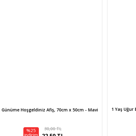
Ürün resmi kalitesiz, bozuk veya görüntülenemiyor.
Yorum Yaz
Ürün açıklamasında eksik bilgiler bulunuyor.
Ürün bilgilerinde hatalar bulunuyor.
Ürün fiyatı diğer sitelerden daha pahalı.
Bu ürüne benzer farklı alternatifler olmalı.
Gönder
1 Yaş Uğur 
ş Günüme Hoşgeldiniz Afiş, 70cm x 50cm - Mavi
30,00 TL
%25
indirim
22,50 TL