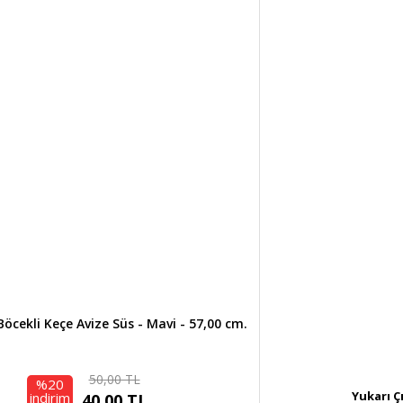
Böcekli Keçe Avize Süs - Mavi - 57,00 cm.
50,00 TL
%20
Yukarı Ç
indirim
40,00 TL