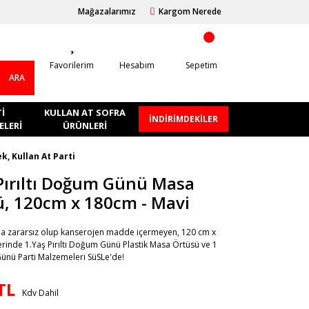
Mağazalarımız
Kargom Nerede
Favorilerim
Hesabım
Sepetim
ARA
I
KULLAN AT SOFRA
İNDİRİMDEKİLER
LERI
ÜRÜNLERI
k, Kullan At Parti
Pırıltı Doğum Günü Masa
, 120cm x 180cm - Mavi
ına zararsız olup kanserojen madde içermeyen, 120 cm x
rinde 1.Yaş Pırıltı Doğum Günü Plastik Masa Örtüsü ve 1
nü Parti Malzemeleri SüSLe'de!
TL
Kdv Dahil