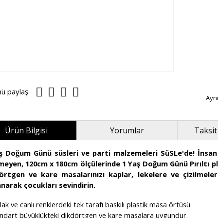
nü paylaş
Ayn
Ürün Bilgisi
Yorumlar
Taksit
ş Doğum Günü süsleri ve parti malzemeleri SüSLe'de! İnsan
meyen, 120cm x 180cm ölçülerinde 1 Yaş Doğum Günü Pırıltı 
örtgen ve kare masalarınızı kaplar, lekelere ve çizilmele
anarak çocukları sevindirin.
lak ve canlı renklerdeki tek tarafı baskılı plastik masa örtüsü.
andart büyüklükteki dikdörtgen ve kare masalara uygundur.