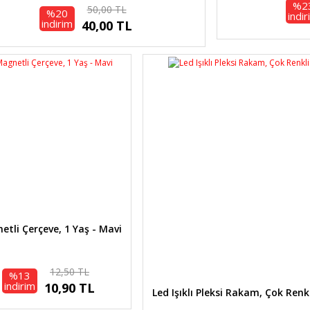
%2
50,00 TL
%20
indi
indirim
40,00 TL
tli Çerçeve, 1 Yaş - Mavi
12,50 TL
%13
indirim
10,90 TL
Led Işıklı Pleksi Rakam, Çok Renkli