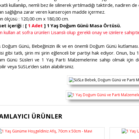
katli kullanılıp, nemli bez ile silinerek yırtılmadığı taktirde, nadiren d
san sağlığına zarar veren kanserojen madde içermez.
ün ölçüsü : 120,00 cm x 180,00 cm.
et içeriği : [
1 Adet
] 1 Yaş Doğum Günü Masa Örtüsü.
 kullan at sofra ürünleri Lisanslı olup gerekli onay ve izinlere sahiptir
ş Doğum Günü, Bebeğinizin ilk ve en önemli Doğum Günü kutlaması. Ç
si gibi tatlı, şirin mi şirin eğlenceli bir partiyi hak ediyor. Onun, 
m Günü Süsleri ve 1 Yaş Parti Malzemelerine sahip olmak için deta
ilir veya SüSLe‘den satın alabilirsiniz.
ürünün fiyat bilgisi, resim, ürün açıklamalarında ve diğer konularda yete
AMLAYICI ÜRÜNLER
lanarak tarafımıza iletebilirsiniz.
Bu ürüne ilk yorumu siz yapı
üş ve önerileriniz için teşekkür ederiz.