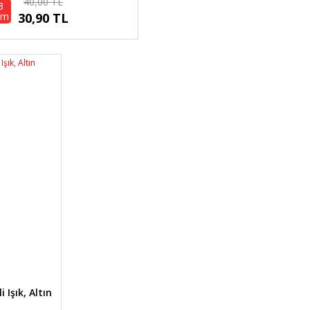
40,00 TL
3
rim
30,90 TL
 Işık, Altın