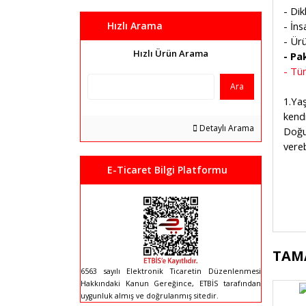
- Dik
- İn
Hızlı Arama
- Ür
Hızlı Ürün Arama
- Pak
- Tüm
Ara
1.Ya
kendi
Detaylı Arama
Doğu
vereb
E-Ticaret Bilgi Platformu
Bu 
TAM
kul
6563 sayılı Elektronik Ticaretin Düzenlenmesi
Gör
Hakkındaki Kanun Gereğince, ETBİS tarafından
uygunluk almış ve doğrulanmış sitedir.