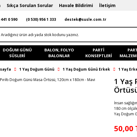
a
Sıkça Sorulan Sorular
Havale Bildirimi
İletişim
 441 0 590
(0 530) 956 1 333
destek@susle.com.tr
DOĞUM GÜNÜ
BALON, FOLYO
PARTI
PART
SÜSLERI
BALONLAR
KONSEPTLERI
MALZEME
sayfa
1 Yaş Doğum Günü
1 Yaş Doğum Günü Erkek
1 Yaş Erke
1 Yaş 
Örtüsü
İnsan sağlığ
180 cm ölçüle
Yaş Doğum Gü
50,00 