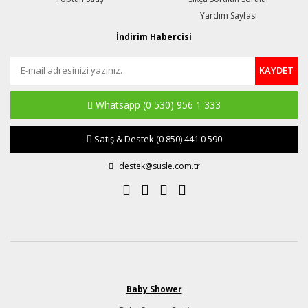
Yardım Sayfası
İndirim Habercisi
KAYDET
Whatsapp
(0 530) 956 1 333
Satış & Destek
(0 850) 441 0 590
destek@susle.com.tr
Baby Shower