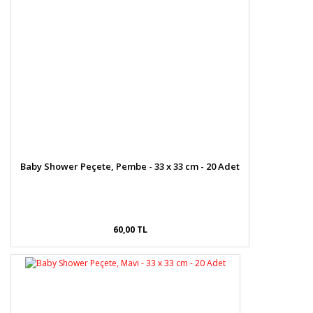
Ürün bilgilerinde hatalar bulunuyor.
Ürün fiyatı diğer sitelerden daha pahalı.
Bu ürüne benzer farklı alternatifler olmalı.
Gönder
Baby Shower Peçete, Pembe - 33 x 33 cm - 20 Adet
60,00 TL