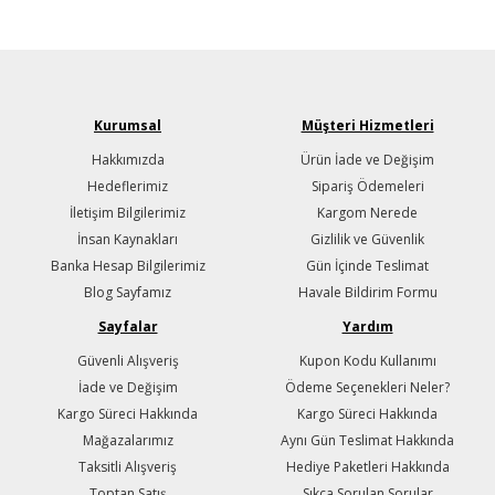
Kurumsal
Müşteri Hizmetleri
Hakkımızda
Ürün İade ve Değişim
Hedeflerimiz
Sipariş Ödemeleri
İletişim Bilgilerimiz
Kargom Nerede
İnsan Kaynakları
Gizlilik ve Güvenlik
Banka Hesap Bilgilerimiz
Gün İçinde Teslimat
Blog Sayfamız
Havale Bildirim Formu
Sayfalar
Yardım
Güvenli Alışveriş
Kupon Kodu Kullanımı
İade ve Değişim
Ödeme Seçenekleri Neler?
Kargo Süreci Hakkında
Kargo Süreci Hakkında
Mağazalarımız
Aynı Gün Teslimat Hakkında
Taksitli Alışveriş
Hediye Paketleri Hakkında
Toptan Satış
Sıkça Sorulan Sorular