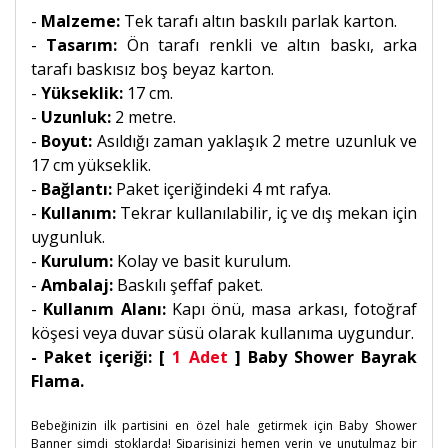
-
Malzeme:
Tek tarafı altın baskılı parlak karton.
-
Tasarım:
Ön tarafı renkli ve altın baskı, arka
tarafı baskısız boş beyaz karton.
-
Yükseklik:
17 cm.
-
Uzunluk:
2 metre.
-
Boyut:
Asıldığı zaman yaklaşık 2 metre uzunluk ve
17 cm yükseklik.
-
Bağlantı:
Paket içeriğindeki 4 mt rafya.
-
Kullanım:
Tekrar kullanılabilir, iç ve dış mekan için
uygunluk.
-
Kurulum:
Kolay ve basit kurulum.
-
Ambalaj:
Baskılı şeffaf paket.
-
Kullanım Alanı:
Kapı önü, masa arkası, fotoğraf
köşesi veya duvar süsü olarak kullanıma uygundur.
- Paket içeriği: [
1 Adet
] Baby Shower Bayrak
Flama.
Bebeğinizin ilk partisini en özel hale getirmek için Baby Shower
Banner şimdi stoklarda! Siparişinizi hemen verin ve unutulmaz bir