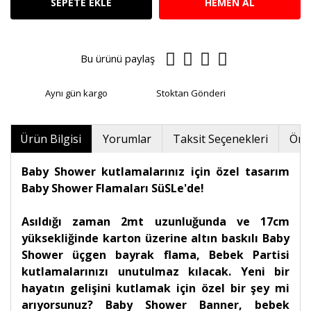
SEPETE EKLE
HEMEN AL
Bu ürünü paylaş
Aynı gün kargo
Stoktan Gönderi
Ürün Bilgisi
Yorumlar
Taksit Seçenekleri
Öner
Baby Shower kutlamalarınız için özel tasarım
Baby Shower Flamaları SüSLe'de!
Asıldığı zaman 2mt uzunluğunda ve 17cm
yüksekliğinde karton üzerine altın baskılı Baby
Shower üçgen bayrak flama, Bebek Partisi
kutlamalarınızı unutulmaz kılacak. Yeni bir
hayatın gelişini kutlamak için özel bir şey mi
arıyorsunuz? Baby Shower Banner, bebek