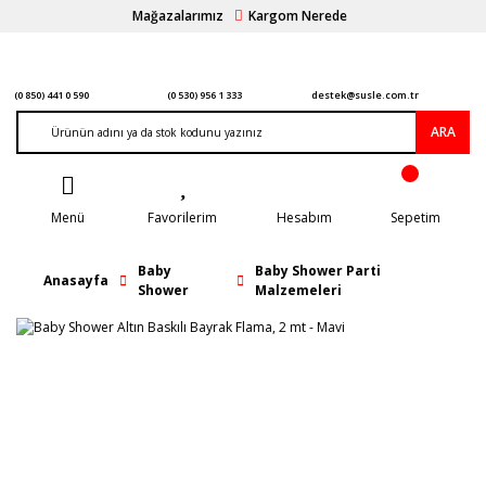
Mağazalarımız
Kargom Nerede
(0 850) 441 0 590
(0 530) 956 1 333
destek@susle.com.tr
ARA
Menü
Favorilerim
Hesabım
Sepetim
Baby
Baby Shower Parti
Anasayfa
Shower
Malzemeleri