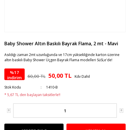
Baby Shower Altın Baskılı Bayrak Flama, 2 mt - Mavi
Asıldığı zaman 2mt uzunluğunda ve 17cm yüksekliğinde karton üzerine
altın baskılı Baby Shower Üçgen Bayrak Flama modelleri SüSLe'de!
%17
50,00 TL
60,00 TL
Kdv Dahil
indirim
Stok Kodu
1410-B
* 5,67 TL den başlayan taksitlerle!!