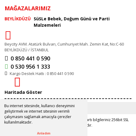
MAĞAZALARIMIZ
BEYLİKDÜZÜ
SüSLe Bebek, Doğum Günü ve Parti
Malzemeleri
Beycity AVM. Atatürk Bulvarı, Cumhuriyet Mah. Zemin Kat, No:C-60
BEYLİKDÜZÜ / İSTANBUL
0 850 441 0 590
0 530 956 1 333
Kargo Destek Hattı : 0 850 441 0 590
Haritada Göster
Bu internet sitesinde, kullanıcı deneyimini
geliştirmek ve internet sitesinin verimli
çalışmasını sağlamak amacıyla çerezler
Copyright 2019 ©
www.susle.com.tr
Kredi kartı bilgileriniz 256bit SSL
kullanılmaktadır.
sertifikası ile korunmaktadır.
Anladım