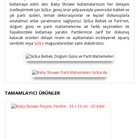
kutlamaya adım atın. Baby Shower kutlamalarınızın her detayını
özelleştirmek için SüSLe, geniş ürün yelpazesiyle yanınızda! Kaliteli ve
şık parti süsleri, temalı dekorasyonlar ve kişisel dokunuşlarla
unutulmaz anlar yaratmanızı sağlıyoruz. SüSLe Bebek ve Parti'nin,
doğum günü ve parti malzemelerine ait farklı seçenekleri ile
hayalinizdeki kutlamayı yaratın. Partilerinize zarif bir dokunuş
katacak ürünleri detaylı resim ve açıklamaları inceleyerek sipariş
verebilir veya
SüSLe
mağazalarından satın alabilirsiniz.
Bu ürünün fiyat bilgisi, resim, ürün açıklamalarında ve
TAMAMLAYICI ÜRÜNLER
diğer konularda yetersiz gördüğünüz noktaları öneri
Bu ürüne ilk yorumu siz yapın!
formunu kullanarak tarafımıza iletebilirsiniz.
Görüş ve önerileriniz için teşekkür ederiz.
Yorum Yaz
Ürün resmi kalitesiz, bozuk veya görüntülenemiyor.
Ürün açıklamasında eksik bilgiler bulunuyor.