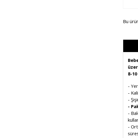
Bu ürü
Bebe
üzer
8-10
- Yer
- Ka
- Şiş
- Pak
- Bal
kullan
- Or
süres