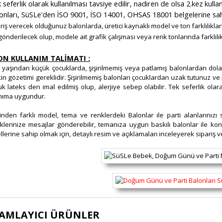
 seferlik olarak kullanılması tavsiye edilir, nadiren de olsa 2.kez kul
onları, SüSLe'den İSO 9001, İSO 14001, OHSAS 18001 belgelerine sahip 
ariş verecek olduğunuz balonlarda, üretici kaynaklı model ve ton farklılık
gönderilecek olup, modele ait grafik çalışması veya renk tonlarında farklılı
ON KULLANIM TALİMATI :
 yaşından küçük çocuklarda, şişirilmemiş veya patlamış balonlardan do
kin gözetimi gereklidir. Şişirilmemiş balonları çocuklardan uzak tutunuz ve 
k lateks den imal edilmiş olup, alerjiye sebep olabilir. Tek seferlik olar
nıma uygundur.
rinden farklı model, tema ve renklerdeki Balonlar ile parti alanlarınız
klerinize mesajlar gönderebilir, temanıza uygun baskılı balonlar ile kon
lerine sahip olmak için, detaylı resim ve açıklamaları inceleyerek sipariş v
ürünün fiyat bilgisi, resim, ürün açıklamalarında ve diğer konularda yete
AMLAYICI ÜRÜNLER
lanarak tarafımıza iletebilirsiniz.