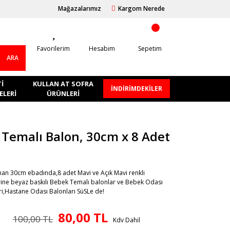
Mağazalarımız
Kargom Nerede
Favorilerim
Hesabım
Sepetim
ARA
I
KULLAN AT SOFRA
İNDİRİMDEKİLER
LERI
ÜRÜNLERI
Temalı Balon, 30cm x 8 Adet
aman 30cm ebadında,8 adet Mavi ve Açık Mavi renkli
rine beyaz baskılı Bebek Temalı balonlar ve Bebek Odası
ri,Hastane Odası Balonları SüSLe de!
80,00 TL
100,00 TL
Kdv Dahil