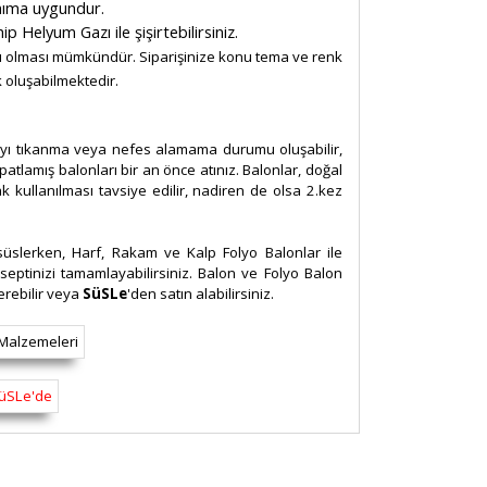
lanıma uygundur.
Helyum Gazı ile şişirtebilirsiniz.
ları olması mümkündür. Siparişinize konu tema ve renk
k oluşabilmektedir.
layı tıkanma veya nefes alamama durumu oluşabilir,
patlamış balonları bir an önce atınız. Balonlar, doğal
ak kullanılması tavsiye edilir, nadiren de olsa 2.kez
ı süslerken, Harf, Rakam ve Kalp Folyo Balonlar ile
septinizi tamamlayabilirsiniz. Balon ve Folyo Balon
erebilir veya
SüSLe
'den satın alabilirsiniz.
rsiz gördüğünüz noktaları öneri formunu