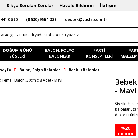
a
Sıkça Sorulan Sorular
Havale Bildirimi
İletişim
 441 0 590
(0 530) 956 1 333
destek@susle.com.tr
DOĞUM GÜNÜ
BALON, FOLYO
PARTI
PART
SÜSLERI
BALONLAR
KONSEPTLERI
MALZEME
sayfa
Balon, Folyo Balonlar
Baskılı Balonlar
Bebek 
- Mavi
Şişirildiği z
balonlar üze
dekor ürünle
%20
indirim