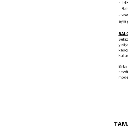
- Tek
- Bal
- Sip
aynı 
BAL
Sekiz
yetiş
kauçu
kulla
Birbi
sevdi
model
Bu 
TAM
kul