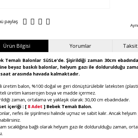
nü paylaş
Ayn
Ürün Bilgisi
Yorumlar
Taksit
k Temalı Balonlar SüSLe'de. Şişirildiği zaman 30cm ebadında
ine beyaz baskılı balonlar, helyum gazı ile doldurulduğu zam
 saat arasında havada kalmaktadır.
li üretim balon, %100 doğal ve geri dönüştürülebilir lateksten (plastik
liteli üretim kanserojen boya ve madde içermez.
irildiği zaman, ortalama ve yaklaşık olarak: 30,00 cm ebadındadır.
et içeriği : [
8 Adet
] Bebek Temalı Balon.
onlar, nefes ile şişirilmesi halinde uçmaz ve sabit kalır. Ancak helyum 
abilirsiniz.
tam sıcaklığına bağlı olarak helyum gazı ile doldurulduğu zaman, or
i.