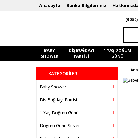
Anasayfa
Banka Bilgilerimiz
Hakkımızd
(0 850)
BABY
DIŞ BUĞDAYI
1 YAŞ DOĞUM
SHOWER
PARTISI
GÜNÜ
Ana
KATEGORİLER
Baby Shower
Diş Buğdayı Partisi
1 Yaş Doğum Günü
Doğum Günü Süsleri